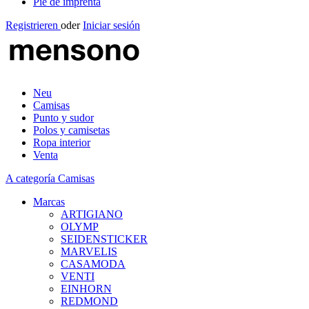
Pie de imprenta
Registrieren
oder
Iniciar sesión
Neu
Camisas
Punto y sudor
Polos y camisetas
Ropa interior
Venta
A categoría Camisas
Marcas
ARTIGIANO
OLYMP
SEIDENSTICKER
MARVELIS
CASAMODA
VENTI
EINHORN
REDMOND