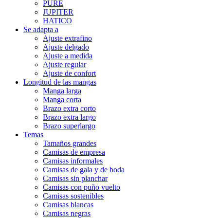
PURE
JUPITER
HATICO
Se adapta a
Ajuste extrafino
Ajuste delgado
Ajuste a medida
Ajuste regular
Ajuste de confort
Longitud de las mangas
Manga larga
Manga corta
Brazo extra corto
Brazo extra largo
Brazo superlargo
Temas
Tamaños grandes
Camisas de empresa
Camisas informales
Camisas de gala y de boda
Camisas sin planchar
Camisas con puño vuelto
Camisas sostenibles
Camisas blancas
Camisas negras