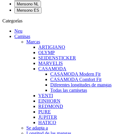
Mensono NL
Mensono ES
Categorías
Neu
Camisas
Marcas
ARTIGIANO
OLYMP
SEIDENSTICKER
MARVELIS
CASAMODA
CASAMODA Modern Fit
CASAMODA Comfort Fit
Diferentes longitudes de mangas
Todas las camisetas
VENTI
EINHORN
REDMOND
PURE
JUPITER
HATICO
Se adapta a
Longitud de las mangas