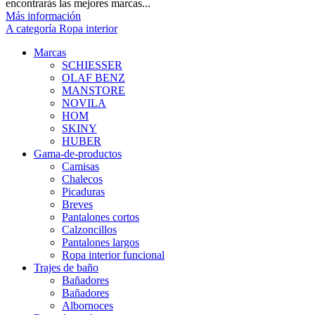
encontrarás las mejores marcas...
Más información
A categoría Ropa interior
Marcas
SCHIESSER
OLAF BENZ
MANSTORE
NOVILA
HOM
SKINY
HUBER
Gama-de-productos
Camisas
Chalecos
Picaduras
Breves
Pantalones cortos
Calzoncillos
Pantalones largos
Ropa interior funcional
Trajes de baño
Bañadores
Bañadores
Albornoces