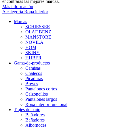
encontrarás las mejores marcas...
Más información
A categoría Ropa interior
Marcas
SCHIESSER
OLAF BENZ
MANSTORE
NOVILA
HOM
SKINY
HUBER
Gama-de-productos
Camisas
Chalecos
Picaduras
Breves
Pantalones cortos
Calzoncillos
Pantalones largos
Ropa interior funcional
Trajes de baño
Bañadores
Bañadores
Albornoces