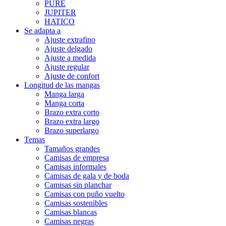
PURE
JUPITER
HATICO
Se adapta a
Ajuste extrafino
Ajuste delgado
Ajuste a medida
Ajuste regular
Ajuste de confort
Longitud de las mangas
Manga larga
Manga corta
Brazo extra corto
Brazo extra largo
Brazo superlargo
Temas
Tamaños grandes
Camisas de empresa
Camisas informales
Camisas de gala y de boda
Camisas sin planchar
Camisas con puño vuelto
Camisas sostenibles
Camisas blancas
Camisas negras