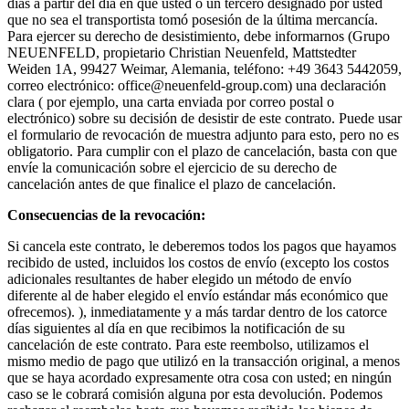
días a partir del día en que usted o un tercero designado por usted
que no sea el transportista tomó posesión de la última mercancía.
Para ejercer su derecho de desistimiento, debe informarnos (Grupo
NEUENFELD, propietario Christian Neuenfeld, Mattstedter
Weiden 1A, 99427 Weimar, Alemania, teléfono: +49 3643 5442059,
correo electrónico: office@neuenfeld-group.com) una declaración
clara ( por ejemplo, una carta enviada por correo postal o
electrónico) sobre su decisión de desistir de este contrato. Puede usar
el formulario de revocación de muestra adjunto para esto, pero no es
obligatorio. Para cumplir con el plazo de cancelación, basta con que
envíe la comunicación sobre el ejercicio de su derecho de
cancelación antes de que finalice el plazo de cancelación.
Consecuencias de la revocación:
Si cancela este contrato, le deberemos todos los pagos que hayamos
recibido de usted, incluidos los costos de envío (excepto los costos
adicionales resultantes de haber elegido un método de envío
diferente al de haber elegido el envío estándar más económico que
ofrecemos). ), inmediatamente y a más tardar dentro de los catorce
días siguientes al día en que recibimos la notificación de su
cancelación de este contrato. Para este reembolso, utilizamos el
mismo medio de pago que utilizó en la transacción original, a menos
que se haya acordado expresamente otra cosa con usted; en ningún
caso se le cobrará comisión alguna por esta devolución. Podemos