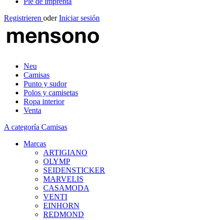
Pie de imprenta
Registrieren
oder
Iniciar sesión
Neu
Camisas
Punto y sudor
Polos y camisetas
Ropa interior
Venta
A categoría Camisas
Marcas
ARTIGIANO
OLYMP
SEIDENSTICKER
MARVELIS
CASAMODA
VENTI
EINHORN
REDMOND