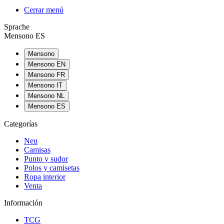
Cerrar menú
Sprache
Mensono ES
Mensono
Mensono EN
Mensono FR
Mensono IT
Mensono NL
Mensono ES
Categorías
Neu
Camisas
Punto y sudor
Polos y camisetas
Ropa interior
Venta
Información
TCG