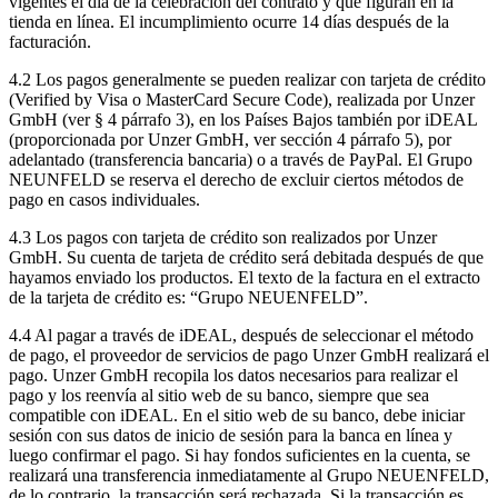
vigentes el día de la celebración del contrato y que figuran en la
tienda en línea. El incumplimiento ocurre 14 días después de la
facturación.
4.2 Los pagos generalmente se pueden realizar con tarjeta de crédito
(Verified by Visa o MasterCard Secure Code), realizada por Unzer
GmbH (ver § 4 párrafo 3), en los Países Bajos también por iDEAL
(proporcionada por Unzer GmbH, ver sección 4 párrafo 5), por
adelantado (transferencia bancaria) o a través de PayPal. El Grupo
NEUNFELD se reserva el derecho de excluir ciertos métodos de
pago en casos individuales.
4.3 Los pagos con tarjeta de crédito son realizados por Unzer
GmbH. Su cuenta de tarjeta de crédito será debitada después de que
hayamos enviado los productos. El texto de la factura en el extracto
de la tarjeta de crédito es: “Grupo NEUENFELD”.
4.4 Al pagar a través de iDEAL, después de seleccionar el método
de pago, el proveedor de servicios de pago Unzer GmbH realizará el
pago. Unzer GmbH recopila los datos necesarios para realizar el
pago y los reenvía al sitio web de su banco, siempre que sea
compatible con iDEAL. En el sitio web de su banco, debe iniciar
sesión con sus datos de inicio de sesión para la banca en línea y
luego confirmar el pago. Si hay fondos suficientes en la cuenta, se
realizará una transferencia inmediatamente al Grupo NEUENFELD,
de lo contrario, la transacción será rechazada. Si la transacción es