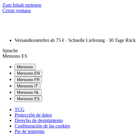
Zum Inhalt springen
Cerrar ventana
Versandkostenfrei ab 75 € · Schnelle Lieferung · 30 Tage Rüc
Sprache
Mensono ES
Mensono
Mensono EN
Mensono FR
Mensono IT
Mensono NL
Mensono ES
TCG
Protección de datos
Derecho de desistimiento
Configuración de las cookies
Pie de imprenta