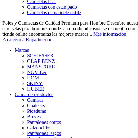
Camisetas lisas
Camisetas con estampado
Camisetas en paquete doble
Polos y Camisetas de Calidad Premium para Hombre Descubre nuestra
camisetas para hombre, donde la comodidad casual se encuentra con la
tienda online encontrarás las mejores marcas...
Más información
A categoría Ropa interior
Marcas
SCHIESSER
OLAF BENZ
MANSTORE
NOVILA
HOM
SKINY
HUBER
Gama-de-productos
Camisas
Chalecos
Picaduras
Breves
Pantalones cortos
Calzoncillos
Pantalones largos