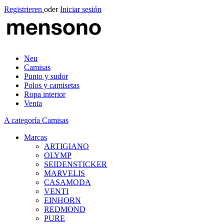
Registrieren
oder
Iniciar sesión
Neu
Camisas
Punto y sudor
Polos y camisetas
Ropa interior
Venta
A categoría Camisas
Marcas
ARTIGIANO
OLYMP
SEIDENSTICKER
MARVELIS
CASAMODA
VENTI
EINHORN
REDMOND
PURE