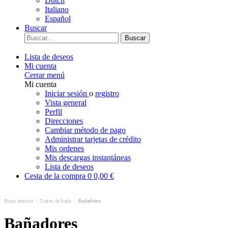
Dutch
Italiano
Español
Buscar
Buscar
Lista de deseos
Mi cuenta
Cerrar menú
Mi cuenta
Iniciar sesión
o
registro
Vista general
Perfil
Direcciones
Cambiar método de pago
Administrar tarjetas de crédito
Mis ordenes
Mis descargas instantáneas
Lista de deseos
Cesta de la compra
0
0,00 €
Ropa interior
/
Trajes de baño
/
Bañadores
Bañadores