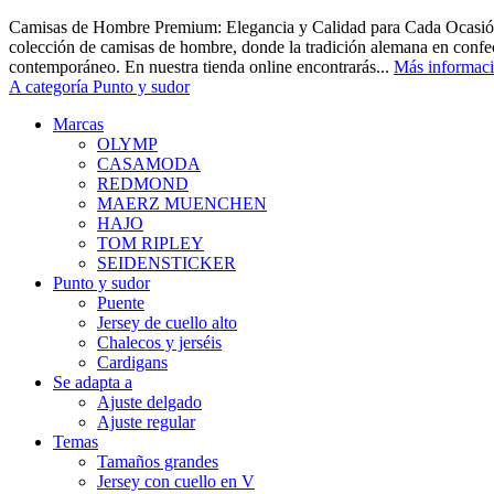
Camisas de Hombre Premium: Elegancia y Calidad para Cada Ocasión
colección de camisas de hombre, donde la tradición alemana en confec
contemporáneo. En nuestra tienda online encontrarás...
Más informac
A categoría Punto y sudor
Marcas
OLYMP
CASAMODA
REDMOND
MAERZ MUENCHEN
HAJO
TOM RIPLEY
SEIDENSTICKER
Punto y sudor
Puente
Jersey de cuello alto
Chalecos y jerséis
Cardigans
Se adapta a
Ajuste delgado
Ajuste regular
Temas
Tamaños grandes
Jersey con cuello en V