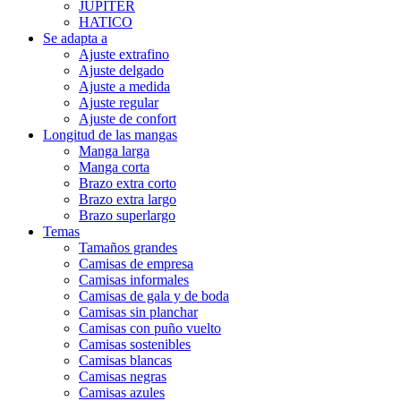
JUPITER
HATICO
Se adapta a
Ajuste extrafino
Ajuste delgado
Ajuste a medida
Ajuste regular
Ajuste de confort
Longitud de las mangas
Manga larga
Manga corta
Brazo extra corto
Brazo extra largo
Brazo superlargo
Temas
Tamaños grandes
Camisas de empresa
Camisas informales
Camisas de gala y de boda
Camisas sin planchar
Camisas con puño vuelto
Camisas sostenibles
Camisas blancas
Camisas negras
Camisas azules