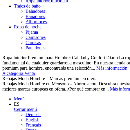
Ropa interior funcional
Trajes de baño
Bañadores
Bañadores
Albornoces
Ropa de noche
Pijama
Camisones
Camisas
Pantalones
Ropa Interior Premium para Hombre: Calidad y Confort Diario La ropa 
fundamental de cualquier guardarropa masculino. En nuestra tienda o
premium para hombre, encontrarás una selección...
Más información
A categoría Venta
Rebajas Moda Hombre – Marcas premium en oferta
Rebajas Moda Hombre en Mensono – Ahorre ahora Descubra nuest
mejores marcas europeas en oferta. ¿Por qué comprar en...
Más infor
Menú
ES
Cerrar menú
Deutsch
English
Français