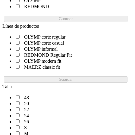
OLYMP
REDMOND
Guardar
Línea de productos
OLYMP corte regular
OLYMP corte casual
OLYMP informal
REDMOND Regular Fit
OLYMP modern fit
MAERZ classic fit
Guardar
Talla
48
50
52
54
56
S
M