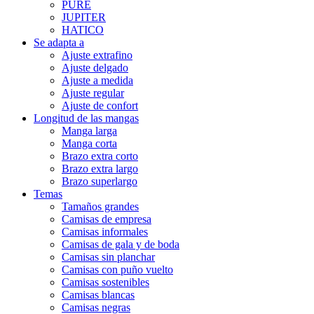
PURE
JUPITER
HATICO
Se adapta a
Ajuste extrafino
Ajuste delgado
Ajuste a medida
Ajuste regular
Ajuste de confort
Longitud de las mangas
Manga larga
Manga corta
Brazo extra corto
Brazo extra largo
Brazo superlargo
Temas
Tamaños grandes
Camisas de empresa
Camisas informales
Camisas de gala y de boda
Camisas sin planchar
Camisas con puño vuelto
Camisas sostenibles
Camisas blancas
Camisas negras