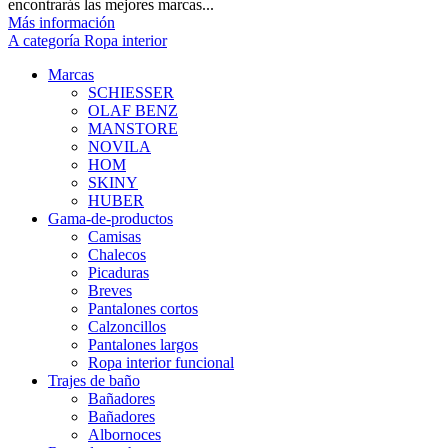
encontrarás las mejores marcas...
Más información
A categoría Ropa interior
Marcas
SCHIESSER
OLAF BENZ
MANSTORE
NOVILA
HOM
SKINY
HUBER
Gama-de-productos
Camisas
Chalecos
Picaduras
Breves
Pantalones cortos
Calzoncillos
Pantalones largos
Ropa interior funcional
Trajes de baño
Bañadores
Bañadores
Albornoces