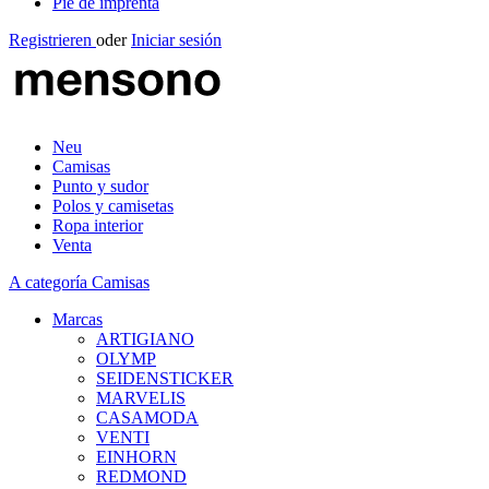
Pie de imprenta
Registrieren
oder
Iniciar sesión
Neu
Camisas
Punto y sudor
Polos y camisetas
Ropa interior
Venta
A categoría Camisas
Marcas
ARTIGIANO
OLYMP
SEIDENSTICKER
MARVELIS
CASAMODA
VENTI
EINHORN
REDMOND