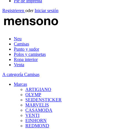
Pie de imprenta
Registrieren
oder
Iniciar sesión
Neu
Camisas
Punto y sudor
Polos y camisetas
Ropa interior
Venta
A categoría Camisas
Marcas
ARTIGIANO
OLYMP
SEIDENSTICKER
MARVELIS
CASAMODA
VENTI
EINHORN
REDMOND