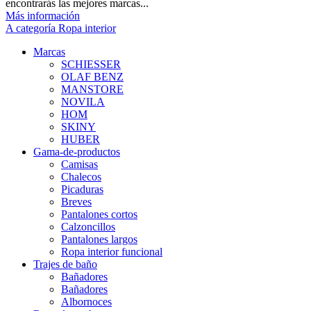
encontrarás las mejores marcas...
Más información
A categoría Ropa interior
Marcas
SCHIESSER
OLAF BENZ
MANSTORE
NOVILA
HOM
SKINY
HUBER
Gama-de-productos
Camisas
Chalecos
Picaduras
Breves
Pantalones cortos
Calzoncillos
Pantalones largos
Ropa interior funcional
Trajes de baño
Bañadores
Bañadores
Albornoces