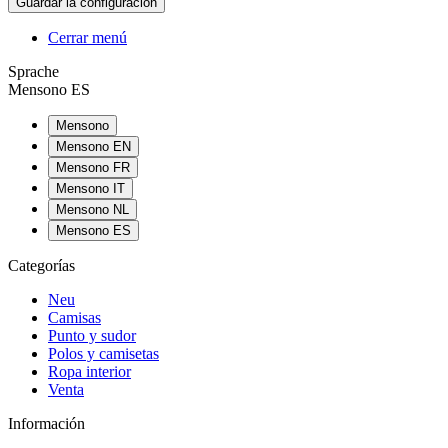
Cerrar menú
Sprache
Mensono ES
Mensono
Mensono EN
Mensono FR
Mensono IT
Mensono NL
Mensono ES
Categorías
Neu
Camisas
Punto y sudor
Polos y camisetas
Ropa interior
Venta
Información