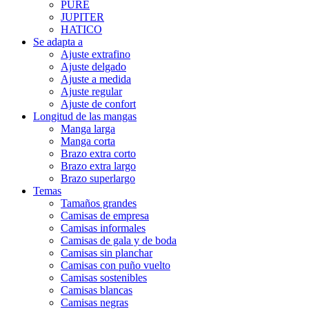
PURE
JUPITER
HATICO
Se adapta a
Ajuste extrafino
Ajuste delgado
Ajuste a medida
Ajuste regular
Ajuste de confort
Longitud de las mangas
Manga larga
Manga corta
Brazo extra corto
Brazo extra largo
Brazo superlargo
Temas
Tamaños grandes
Camisas de empresa
Camisas informales
Camisas de gala y de boda
Camisas sin planchar
Camisas con puño vuelto
Camisas sostenibles
Camisas blancas
Camisas negras