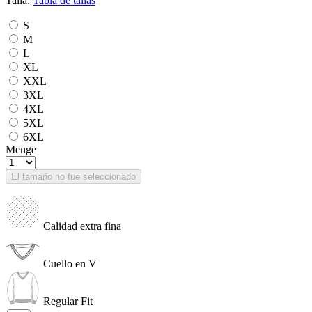
Talla:
Tabla de tallas
S
M
L
XL
XXL
3XL
4XL
5XL
6XL
Menge
El tamaño no fue seleccionado
Calidad extra fina
Cuello en V
Regular Fit