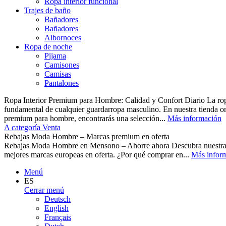
Ropa interior funcional
Trajes de baño
Bañadores
Bañadores
Albornoces
Ropa de noche
Pijama
Camisones
Camisas
Pantalones
Ropa Interior Premium para Hombre: Calidad y Confort Diario La ropa 
fundamental de cualquier guardarropa masculino. En nuestra tienda o
premium para hombre, encontrarás una selección...
Más información
A categoría Venta
Rebajas Moda Hombre – Marcas premium en oferta
Rebajas Moda Hombre en Mensono – Ahorre ahora Descubra nuest
mejores marcas europeas en oferta. ¿Por qué comprar en...
Más infor
Menú
ES
Cerrar menú
Deutsch
English
Français