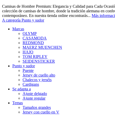
Camisas de Hombre Premium: Elegancia y Calidad para Cada Ocasión
colección de camisas de hombre, donde la tradición alemana en confec
contemporáneo. En nuestra tienda online encontrarás...
Más informac
A categoría Punto y sudor
Marcas
OLYMP
CASAMODA
REDMOND
MAERZ MUENCHEN
HAJO
TOM RIPLEY
SEIDENSTICKER
Punto y sudor
Puente
Jersey de cuello alto
Chalecos y jerséis
Cardigans
Se adapta a
Ajuste delgado
Ajuste regular
Temas
Tamaños grandes
Jersey con cuello en V