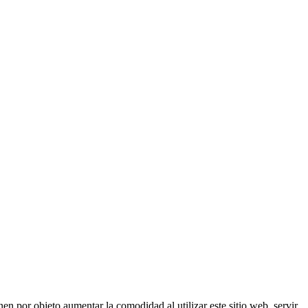
nen por objeto aumentar la comodidad al utilizar este sitio web, servir