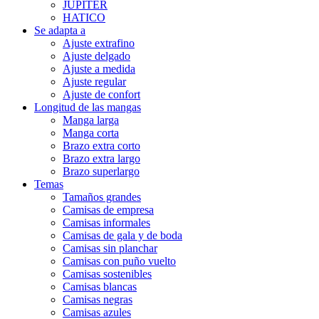
JUPITER
HATICO
Se adapta a
Ajuste extrafino
Ajuste delgado
Ajuste a medida
Ajuste regular
Ajuste de confort
Longitud de las mangas
Manga larga
Manga corta
Brazo extra corto
Brazo extra largo
Brazo superlargo
Temas
Tamaños grandes
Camisas de empresa
Camisas informales
Camisas de gala y de boda
Camisas sin planchar
Camisas con puño vuelto
Camisas sostenibles
Camisas blancas
Camisas negras
Camisas azules