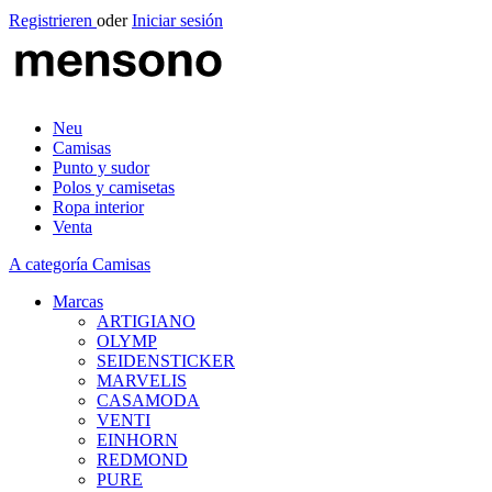
Registrieren
oder
Iniciar sesión
Neu
Camisas
Punto y sudor
Polos y camisetas
Ropa interior
Venta
A categoría Camisas
Marcas
ARTIGIANO
OLYMP
SEIDENSTICKER
MARVELIS
CASAMODA
VENTI
EINHORN
REDMOND
PURE