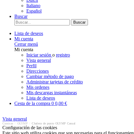
Dutch
Italiano
Español
Buscar
Buscar
Lista de deseos
Mi cuenta
Cerrar menú
Mi cuenta
Iniciar sesión
o
registro
Vista general
Perfil
Direcciones
Cambiar método de pago
Administrar tarjetas de crédito
Mis ordenes
Mis descargas instantáneas
Lista de deseos
Cesta de la compra
0
0,00 €
Vista general
Camisas
/
OLYMP
/
Chaleco de punto OLYMP Casual
Configuración de las cookies
Este sitio web utiliza cookies que son necesarias para el funcionamient