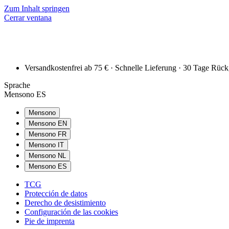
Zum Inhalt springen
Cerrar ventana
Versandkostenfrei ab 75 € · Schnelle Lieferung · 30 Tage Rüc
Sprache
Mensono ES
Mensono
Mensono EN
Mensono FR
Mensono IT
Mensono NL
Mensono ES
TCG
Protección de datos
Derecho de desistimiento
Configuración de las cookies
Pie de imprenta