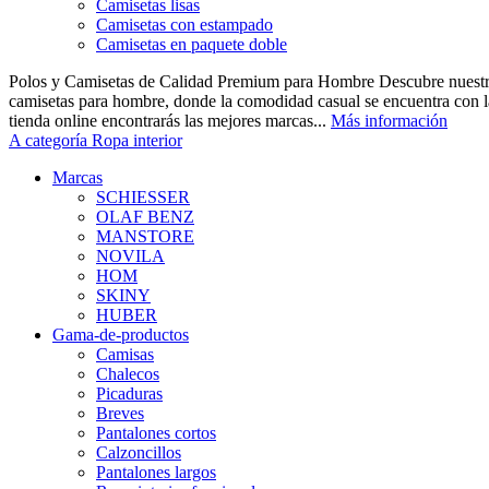
Camisetas lisas
Camisetas con estampado
Camisetas en paquete doble
Polos y Camisetas de Calidad Premium para Hombre Descubre nuestra
camisetas para hombre, donde la comodidad casual se encuentra con la
tienda online encontrarás las mejores marcas...
Más información
A categoría Ropa interior
Marcas
SCHIESSER
OLAF BENZ
MANSTORE
NOVILA
HOM
SKINY
HUBER
Gama-de-productos
Camisas
Chalecos
Picaduras
Breves
Pantalones cortos
Calzoncillos
Pantalones largos