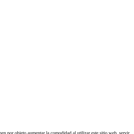
nen por objeto aumentar la comodidad al utilizar este sitio web, servir