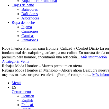
Ropa interior funcional
Trajes de baño
Bañadores
Bañadores
Albornoces
Ropa de noche
Pijama
Camisones
Camisas
Pantalones
Ropa Interior Premium para Hombre: Calidad y Confort Diario La ropa 
fundamental de cualquier guardarropa masculino. En nuestra tienda o
premium para hombre, encontrarás una selección...
Más información
A categoría Venta
Rebajas Moda Hombre – Marcas premium en oferta
Rebajas Moda Hombre en Mensono – Ahorre ahora Descubra nuest
mejores marcas europeas en oferta. ¿Por qué comprar en...
Más infor
Menú
ES
Cerrar menú
Deutsch
English
Français