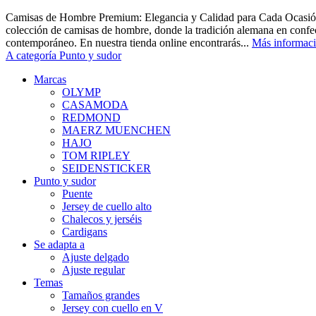
Camisas de Hombre Premium: Elegancia y Calidad para Cada Ocasión
colección de camisas de hombre, donde la tradición alemana en confec
contemporáneo. En nuestra tienda online encontrarás...
Más informac
A categoría Punto y sudor
Marcas
OLYMP
CASAMODA
REDMOND
MAERZ MUENCHEN
HAJO
TOM RIPLEY
SEIDENSTICKER
Punto y sudor
Puente
Jersey de cuello alto
Chalecos y jerséis
Cardigans
Se adapta a
Ajuste delgado
Ajuste regular
Temas
Tamaños grandes
Jersey con cuello en V