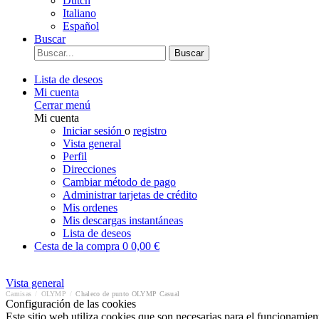
Dutch
Italiano
Español
Buscar
Buscar
Lista de deseos
Mi cuenta
Cerrar menú
Mi cuenta
Iniciar sesión
o
registro
Vista general
Perfil
Direcciones
Cambiar método de pago
Administrar tarjetas de crédito
Mis ordenes
Mis descargas instantáneas
Lista de deseos
Cesta de la compra
0
0,00 €
Vista general
Camisas
/
OLYMP
/
Chaleco de punto OLYMP Casual
Configuración de las cookies
Este sitio web utiliza cookies que son necesarias para el funcionamient