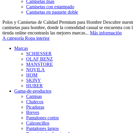
Camisetas lisas
Camisetas con estampado
Camisetas en paquete doble
Polos y Camisetas de Calidad Premium para Hombre Descubre nuestra
camisetas para hombre, donde la comodidad casual se encuentra con la
tienda online encontrarás las mejores marcas...
Más información
A categoría Ropa interior
Marcas
SCHIESSER
OLAF BENZ
MANSTORE
NOVILA
HOM
SKINY
HUBER
Gama-de-productos
Camisas
Chalecos
Picaduras
Breves
Pantalones cortos
Calzoncillos
Pantalones largos