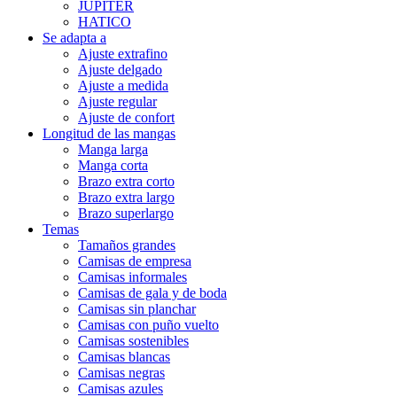
JUPITER
HATICO
Se adapta a
Ajuste extrafino
Ajuste delgado
Ajuste a medida
Ajuste regular
Ajuste de confort
Longitud de las mangas
Manga larga
Manga corta
Brazo extra corto
Brazo extra largo
Brazo superlargo
Temas
Tamaños grandes
Camisas de empresa
Camisas informales
Camisas de gala y de boda
Camisas sin planchar
Camisas con puño vuelto
Camisas sostenibles
Camisas blancas
Camisas negras
Camisas azules