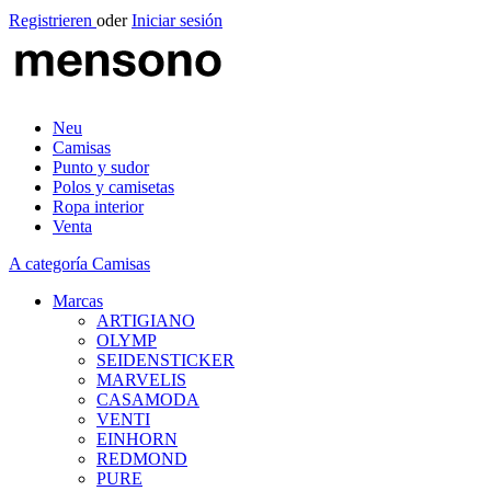
Registrieren
oder
Iniciar sesión
Neu
Camisas
Punto y sudor
Polos y camisetas
Ropa interior
Venta
A categoría Camisas
Marcas
ARTIGIANO
OLYMP
SEIDENSTICKER
MARVELIS
CASAMODA
VENTI
EINHORN
REDMOND
PURE