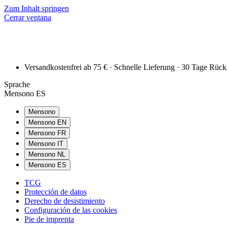
Zum Inhalt springen
Cerrar ventana
Versandkostenfrei ab 75 € · Schnelle Lieferung · 30 Tage Rüc
Sprache
Mensono ES
Mensono
Mensono EN
Mensono FR
Mensono IT
Mensono NL
Mensono ES
TCG
Protección de datos
Derecho de desistimiento
Configuración de las cookies
Pie de imprenta