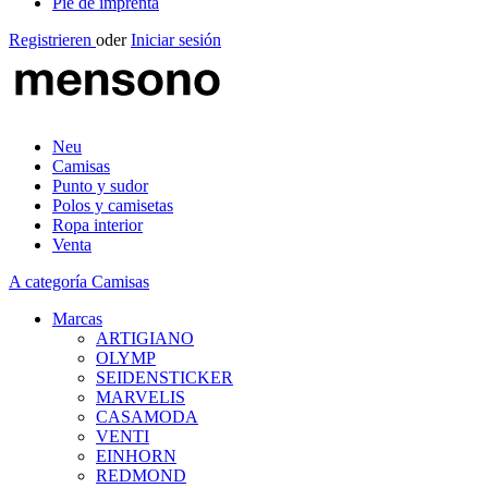
Pie de imprenta
Registrieren
oder
Iniciar sesión
Neu
Camisas
Punto y sudor
Polos y camisetas
Ropa interior
Venta
A categoría Camisas
Marcas
ARTIGIANO
OLYMP
SEIDENSTICKER
MARVELIS
CASAMODA
VENTI
EINHORN
REDMOND