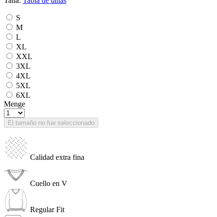
Talla:
Tabla de tallas
S
M
L
XL
XXL
3XL
4XL
5XL
6XL
Menge
El tamaño no fue seleccionado
Calidad extra fina
Cuello en V
Regular Fit