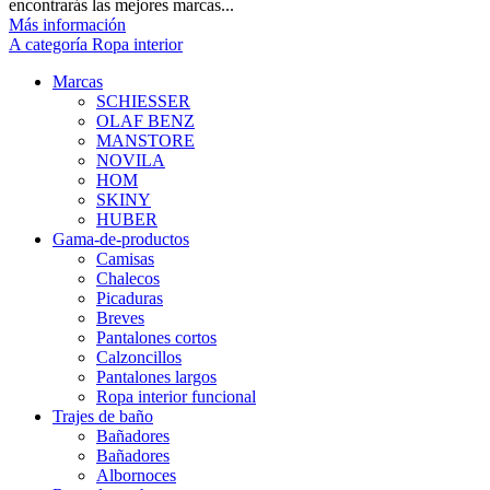
encontrarás las mejores marcas...
Más información
A categoría Ropa interior
Marcas
SCHIESSER
OLAF BENZ
MANSTORE
NOVILA
HOM
SKINY
HUBER
Gama-de-productos
Camisas
Chalecos
Picaduras
Breves
Pantalones cortos
Calzoncillos
Pantalones largos
Ropa interior funcional
Trajes de baño
Bañadores
Bañadores
Albornoces