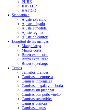
PURE
JUPITER
HATICO
Se adapta a
Ajuste extrafino
Ajuste delgado
Ajuste a medida
Ajuste regular
Ajuste de confort
Longitud de las mangas
Manga larga
Manga corta
Brazo extra corto
Brazo extra largo
Brazo superlargo
Temas
Tamaños grandes
Camisas de empresa
Camisas informales
Camisas de gala y de boda
Camisas sin planchar
Camisas con puño vuelto
Camisas sostenibles
Camisas blancas
Camisas negras