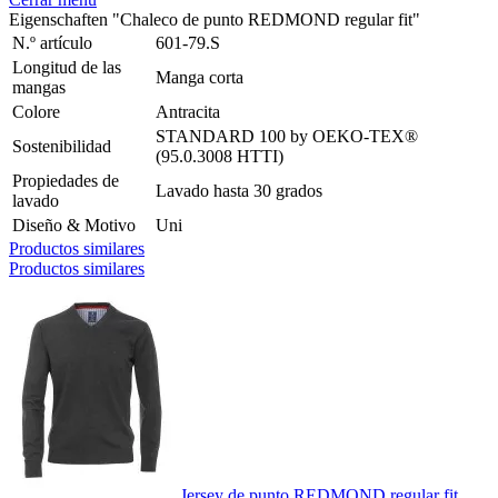
Eigenschaften "Chaleco de punto REDMOND regular fit"
N.º artículo
601-79.S
Longitud de las
Manga corta
mangas
Colore
Antracita
STANDARD 100 by OEKO-TEX®
Sostenibilidad
(95.0.3008 HTTI)
Propiedades de
Lavado hasta 30 grados
lavado
Diseño & Motivo
Uni
Productos similares
Productos similares
Jersey de punto REDMOND regular fit