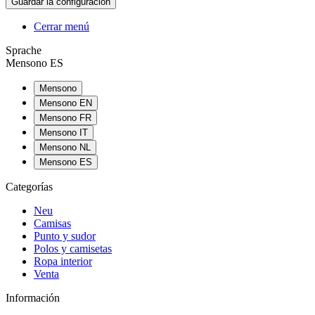
Cerrar menú
Sprache
Mensono ES
Mensono
Mensono EN
Mensono FR
Mensono IT
Mensono NL
Mensono ES
Categorías
Neu
Camisas
Punto y sudor
Polos y camisetas
Ropa interior
Venta
Información