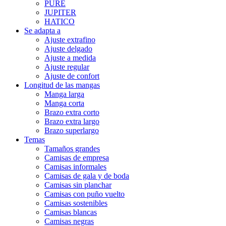
PURE
JUPITER
HATICO
Se adapta a
Ajuste extrafino
Ajuste delgado
Ajuste a medida
Ajuste regular
Ajuste de confort
Longitud de las mangas
Manga larga
Manga corta
Brazo extra corto
Brazo extra largo
Brazo superlargo
Temas
Tamaños grandes
Camisas de empresa
Camisas informales
Camisas de gala y de boda
Camisas sin planchar
Camisas con puño vuelto
Camisas sostenibles
Camisas blancas
Camisas negras