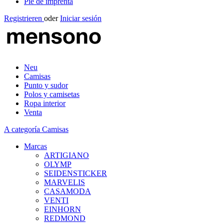
Pie de imprenta
Registrieren
oder
Iniciar sesión
Neu
Camisas
Punto y sudor
Polos y camisetas
Ropa interior
Venta
A categoría Camisas
Marcas
ARTIGIANO
OLYMP
SEIDENSTICKER
MARVELIS
CASAMODA
VENTI
EINHORN
REDMOND