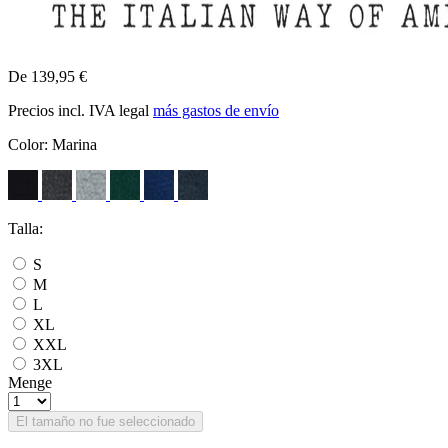
De 139,95 €
Precios incl. IVA legal
más gastos de envío
Color:
Marina
Talla:
S
M
L
XL
XXL
3XL
Menge
El tamaño no fue seleccionado