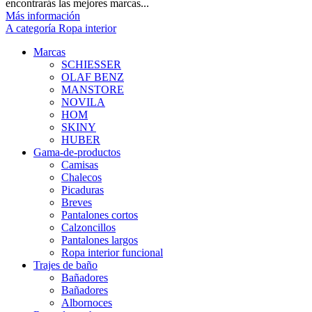
encontrarás las mejores marcas...
Más información
A categoría Ropa interior
Marcas
SCHIESSER
OLAF BENZ
MANSTORE
NOVILA
HOM
SKINY
HUBER
Gama-de-productos
Camisas
Chalecos
Picaduras
Breves
Pantalones cortos
Calzoncillos
Pantalones largos
Ropa interior funcional
Trajes de baño
Bañadores
Bañadores
Albornoces