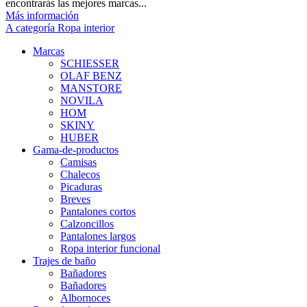
encontrarás las mejores marcas...
Más información
A categoría Ropa interior
Marcas
SCHIESSER
OLAF BENZ
MANSTORE
NOVILA
HOM
SKINY
HUBER
Gama-de-productos
Camisas
Chalecos
Picaduras
Breves
Pantalones cortos
Calzoncillos
Pantalones largos
Ropa interior funcional
Trajes de baño
Bañadores
Bañadores
Albornoces