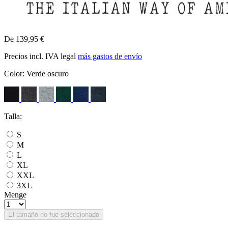
De 139,95 €
Precios incl. IVA legal
más gastos de envío
Color:
Verde oscuro
Talla:
S
M
L
XL
XXL
3XL
Menge
El tamaño no fue seleccionado