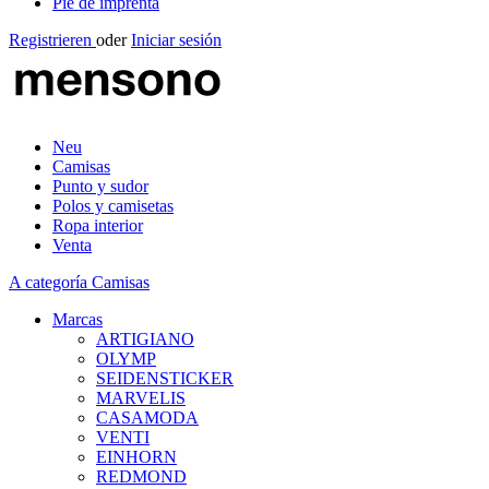
Pie de imprenta
Registrieren
oder
Iniciar sesión
Neu
Camisas
Punto y sudor
Polos y camisetas
Ropa interior
Venta
A categoría Camisas
Marcas
ARTIGIANO
OLYMP
SEIDENSTICKER
MARVELIS
CASAMODA
VENTI
EINHORN
REDMOND