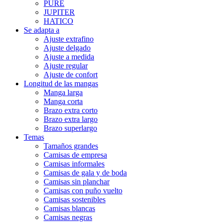
PURE
JUPITER
HATICO
Se adapta a
Ajuste extrafino
Ajuste delgado
Ajuste a medida
Ajuste regular
Ajuste de confort
Longitud de las mangas
Manga larga
Manga corta
Brazo extra corto
Brazo extra largo
Brazo superlargo
Temas
Tamaños grandes
Camisas de empresa
Camisas informales
Camisas de gala y de boda
Camisas sin planchar
Camisas con puño vuelto
Camisas sostenibles
Camisas blancas
Camisas negras