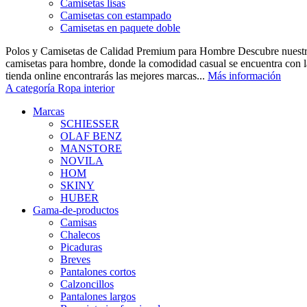
Camisetas lisas
Camisetas con estampado
Camisetas en paquete doble
Polos y Camisetas de Calidad Premium para Hombre Descubre nuestra
camisetas para hombre, donde la comodidad casual se encuentra con la
tienda online encontrarás las mejores marcas...
Más información
A categoría Ropa interior
Marcas
SCHIESSER
OLAF BENZ
MANSTORE
NOVILA
HOM
SKINY
HUBER
Gama-de-productos
Camisas
Chalecos
Picaduras
Breves
Pantalones cortos
Calzoncillos
Pantalones largos