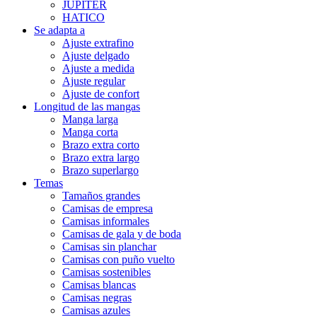
JUPITER
HATICO
Se adapta a
Ajuste extrafino
Ajuste delgado
Ajuste a medida
Ajuste regular
Ajuste de confort
Longitud de las mangas
Manga larga
Manga corta
Brazo extra corto
Brazo extra largo
Brazo superlargo
Temas
Tamaños grandes
Camisas de empresa
Camisas informales
Camisas de gala y de boda
Camisas sin planchar
Camisas con puño vuelto
Camisas sostenibles
Camisas blancas
Camisas negras
Camisas azules