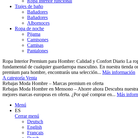
Ropa interior funcional
Trajes de baño
Bañadores
Bañadores
Albornoces
Ropa de noche
Pijama
Camisones
Camisas
Pantalones
Ropa Interior Premium para Hombre: Calidad y Confort Diario La ropa 
fundamental de cualquier guardarropa masculino. En nuestra tienda o
premium para hombre, encontrarás una selección...
Más información
A categoría Venta
Rebajas Moda Hombre – Marcas premium en oferta
Rebajas Moda Hombre en Mensono – Ahorre ahora Descubra nuest
mejores marcas europeas en oferta. ¿Por qué comprar en...
Más infor
Menú
ES
Cerrar menú
Deutsch
English
Français