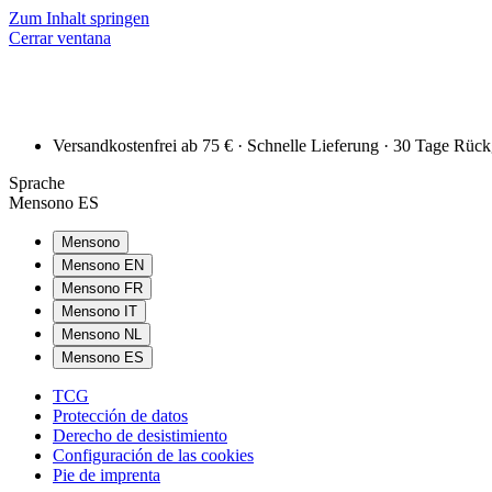
Zum Inhalt springen
Cerrar ventana
Versandkostenfrei ab 75 € · Schnelle Lieferung · 30 Tage Rüc
Sprache
Mensono ES
Mensono
Mensono EN
Mensono FR
Mensono IT
Mensono NL
Mensono ES
TCG
Protección de datos
Derecho de desistimiento
Configuración de las cookies
Pie de imprenta