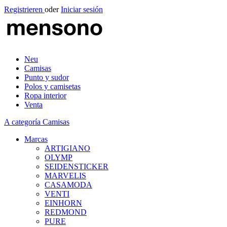
Registrieren
oder
Iniciar sesión
Neu
Camisas
Punto y sudor
Polos y camisetas
Ropa interior
Venta
A categoría Camisas
Marcas
ARTIGIANO
OLYMP
SEIDENSTICKER
MARVELIS
CASAMODA
VENTI
EINHORN
REDMOND
PURE