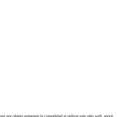
nen por objeto aumentar la comodidad al utilizar este sitio web, servir