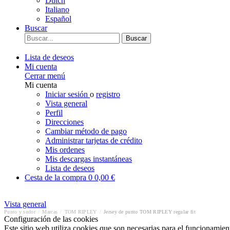
Dutch
Italiano
Español
Buscar
Buscar
Lista de deseos
Mi cuenta
Cerrar menú
Mi cuenta
Iniciar sesión
o
registro
Vista general
Perfil
Direcciones
Cambiar método de pago
Administrar tarjetas de crédito
Mis ordenes
Mis descargas instantáneas
Lista de deseos
Cesta de la compra
0
0,00 €
Vista general
Punto y sudor
/
Marcas
/
TOM RIPLEY
/
Jersey de punto TOM RIPLEY regular fit
Configuración de las cookies
Este sitio web utiliza cookies que son necesarias para el funcionamient