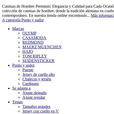
Camisas de Hombre Premium: Elegancia y Calidad para Cada Ocasión
colección de camisas de hombre, donde la tradición alemana en confec
contemporáneo. En nuestra tienda online encontrarás...
Más informac
A categoría Punto y sudor
Marcas
OLYMP
CASAMODA
REDMOND
MAERZ MUENCHEN
HAJO
TOM RIPLEY
SEIDENSTICKER
Punto y sudor
Puente
Jersey de cuello alto
Chalecos y jerséis
Cardigans
Se adapta a
Ajuste delgado
Ajuste regular
Temas
Tamaños grandes
Jersey con cuello en V