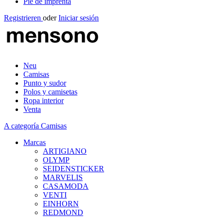
Pie de imprenta
Registrieren
oder
Iniciar sesión
Neu
Camisas
Punto y sudor
Polos y camisetas
Ropa interior
Venta
A categoría Camisas
Marcas
ARTIGIANO
OLYMP
SEIDENSTICKER
MARVELIS
CASAMODA
VENTI
EINHORN
REDMOND