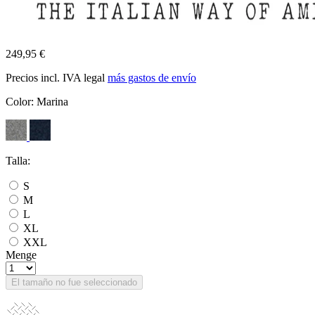
249,95 €
Precios incl. IVA legal
más gastos de envío
Color:
Marina
Talla:
S
M
L
XL
XXL
Menge
El tamaño no fue seleccionado