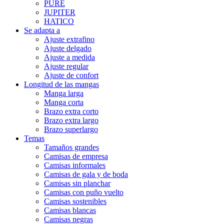
PURE
JUPITER
HATICO
Se adapta a
Ajuste extrafino
Ajuste delgado
Ajuste a medida
Ajuste regular
Ajuste de confort
Longitud de las mangas
Manga larga
Manga corta
Brazo extra corto
Brazo extra largo
Brazo superlargo
Temas
Tamaños grandes
Camisas de empresa
Camisas informales
Camisas de gala y de boda
Camisas sin planchar
Camisas con puño vuelto
Camisas sostenibles
Camisas blancas
Camisas negras