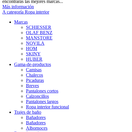
encontrarás las mejores marcas...
Más información
A categoría Ropa interior
Marcas
SCHIESSER
OLAF BENZ
MANSTORE
NOVILA
HOM
SKINY
HUBER
Gama-de-productos
Camisas
Chalecos
Picaduras
Breves
Pantalones cortos
Calzoncillos
Pantalones largos
Ropa interior funcional
Trajes de baño
Bañadores
Bañadores
Albornoces