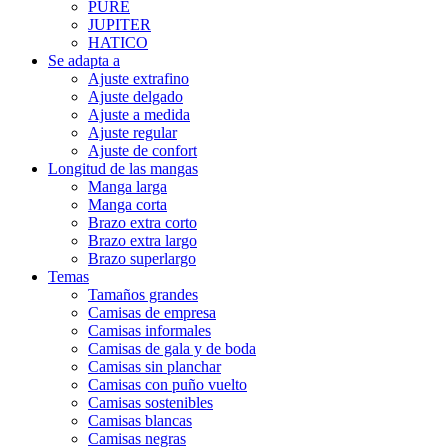
PURE
JUPITER
HATICO
Se adapta a
Ajuste extrafino
Ajuste delgado
Ajuste a medida
Ajuste regular
Ajuste de confort
Longitud de las mangas
Manga larga
Manga corta
Brazo extra corto
Brazo extra largo
Brazo superlargo
Temas
Tamaños grandes
Camisas de empresa
Camisas informales
Camisas de gala y de boda
Camisas sin planchar
Camisas con puño vuelto
Camisas sostenibles
Camisas blancas
Camisas negras