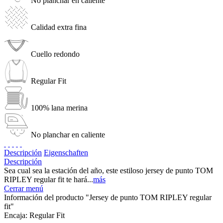
No planchar en caliente
Calidad extra fina
Cuello redondo
Regular Fit
100% lana merina
No planchar en caliente
Descripción
Eigenschaften
Descripción
Sea cual sea la estación del año, este estiloso jersey de punto TOM
RIPLEY regular fit te hará...
más
Cerrar menú
Información del producto "Jersey de punto TOM RIPLEY regular
fit"
Encaja:
Regular Fit