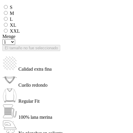
S
M
L
XL
XXL
Menge
El tamaño no fue seleccionado
Calidad extra fina
Cuello redondo
Regular Fit
100% lana merina