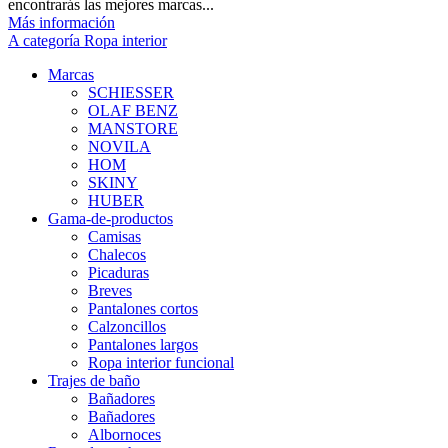
encontrarás las mejores marcas...
Más información
A categoría Ropa interior
Marcas
SCHIESSER
OLAF BENZ
MANSTORE
NOVILA
HOM
SKINY
HUBER
Gama-de-productos
Camisas
Chalecos
Picaduras
Breves
Pantalones cortos
Calzoncillos
Pantalones largos
Ropa interior funcional
Trajes de baño
Bañadores
Bañadores
Albornoces