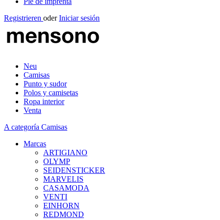
Pie de imprenta
Registrieren
oder
Iniciar sesión
Neu
Camisas
Punto y sudor
Polos y camisetas
Ropa interior
Venta
A categoría Camisas
Marcas
ARTIGIANO
OLYMP
SEIDENSTICKER
MARVELIS
CASAMODA
VENTI
EINHORN
REDMOND