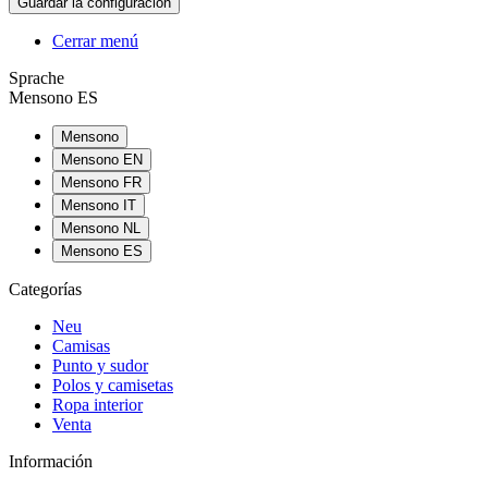
Cerrar menú
Sprache
Mensono ES
Mensono
Mensono EN
Mensono FR
Mensono IT
Mensono NL
Mensono ES
Categorías
Neu
Camisas
Punto y sudor
Polos y camisetas
Ropa interior
Venta
Información