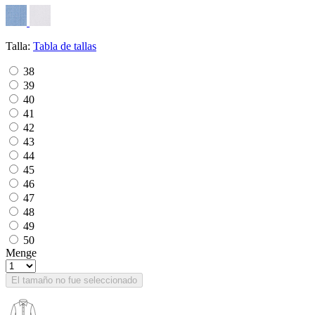
Talla:
Tabla de tallas
38
39
40
41
42
43
44
45
46
47
48
49
50
Menge
El tamaño no fue seleccionado