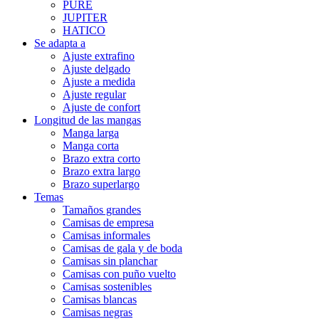
PURE
JUPITER
HATICO
Se adapta a
Ajuste extrafino
Ajuste delgado
Ajuste a medida
Ajuste regular
Ajuste de confort
Longitud de las mangas
Manga larga
Manga corta
Brazo extra corto
Brazo extra largo
Brazo superlargo
Temas
Tamaños grandes
Camisas de empresa
Camisas informales
Camisas de gala y de boda
Camisas sin planchar
Camisas con puño vuelto
Camisas sostenibles
Camisas blancas
Camisas negras