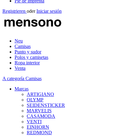
Pie de imprenta
Registrieren
oder
Iniciar sesión
Neu
Camisas
Punto y sudor
Polos y camisetas
Ropa interior
Venta
A categoría Camisas
Marcas
ARTIGIANO
OLYMP
SEIDENSTICKER
MARVELIS
CASAMODA
VENTI
EINHORN
REDMOND