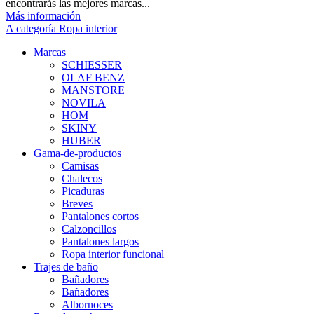
encontrarás las mejores marcas...
Más información
A categoría Ropa interior
Marcas
SCHIESSER
OLAF BENZ
MANSTORE
NOVILA
HOM
SKINY
HUBER
Gama-de-productos
Camisas
Chalecos
Picaduras
Breves
Pantalones cortos
Calzoncillos
Pantalones largos
Ropa interior funcional
Trajes de baño
Bañadores
Bañadores
Albornoces