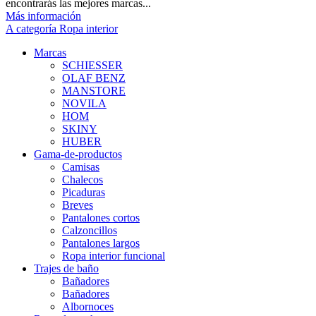
encontrarás las mejores marcas...
Más información
A categoría Ropa interior
Marcas
SCHIESSER
OLAF BENZ
MANSTORE
NOVILA
HOM
SKINY
HUBER
Gama-de-productos
Camisas
Chalecos
Picaduras
Breves
Pantalones cortos
Calzoncillos
Pantalones largos
Ropa interior funcional
Trajes de baño
Bañadores
Bañadores
Albornoces