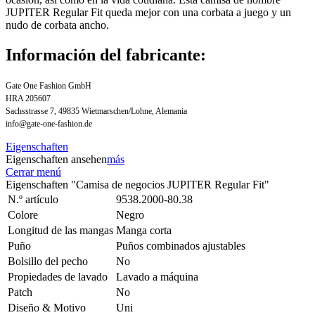
JUPITER Regular Fit queda mejor con una corbata a juego y un
nudo de corbata ancho.
Información del fabricante:
Gate One Fashion GmbH
HRA 205607
Sachsstrasse 7, 49835 Wietmarschen/Lohne, Alemania
info@gate-one-fashion.de
Eigenschaften
Eigenschaften ansehen
más
Cerrar menú
Eigenschaften "Camisa de negocios JUPITER Regular Fit"
N.º artículo
9538.2000-80.38
Colore
Negro
Longitud de las mangas
Manga corta
Puño
Puños combinados ajustables
Bolsillo del pecho
No
Propiedades de lavado
Lavado a máquina
Patch
No
Diseño & Motivo
Uni