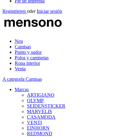
Pie de imprenta
Registrieren
oder
Iniciar sesión
Neu
Camisas
Punto y sudor
Polos y camisetas
Ropa interior
Venta
A categoría Camisas
Marcas
ARTIGIANO
OLYMP
SEIDENSTICKER
MARVELIS
CASAMODA
VENTI
EINHORN
REDMOND