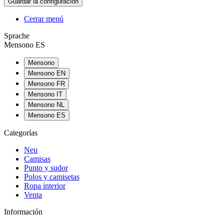
Cerrar menú
Sprache
Mensono ES
Mensono
Mensono EN
Mensono FR
Mensono IT
Mensono NL
Mensono ES
Categorías
Neu
Camisas
Punto y sudor
Polos y camisetas
Ropa interior
Venta
Información