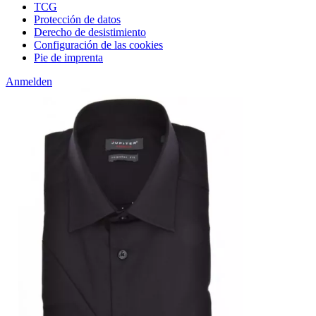
TCG
Protección de datos
Derecho de desistimiento
Configuración de las cookies
Pie de imprenta
Anmelden