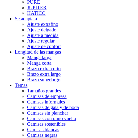
PURE
JUPITER
HATICO
Se adapta a
Ajuste extrafino
Ajuste delgado
Ajuste a medida
Ajuste regular
Ajuste de confort
Longitud de las mangas
Manga larga
Manga corta
Brazo extra corto
Brazo extra largo
Brazo superlargo
Temas
Tamaños grandes
Camisas de empresa
Camisas informales
Camisas de gala y de boda
Camisas sin planchar
Camisas con puño vuelto
Camisas sostenibles
Camisas blancas
Camisas negras