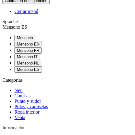
Cerrar menú
Sprache
Mensono ES
Mensono
Mensono EN
Mensono FR
Mensono IT
Mensono NL
Mensono ES
Categorías
Neu
Camisas
Punto y sudor
Polos y camisetas
Ropa interior
Venta
Información