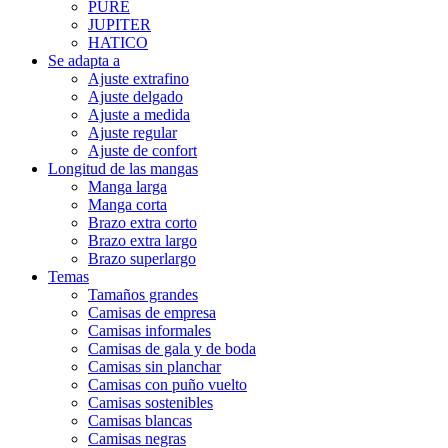
PURE
JUPITER
HATICO
Se adapta a
Ajuste extrafino
Ajuste delgado
Ajuste a medida
Ajuste regular
Ajuste de confort
Longitud de las mangas
Manga larga
Manga corta
Brazo extra corto
Brazo extra largo
Brazo superlargo
Temas
Tamaños grandes
Camisas de empresa
Camisas informales
Camisas de gala y de boda
Camisas sin planchar
Camisas con puño vuelto
Camisas sostenibles
Camisas blancas
Camisas negras