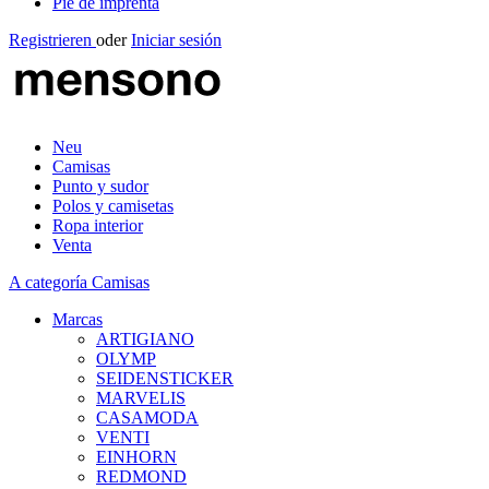
Pie de imprenta
Registrieren
oder
Iniciar sesión
Neu
Camisas
Punto y sudor
Polos y camisetas
Ropa interior
Venta
A categoría Camisas
Marcas
ARTIGIANO
OLYMP
SEIDENSTICKER
MARVELIS
CASAMODA
VENTI
EINHORN
REDMOND