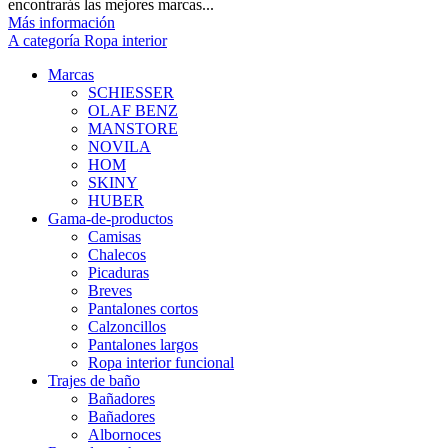
encontrarás las mejores marcas...
Más información
A categoría Ropa interior
Marcas
SCHIESSER
OLAF BENZ
MANSTORE
NOVILA
HOM
SKINY
HUBER
Gama-de-productos
Camisas
Chalecos
Picaduras
Breves
Pantalones cortos
Calzoncillos
Pantalones largos
Ropa interior funcional
Trajes de baño
Bañadores
Bañadores
Albornoces