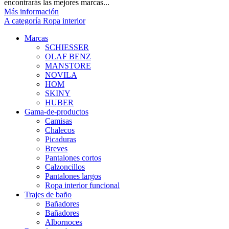
encontrarás las mejores marcas...
Más información
A categoría Ropa interior
Marcas
SCHIESSER
OLAF BENZ
MANSTORE
NOVILA
HOM
SKINY
HUBER
Gama-de-productos
Camisas
Chalecos
Picaduras
Breves
Pantalones cortos
Calzoncillos
Pantalones largos
Ropa interior funcional
Trajes de baño
Bañadores
Bañadores
Albornoces