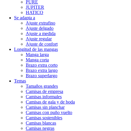
PURE
JUPITER
HATICO
Se adapta a
Ajuste extrafino
Ajuste delgado
Ajuste a medida
Ajuste regular
Ajuste de confort
Longitud de las mangas
Manga larga
Manga corta
Brazo extra corto
Brazo extra largo
Brazo superlargo
Temas
Tamaños grandes
Camisas de empresa
Camisas informales
Camisas de gala y de boda
Camisas sin planchar
Camisas con puño vuelto
Camisas sostenibles
Camisas blancas
Camisas negras