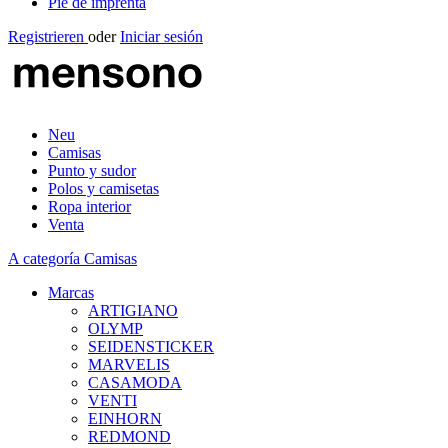
Pie de imprenta
Registrieren
oder
Iniciar sesión
Neu
Camisas
Punto y sudor
Polos y camisetas
Ropa interior
Venta
A categoría Camisas
Marcas
ARTIGIANO
OLYMP
SEIDENSTICKER
MARVELIS
CASAMODA
VENTI
EINHORN
REDMOND