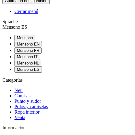
Cerrar menú
Sprache
Mensono ES
Mensono
Mensono EN
Mensono FR
Mensono IT
Mensono NL
Mensono ES
Categorías
Neu
Camisas
Punto y sudor
Polos y camisetas
Ropa interior
Venta
Información