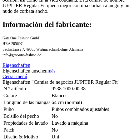
JUPITER Regular Fit queda mejor con una corbata a juego y un
nudo de corbata ancho.
Información del fabricante:
Gate One Fashion GmbH
HRA 205607
Sachsstrasse 7, 49835 Wietmarschen/Lohne, Alemania
info@gate-one-fashion.de
Eigenschaften
Eigenschaften ansehen
más
Cerrar menú
Eigenschaften "Camisa de negocios JUPITER Regular Fit"
N.º artículo
9538.1000-00.38
Colore
Blanco
Longitud de las mangas
64 cm (normal)
Puño
Puños combinados ajustables
Bolsillo del pecho
No
Propiedades de lavado
Lavado a máquina
Patch
No
Diseño & Motivo
Uni