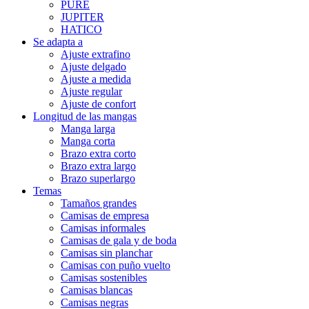
PURE
JUPITER
HATICO
Se adapta a
Ajuste extrafino
Ajuste delgado
Ajuste a medida
Ajuste regular
Ajuste de confort
Longitud de las mangas
Manga larga
Manga corta
Brazo extra corto
Brazo extra largo
Brazo superlargo
Temas
Tamaños grandes
Camisas de empresa
Camisas informales
Camisas de gala y de boda
Camisas sin planchar
Camisas con puño vuelto
Camisas sostenibles
Camisas blancas
Camisas negras