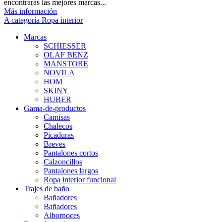
encontrarás las mejores marcas...
Más información
A categoría Ropa interior
Marcas
SCHIESSER
OLAF BENZ
MANSTORE
NOVILA
HOM
SKINY
HUBER
Gama-de-productos
Camisas
Chalecos
Picaduras
Breves
Pantalones cortos
Calzoncillos
Pantalones largos
Ropa interior funcional
Trajes de baño
Bañadores
Bañadores
Albornoces