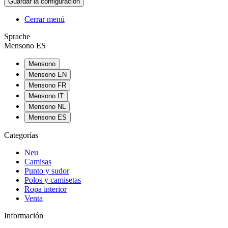
Cerrar menú
Sprache
Mensono ES
Mensono
Mensono EN
Mensono FR
Mensono IT
Mensono NL
Mensono ES
Categorías
Neu
Camisas
Punto y sudor
Polos y camisetas
Ropa interior
Venta
Información