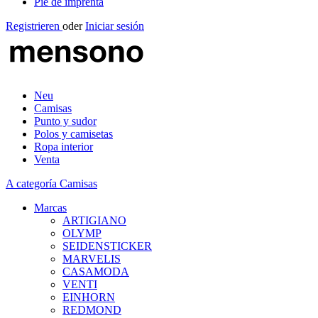
Pie de imprenta
Registrieren
oder
Iniciar sesión
Neu
Camisas
Punto y sudor
Polos y camisetas
Ropa interior
Venta
A categoría Camisas
Marcas
ARTIGIANO
OLYMP
SEIDENSTICKER
MARVELIS
CASAMODA
VENTI
EINHORN
REDMOND