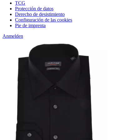
TCG
Protección de datos
Derecho de desistimiento
Configuración de las cookies
Pie de imprenta
Anmelden