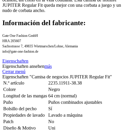
JUPITER Regular Fit queda mejor con una corbata a juego y un
nudo de corbata ancho.
Información del fabricante:
Gate One Fashion GmbH
HRA 205607
Sachsstrasse 7, 49835 Wietmarschen/Lohne, Alemania
info@gate-one-fashion.de
Eigenschaften
Eigenschaften ansehen
más
Cerrar menú
Eigenschaften "Camisa de negocios JUPITER Regular Fit"
N.º artículo
2235.11911-38.38
Colore
Negro
Longitud de las mangas
64 cm (normal)
Puño
Puños combinados ajustables
Bolsillo del pecho
Sí
Propiedades de lavado
Lavado a máquina
Patch
No
Diseño & Motivo
Uni