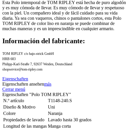
Esta Polo intemporal de TOM RIPLEY está hecha de puro algodón
y es muy cómoda de llevar. Es muy cómodo de llevar y respetuoso
con la piel. Un compañero ideal y de fácil cuidado para su vida
diaria. Ya sea con vaqueros, chinos o pantalones cortos, esta Polo
TOM RIPLEY de color liso en naranja se puede combinar de
muchas maneras y es un imprescindible en cualquier armario.
Información del fabricante:
TOM RIPLEY c/o hajo-strick GmbH
HRB 683
Philipp-Karl-Straße 7, 92637 Weiden, Deutschland
shopservice@tom-ripley.com
Eigenschaften
Eigenschaften ansehen
más
Cerrar menú
Eigenschaften "Polo TOM RIPLEY"
N.º artículo
T1148-240.S
Diseño & Motivo
Uni
Colore
Naranja
Propiedades de lavado
Lavado hasta 30 grados
Longitud de las mangas
Manga corta