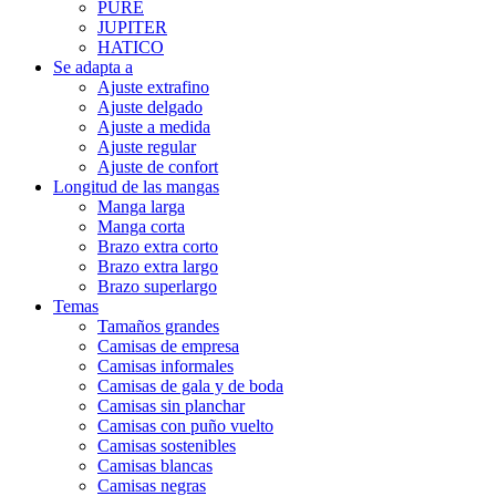
PURE
JUPITER
HATICO
Se adapta a
Ajuste extrafino
Ajuste delgado
Ajuste a medida
Ajuste regular
Ajuste de confort
Longitud de las mangas
Manga larga
Manga corta
Brazo extra corto
Brazo extra largo
Brazo superlargo
Temas
Tamaños grandes
Camisas de empresa
Camisas informales
Camisas de gala y de boda
Camisas sin planchar
Camisas con puño vuelto
Camisas sostenibles
Camisas blancas
Camisas negras