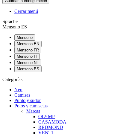
Cerrar menú
Sprache
Mensono ES
Mensono
Mensono EN
Mensono FR
Mensono IT
Mensono NL
Mensono ES
Categorías
Neu
Camisas
Punto y sudor
Polos y camisetas
Marcas
OLYMP
CASAMODA
REDMOND
VENTI