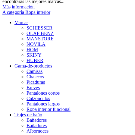
encontrarás las mejores marcas...
Más información
A categoría Ropa interior
Marcas
SCHIESSER
OLAF BENZ
MANSTORE
NOVILA
HOM
SKINY
HUBER
Gama-de-productos
Camisas
Chalecos
Picaduras
Breves
Pantalones cortos
Calzoncillos
Pantalones largos
Ropa interior funcional
Trajes de baño
Bañadores
Bañadores
Albornoces