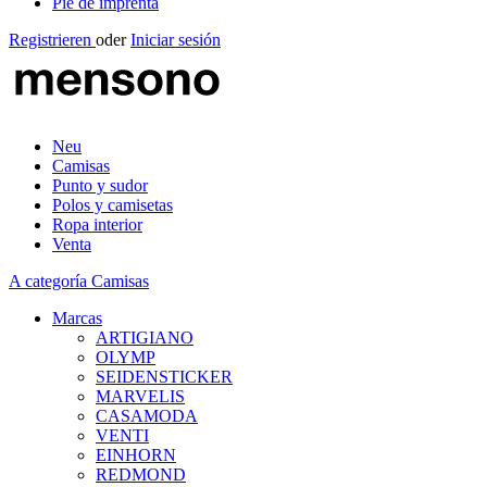
Pie de imprenta
Registrieren
oder
Iniciar sesión
Neu
Camisas
Punto y sudor
Polos y camisetas
Ropa interior
Venta
A categoría Camisas
Marcas
ARTIGIANO
OLYMP
SEIDENSTICKER
MARVELIS
CASAMODA
VENTI
EINHORN
REDMOND