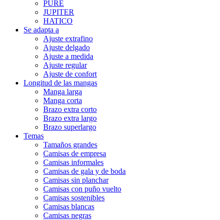
PURE
JUPITER
HATICO
Se adapta a
Ajuste extrafino
Ajuste delgado
Ajuste a medida
Ajuste regular
Ajuste de confort
Longitud de las mangas
Manga larga
Manga corta
Brazo extra corto
Brazo extra largo
Brazo superlargo
Temas
Tamaños grandes
Camisas de empresa
Camisas informales
Camisas de gala y de boda
Camisas sin planchar
Camisas con puño vuelto
Camisas sostenibles
Camisas blancas
Camisas negras