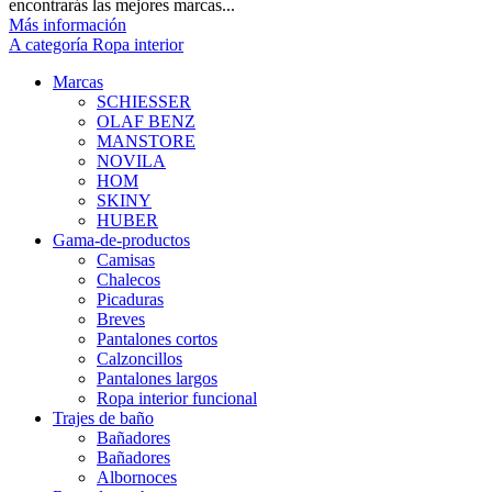
encontrarás las mejores marcas...
Más información
A categoría Ropa interior
Marcas
SCHIESSER
OLAF BENZ
MANSTORE
NOVILA
HOM
SKINY
HUBER
Gama-de-productos
Camisas
Chalecos
Picaduras
Breves
Pantalones cortos
Calzoncillos
Pantalones largos
Ropa interior funcional
Trajes de baño
Bañadores
Bañadores
Albornoces