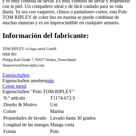
y es muy cómoda de llevar. Es muy cómodo de llevar y respetuoso
con la piel. Un compañero ideal y de fácil cuidado para su vida
diaria. Ya sea con vaqueros, chinos o pantalones cortos, esta Polo
TOM RIPLEY de color liso en marina se puede combinar de
muchas maneras y es un imprescindible en cualquier armario.
Información del fabricante:
TOM RIPLEY c/o hajo-strick GmbH
HRB 683
Philipp-Karl-Straße 7, 92637 Weiden, Deutschland
shopservice@tom-ripley.com
Eigenschaften
Eigenschaften ansehen
más
Cerrar menú
Eigenschaften "Polo TOM RIPLEY"
N.º artículo
T1174-672.S
Diseño & Motivo
Uni
Colore
Marina
Propiedades de lavado
Lavado hasta 30 grados
Longitud de las mangas
Manga corta
Forma
Polo