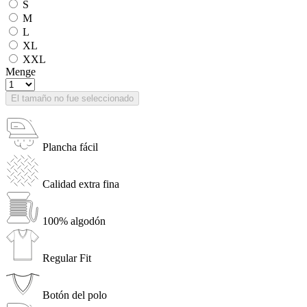
S
M
L
XL
XXL
Menge
El tamaño no fue seleccionado
Plancha fácil
Calidad extra fina
100% algodón
Regular Fit
Botón del polo