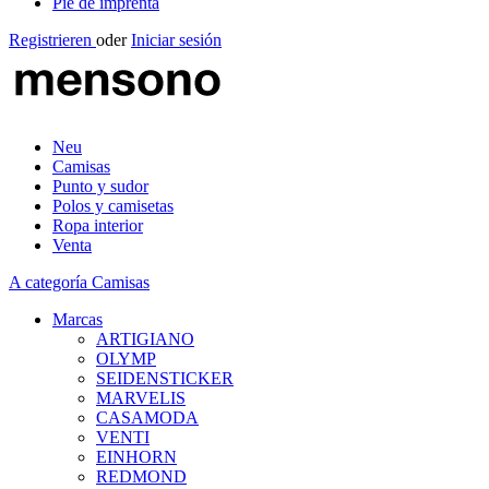
Pie de imprenta
Registrieren
oder
Iniciar sesión
Neu
Camisas
Punto y sudor
Polos y camisetas
Ropa interior
Venta
A categoría Camisas
Marcas
ARTIGIANO
OLYMP
SEIDENSTICKER
MARVELIS
CASAMODA
VENTI
EINHORN
REDMOND