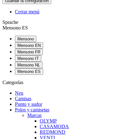
Cerrar menú
Sprache
Mensono ES
Mensono
Mensono EN
Mensono FR
Mensono IT
Mensono NL
Mensono ES
Categorías
Neu
Camisas
Punto y sudor
Polos y camisetas
Marcas
OLYMP
CASAMODA
REDMOND
VENTI