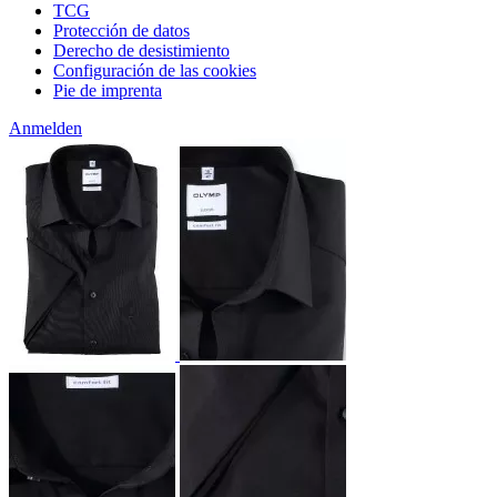
TCG
Protección de datos
Derecho de desistimiento
Configuración de las cookies
Pie de imprenta
Anmelden