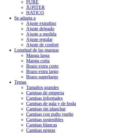
PURE
JUPITER
HATICO
Se adapta a
Ajuste extrafino
Ajuste delgado
Ajuste a medida
Ajuste regular
Ajuste de confort
Longitud de las mangas
Manga larga
Manga corta
Brazo extra corto
Brazo extra largo
Brazo superlargo
Temas
Tamaños grandes
Camisas de empresa
Camisas informales
Camisas de gala y de boda
Camisas sin planchar
Camisas con puño vuelto
Camisas sostenibles
Camisas blancas
Camisas negras