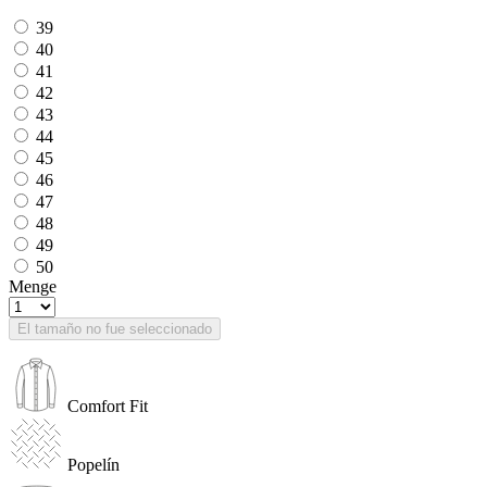
39
40
41
42
43
44
45
46
47
48
49
50
Menge
El tamaño no fue seleccionado
Comfort Fit
Popelín