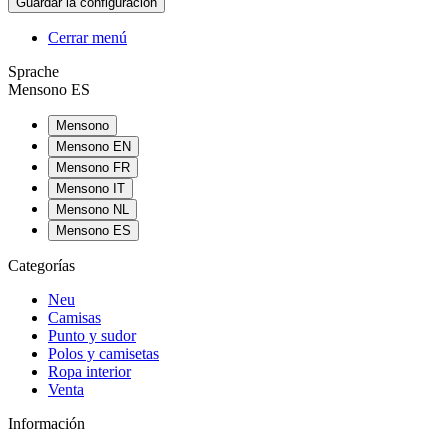
Cerrar menú
Sprache
Mensono ES
Mensono
Mensono EN
Mensono FR
Mensono IT
Mensono NL
Mensono ES
Categorías
Neu
Camisas
Punto y sudor
Polos y camisetas
Ropa interior
Venta
Información