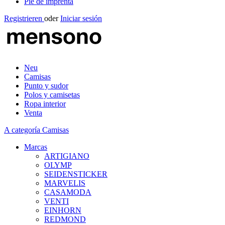
Pie de imprenta
Registrieren
oder
Iniciar sesión
Neu
Camisas
Punto y sudor
Polos y camisetas
Ropa interior
Venta
A categoría Camisas
Marcas
ARTIGIANO
OLYMP
SEIDENSTICKER
MARVELIS
CASAMODA
VENTI
EINHORN
REDMOND