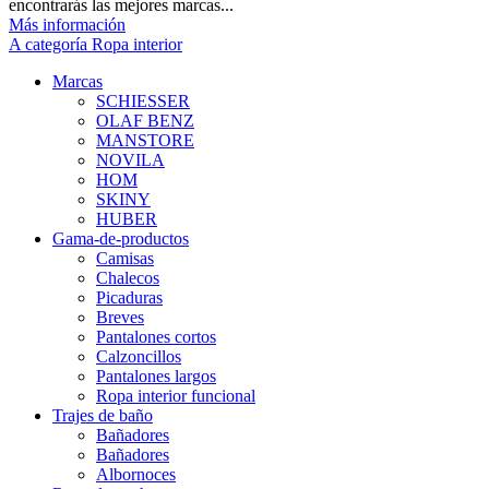
encontrarás las mejores marcas...
Más información
A categoría Ropa interior
Marcas
SCHIESSER
OLAF BENZ
MANSTORE
NOVILA
HOM
SKINY
HUBER
Gama-de-productos
Camisas
Chalecos
Picaduras
Breves
Pantalones cortos
Calzoncillos
Pantalones largos
Ropa interior funcional
Trajes de baño
Bañadores
Bañadores
Albornoces