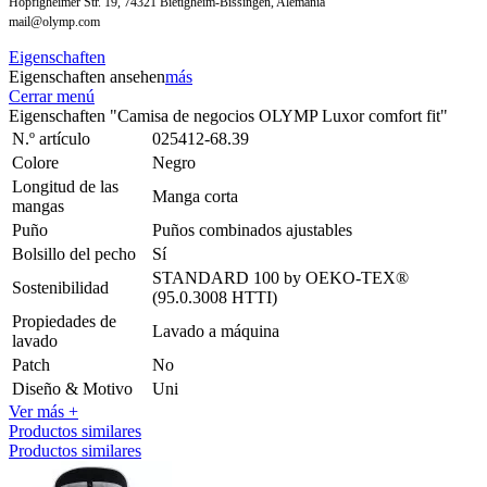
Höpfigheimer Str. 19, 74321 Bietigheim-Bissingen, Alemania
mail@olymp.com
Eigenschaften
Eigenschaften ansehen
más
Cerrar menú
Eigenschaften "Camisa de negocios OLYMP Luxor comfort fit"
N.º artículo
025412-68.39
Colore
Negro
Longitud de las
Manga corta
mangas
Puño
Puños combinados ajustables
Bolsillo del pecho
Sí
STANDARD 100 by OEKO-TEX®
Sostenibilidad
(95.0.3008 HTTI)
Propiedades de
Lavado a máquina
lavado
Patch
No
Diseño & Motivo
Uni
Ver más +
Productos similares
Productos similares