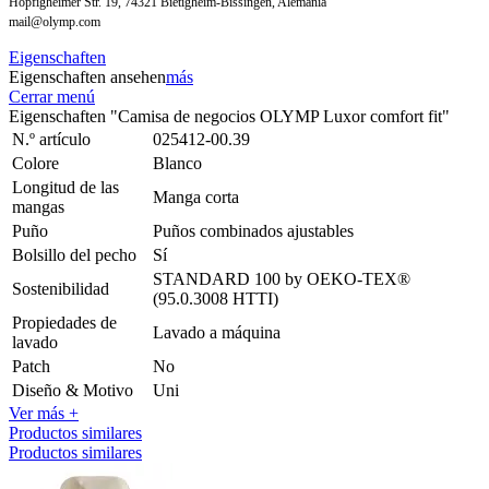
Höpfigheimer Str. 19, 74321 Bietigheim-Bissingen, Alemania
mail@olymp.com
Eigenschaften
Eigenschaften ansehen
más
Cerrar menú
Eigenschaften "Camisa de negocios OLYMP Luxor comfort fit"
N.º artículo
025412-00.39
Colore
Blanco
Longitud de las
Manga corta
mangas
Puño
Puños combinados ajustables
Bolsillo del pecho
Sí
STANDARD 100 by OEKO-TEX®
Sostenibilidad
(95.0.3008 HTTI)
Propiedades de
Lavado a máquina
lavado
Patch
No
Diseño & Motivo
Uni
Ver más +
Productos similares
Productos similares