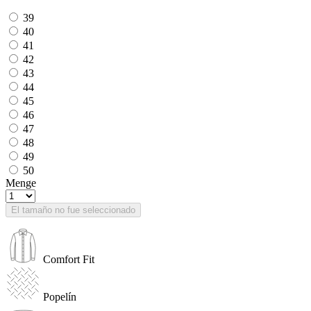
39
40
41
42
43
44
45
46
47
48
49
50
Menge
El tamaño no fue seleccionado
Comfort Fit
Popelín