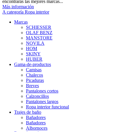
encontrarás las mejores marcas...
Más información
A categoría Ropa interior
Marcas
SCHIESSER
OLAF BENZ
MANSTORE
NOVILA
HOM
SKINY
HUBER
Gama-de-productos
Camisas
Chalecos
Picaduras
Breves
Pantalones cortos
Calzoncillos
Pantalones largos
Ropa interior funcional
Trajes de baño
Bañadores
Bañadores
Albornoces