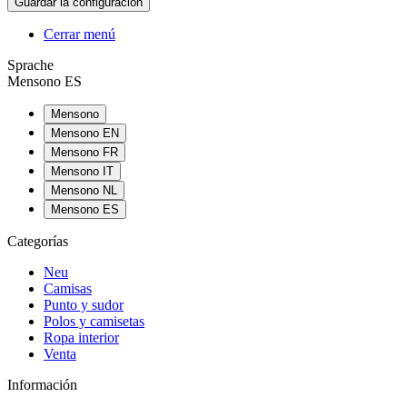
Cerrar menú
Sprache
Mensono ES
Mensono
Mensono EN
Mensono FR
Mensono IT
Mensono NL
Mensono ES
Categorías
Neu
Camisas
Punto y sudor
Polos y camisetas
Ropa interior
Venta
Información