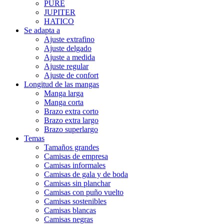
PURE
JUPITER
HATICO
Se adapta a
Ajuste extrafino
Ajuste delgado
Ajuste a medida
Ajuste regular
Ajuste de confort
Longitud de las mangas
Manga larga
Manga corta
Brazo extra corto
Brazo extra largo
Brazo superlargo
Temas
Tamaños grandes
Camisas de empresa
Camisas informales
Camisas de gala y de boda
Camisas sin planchar
Camisas con puño vuelto
Camisas sostenibles
Camisas blancas
Camisas negras