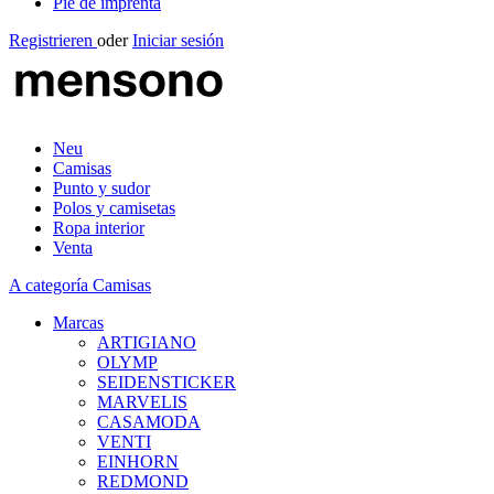
Pie de imprenta
Registrieren
oder
Iniciar sesión
Neu
Camisas
Punto y sudor
Polos y camisetas
Ropa interior
Venta
A categoría Camisas
Marcas
ARTIGIANO
OLYMP
SEIDENSTICKER
MARVELIS
CASAMODA
VENTI
EINHORN
REDMOND