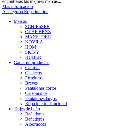
encontrarás las mejores marcas...
Más información
A categoría Ropa interior
Marcas
SCHIESSER
OLAF BENZ
MANSTORE
NOVILA
HOM
SKINY
HUBER
Gama-de-productos
Camisas
Chalecos
Picaduras
Breves
Pantalones cortos
Calzoncillos
Pantalones largos
Ropa interior funcional
Trajes de baño
Bañadores
Bañadores
Albornoces