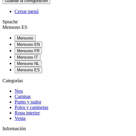
Cerrar menú
Sprache
Mensono ES
Mensono
Mensono EN
Mensono FR
Mensono IT
Mensono NL
Mensono ES
Categorías
Neu
Camisas
Punto y sudor
Polos y camisetas
Ropa interior
Venta
Información