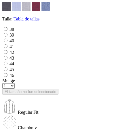
Talla:
Tabla de tallas
38
39
40
41
42
43
44
45
46
Menge
El tamaño no fue seleccionado
Regular Fit
Chambray