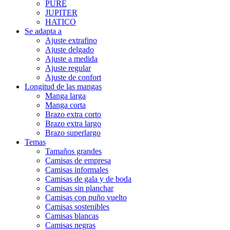
PURE
JUPITER
HATICO
Se adapta a
Ajuste extrafino
Ajuste delgado
Ajuste a medida
Ajuste regular
Ajuste de confort
Longitud de las mangas
Manga larga
Manga corta
Brazo extra corto
Brazo extra largo
Brazo superlargo
Temas
Tamaños grandes
Camisas de empresa
Camisas informales
Camisas de gala y de boda
Camisas sin planchar
Camisas con puño vuelto
Camisas sostenibles
Camisas blancas
Camisas negras