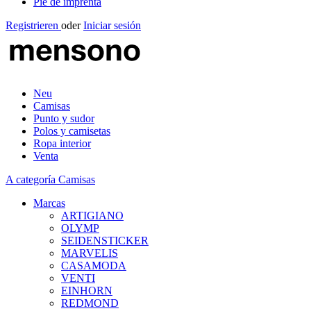
Pie de imprenta
Registrieren
oder
Iniciar sesión
Neu
Camisas
Punto y sudor
Polos y camisetas
Ropa interior
Venta
A categoría Camisas
Marcas
ARTIGIANO
OLYMP
SEIDENSTICKER
MARVELIS
CASAMODA
VENTI
EINHORN
REDMOND