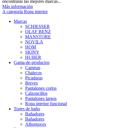
encontrarás las mejores marcas...
Más información
A categoría Ropa interior
Marcas
SCHIESSER
OLAF BENZ
MANSTORE
NOVILA
HOM
SKINY
HUBER
Gama-de-productos
Camisas
Chalecos
Picaduras
Breves
Pantalones cortos
Calzoncillos
Pantalones largos
Ropa interior funcional
Trajes de baño
Bañadores
Bañadores
Albornoces