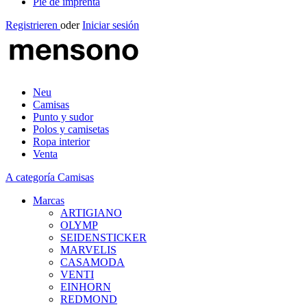
Pie de imprenta
Registrieren
oder
Iniciar sesión
Neu
Camisas
Punto y sudor
Polos y camisetas
Ropa interior
Venta
A categoría Camisas
Marcas
ARTIGIANO
OLYMP
SEIDENSTICKER
MARVELIS
CASAMODA
VENTI
EINHORN
REDMOND