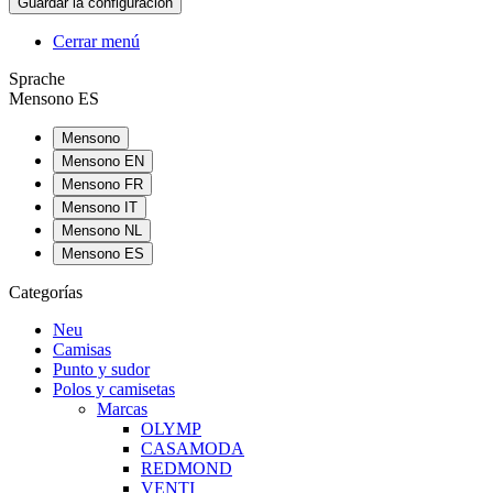
Cerrar menú
Sprache
Mensono ES
Mensono
Mensono EN
Mensono FR
Mensono IT
Mensono NL
Mensono ES
Categorías
Neu
Camisas
Punto y sudor
Polos y camisetas
Marcas
OLYMP
CASAMODA
REDMOND
VENTI