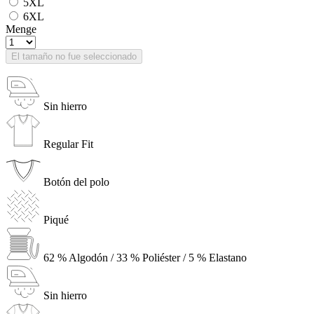
5XL
6XL
Menge
El tamaño no fue seleccionado
Sin hierro
Regular Fit
Botón del polo
Piqué
62 % Algodón / 33 % Poliéster / 5 % Elastano
Sin hierro