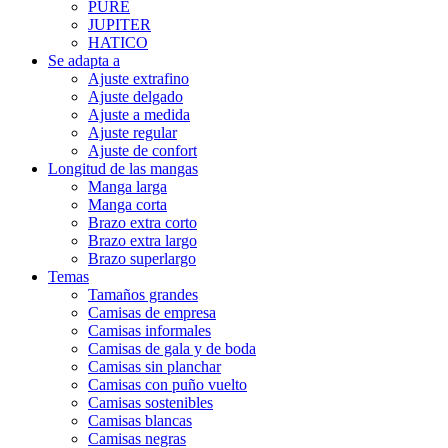
PURE
JUPITER
HATICO
Se adapta a
Ajuste extrafino
Ajuste delgado
Ajuste a medida
Ajuste regular
Ajuste de confort
Longitud de las mangas
Manga larga
Manga corta
Brazo extra corto
Brazo extra largo
Brazo superlargo
Temas
Tamaños grandes
Camisas de empresa
Camisas informales
Camisas de gala y de boda
Camisas sin planchar
Camisas con puño vuelto
Camisas sostenibles
Camisas blancas
Camisas negras