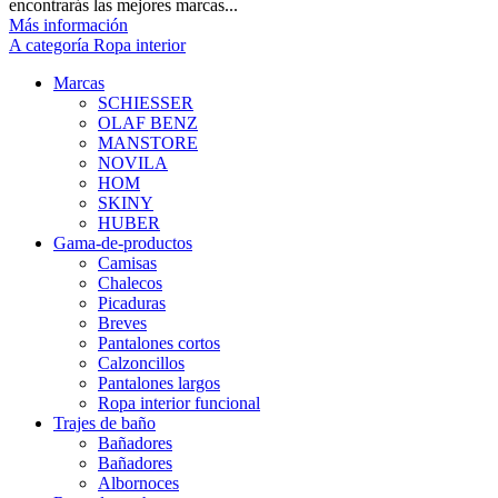
encontrarás las mejores marcas...
Más información
A categoría Ropa interior
Marcas
SCHIESSER
OLAF BENZ
MANSTORE
NOVILA
HOM
SKINY
HUBER
Gama-de-productos
Camisas
Chalecos
Picaduras
Breves
Pantalones cortos
Calzoncillos
Pantalones largos
Ropa interior funcional
Trajes de baño
Bañadores
Bañadores
Albornoces