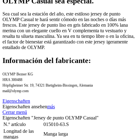
OLYMP Casual sea especial.
Sea cual sea la estación del año, este estiloso jersey de punto
OLYMP Casual te hará sentir cómodo en las noches o días más
frescos. Este jersey de punto liso en gris fabricado en 100% lana
merina con un elegante cuello en V complementa tu vestuario y
resalta tu silueta masculina. Ya sea en tu tiempo libre o en la oficina,
el factor de bienestar está garantizado con este jersey igeramente
entallado de OLYMP.
Información del fabricante:
OLYMP Bezner KG
HRA 300488
Höpfigheimer Str. 19, 74321 Bietigheim-Bissingen, Alemania
mail@olymp.com
Eigenschaften
Eigenschaften ansehen
más
Cerrar menú
Eigenschaften "Jersey de punto OLYMP Casual"
N.º artículo
015010-63.S
Longitud de las
Manga larga
mangas