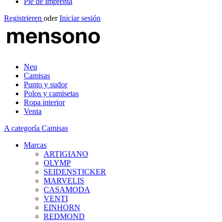
Pie de imprenta
Registrieren
oder
Iniciar sesión
Neu
Camisas
Punto y sudor
Polos y camisetas
Ropa interior
Venta
A categoría Camisas
Marcas
ARTIGIANO
OLYMP
SEIDENSTICKER
MARVELIS
CASAMODA
VENTI
EINHORN
REDMOND