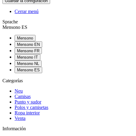
Cerrar menú
Sprache
Mensono ES
Mensono
Mensono EN
Mensono FR
Mensono IT
Mensono NL
Mensono ES
Categorías
Neu
Camisas
Punto y sudor
Polos y camisetas
Ropa interior
Venta
Información