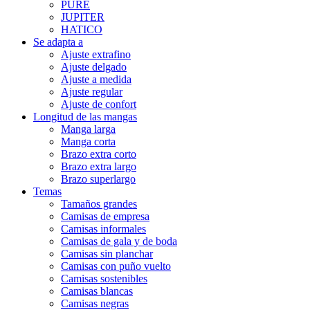
PURE
JUPITER
HATICO
Se adapta a
Ajuste extrafino
Ajuste delgado
Ajuste a medida
Ajuste regular
Ajuste de confort
Longitud de las mangas
Manga larga
Manga corta
Brazo extra corto
Brazo extra largo
Brazo superlargo
Temas
Tamaños grandes
Camisas de empresa
Camisas informales
Camisas de gala y de boda
Camisas sin planchar
Camisas con puño vuelto
Camisas sostenibles
Camisas blancas
Camisas negras