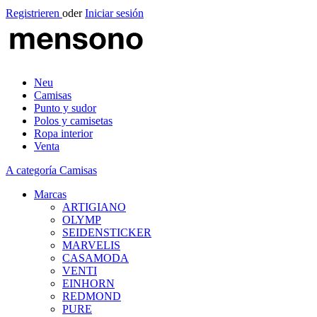
Registrieren
oder
Iniciar sesión
Neu
Camisas
Punto y sudor
Polos y camisetas
Ropa interior
Venta
A categoría Camisas
Marcas
ARTIGIANO
OLYMP
SEIDENSTICKER
MARVELIS
CASAMODA
VENTI
EINHORN
REDMOND
PURE