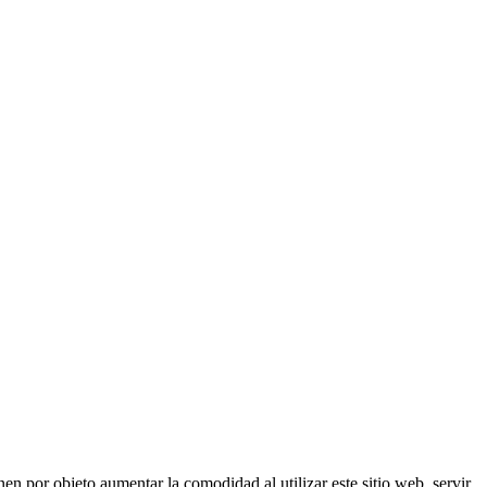
nen por objeto aumentar la comodidad al utilizar este sitio web, servir