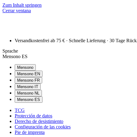
Zum Inhalt springen
Cerrar ventana
Versandkostenfrei ab 75 € · Schnelle Lieferung · 30 Tage Rüc
Sprache
Mensono ES
Mensono
Mensono EN
Mensono FR
Mensono IT
Mensono NL
Mensono ES
TCG
Protección de datos
Derecho de desistimiento
Configuración de las cookies
Pie de imprenta