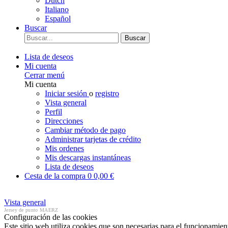
Dutch
Italiano
Español
Buscar
Buscar
Lista de deseos
Mi cuenta
Cerrar menú
Mi cuenta
Iniciar sesión
o
registro
Vista general
Perfil
Direcciones
Cambiar método de pago
Administrar tarjetas de crédito
Mis ordenes
Mis descargas instantáneas
Lista de deseos
Cesta de la compra
0
0,00 €
Vista general
Jersey de punto MAERZ
Configuración de las cookies
Este sitio web utiliza cookies que son necesarias para el funcionamient