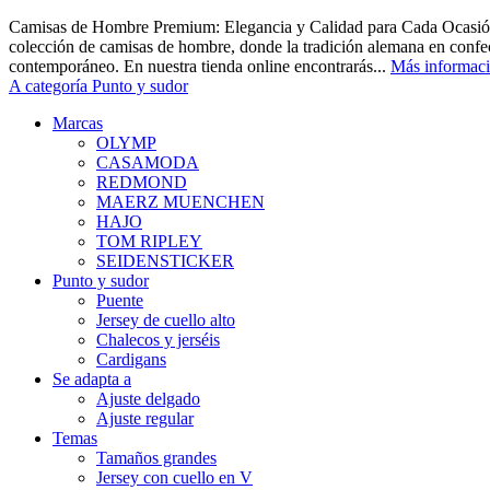
Camisas de Hombre Premium: Elegancia y Calidad para Cada Ocasión
colección de camisas de hombre, donde la tradición alemana en confec
contemporáneo. En nuestra tienda online encontrarás...
Más informac
A categoría Punto y sudor
Marcas
OLYMP
CASAMODA
REDMOND
MAERZ MUENCHEN
HAJO
TOM RIPLEY
SEIDENSTICKER
Punto y sudor
Puente
Jersey de cuello alto
Chalecos y jerséis
Cardigans
Se adapta a
Ajuste delgado
Ajuste regular
Temas
Tamaños grandes
Jersey con cuello en V