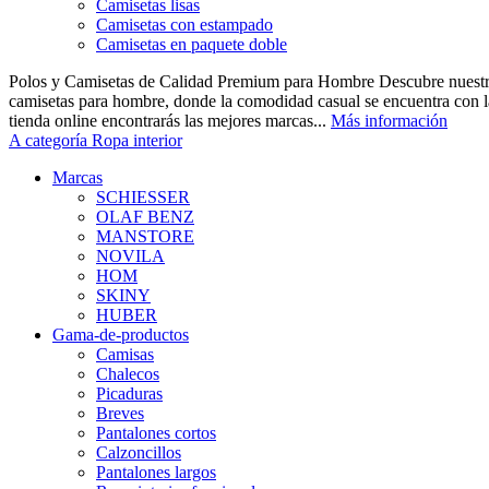
Camisetas lisas
Camisetas con estampado
Camisetas en paquete doble
Polos y Camisetas de Calidad Premium para Hombre Descubre nuestra
camisetas para hombre, donde la comodidad casual se encuentra con la
tienda online encontrarás las mejores marcas...
Más información
A categoría Ropa interior
Marcas
SCHIESSER
OLAF BENZ
MANSTORE
NOVILA
HOM
SKINY
HUBER
Gama-de-productos
Camisas
Chalecos
Picaduras
Breves
Pantalones cortos
Calzoncillos
Pantalones largos