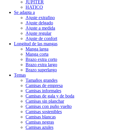
JUPITER
HATICO
Se adapta a
Ajuste extrafino
Ajuste delgado
Ajuste a medida
Ajuste regular
Ajuste de confort
Longitud de las mangas
Manga larga
Manga corta
Brazo extra corto
Brazo extra largo
Brazo superlargo
Temas
Tamaños grandes
Camisas de empresa
Camisas informales
Camisas de gala y de boda
Camisas sin planchar
Camisas con puño vuelto
Camisas sostenibles
Camisas blancas
Camisas negras
Camisas azules