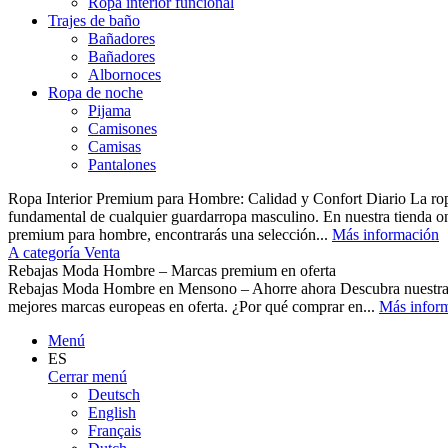
Ropa interior funcional
Trajes de baño
Bañadores
Bañadores
Albornoces
Ropa de noche
Pijama
Camisones
Camisas
Pantalones
Ropa Interior Premium para Hombre: Calidad y Confort Diario La ropa 
fundamental de cualquier guardarropa masculino. En nuestra tienda o
premium para hombre, encontrarás una selección...
Más información
A categoría Venta
Rebajas Moda Hombre – Marcas premium en oferta
Rebajas Moda Hombre en Mensono – Ahorre ahora Descubra nuest
mejores marcas europeas en oferta. ¿Por qué comprar en...
Más infor
Menú
ES
Cerrar menú
Deutsch
English
Français