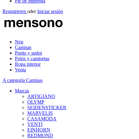
Pie de imprenta
Registrieren
oder
Iniciar sesión
Neu
Camisas
Punto y sudor
Polos y camisetas
Ropa interior
Venta
A categoría Camisas
Marcas
ARTIGIANO
OLYMP
SEIDENSTICKER
MARVELIS
CASAMODA
VENTI
EINHORN
REDMOND