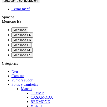
Cerrar menú
Sprache
Mensono ES
Mensono
Mensono EN
Mensono FR
Mensono IT
Mensono NL
Mensono ES
Categorías
Neu
Camisas
Punto y sudor
Polos y camisetas
Marcas
OLYMP
CASAMODA
REDMOND
VENTI