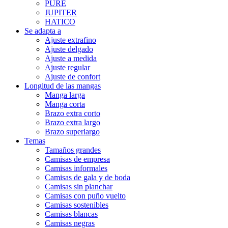
PURE
JUPITER
HATICO
Se adapta a
Ajuste extrafino
Ajuste delgado
Ajuste a medida
Ajuste regular
Ajuste de confort
Longitud de las mangas
Manga larga
Manga corta
Brazo extra corto
Brazo extra largo
Brazo superlargo
Temas
Tamaños grandes
Camisas de empresa
Camisas informales
Camisas de gala y de boda
Camisas sin planchar
Camisas con puño vuelto
Camisas sostenibles
Camisas blancas
Camisas negras