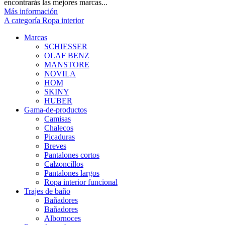
encontrarás las mejores marcas...
Más información
A categoría Ropa interior
Marcas
SCHIESSER
OLAF BENZ
MANSTORE
NOVILA
HOM
SKINY
HUBER
Gama-de-productos
Camisas
Chalecos
Picaduras
Breves
Pantalones cortos
Calzoncillos
Pantalones largos
Ropa interior funcional
Trajes de baño
Bañadores
Bañadores
Albornoces