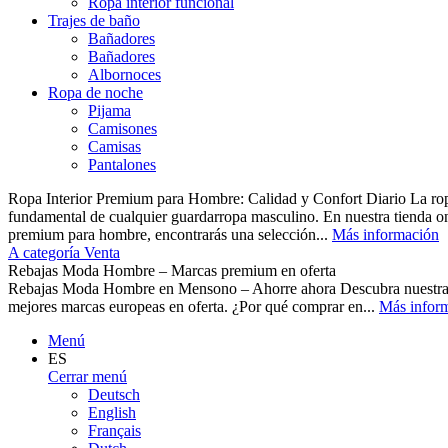
Ropa interior funcional
Trajes de baño
Bañadores
Bañadores
Albornoces
Ropa de noche
Pijama
Camisones
Camisas
Pantalones
Ropa Interior Premium para Hombre: Calidad y Confort Diario La ropa 
fundamental de cualquier guardarropa masculino. En nuestra tienda o
premium para hombre, encontrarás una selección...
Más información
A categoría Venta
Rebajas Moda Hombre – Marcas premium en oferta
Rebajas Moda Hombre en Mensono – Ahorre ahora Descubra nuest
mejores marcas europeas en oferta. ¿Por qué comprar en...
Más infor
Menú
ES
Cerrar menú
Deutsch
English
Français