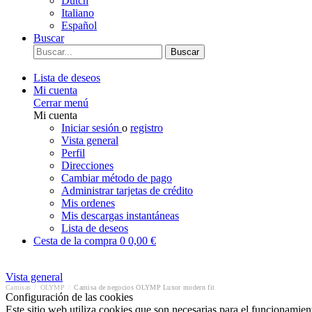
Dutch
Italiano
Español
Buscar
Buscar
Lista de deseos
Mi cuenta
Cerrar menú
Mi cuenta
Iniciar sesión
o
registro
Vista general
Perfil
Direcciones
Cambiar método de pago
Administrar tarjetas de crédito
Mis ordenes
Mis descargas instantáneas
Lista de deseos
Cesta de la compra
0
0,00 €
Vista general
Camisas
/
OLYMP
/
Camisa de negocios OLYMP Luxor modern fit
Configuración de las cookies
Este sitio web utiliza cookies que son necesarias para el funcionamient