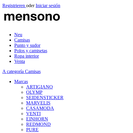
Registrieren
oder
Iniciar sesión
Neu
Camisas
Punto y sudor
Polos y camisetas
Ropa interior
Venta
A categoría Camisas
Marcas
ARTIGIANO
OLYMP
SEIDENSTICKER
MARVELIS
CASAMODA
VENTI
EINHORN
REDMOND
PURE