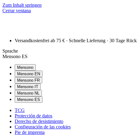
Zum Inhalt springen
Cerrar ventana
Versandkostenfrei ab 75 € · Schnelle Lieferung · 30 Tage Rüc
Sprache
Mensono ES
Mensono
Mensono EN
Mensono FR
Mensono IT
Mensono NL
Mensono ES
TCG
Protección de datos
Derecho de desistimiento
Configuración de las cookies
Pie de imprenta