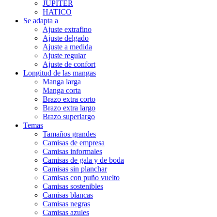
JUPITER
HATICO
Se adapta a
Ajuste extrafino
Ajuste delgado
Ajuste a medida
Ajuste regular
Ajuste de confort
Longitud de las mangas
Manga larga
Manga corta
Brazo extra corto
Brazo extra largo
Brazo superlargo
Temas
Tamaños grandes
Camisas de empresa
Camisas informales
Camisas de gala y de boda
Camisas sin planchar
Camisas con puño vuelto
Camisas sostenibles
Camisas blancas
Camisas negras
Camisas azules