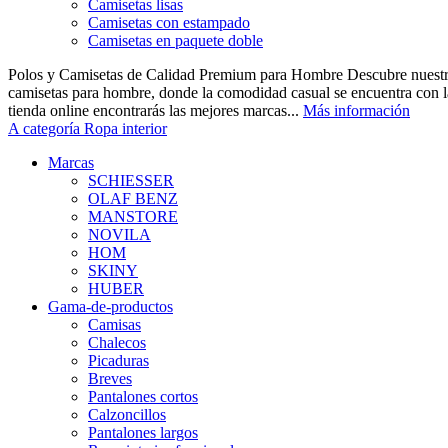
Camisetas lisas
Camisetas con estampado
Camisetas en paquete doble
Polos y Camisetas de Calidad Premium para Hombre Descubre nuestra
camisetas para hombre, donde la comodidad casual se encuentra con la
tienda online encontrarás las mejores marcas...
Más información
A categoría Ropa interior
Marcas
SCHIESSER
OLAF BENZ
MANSTORE
NOVILA
HOM
SKINY
HUBER
Gama-de-productos
Camisas
Chalecos
Picaduras
Breves
Pantalones cortos
Calzoncillos
Pantalones largos