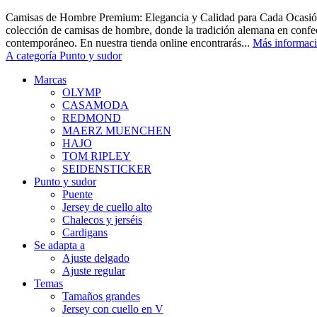
Camisas de Hombre Premium: Elegancia y Calidad para Cada Ocasión
colección de camisas de hombre, donde la tradición alemana en confec
contemporáneo. En nuestra tienda online encontrarás...
Más informac
A categoría Punto y sudor
Marcas
OLYMP
CASAMODA
REDMOND
MAERZ MUENCHEN
HAJO
TOM RIPLEY
SEIDENSTICKER
Punto y sudor
Puente
Jersey de cuello alto
Chalecos y jerséis
Cardigans
Se adapta a
Ajuste delgado
Ajuste regular
Temas
Tamaños grandes
Jersey con cuello en V