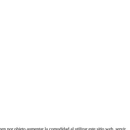
nen por objeto aumentar la comodidad al utilizar este sitio web, servir