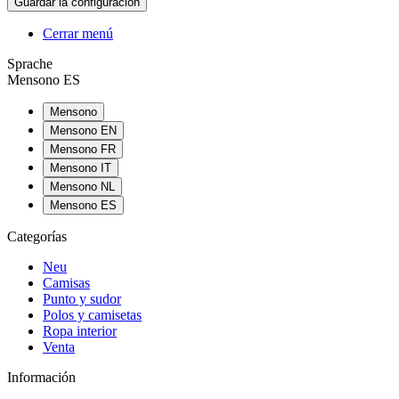
Cerrar menú
Sprache
Mensono ES
Mensono
Mensono EN
Mensono FR
Mensono IT
Mensono NL
Mensono ES
Categorías
Neu
Camisas
Punto y sudor
Polos y camisetas
Ropa interior
Venta
Información