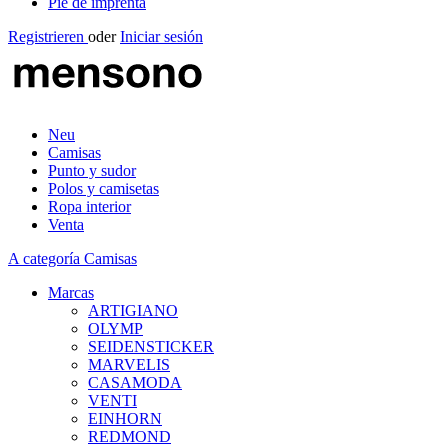
Pie de imprenta
Registrieren
oder
Iniciar sesión
Neu
Camisas
Punto y sudor
Polos y camisetas
Ropa interior
Venta
A categoría Camisas
Marcas
ARTIGIANO
OLYMP
SEIDENSTICKER
MARVELIS
CASAMODA
VENTI
EINHORN
REDMOND