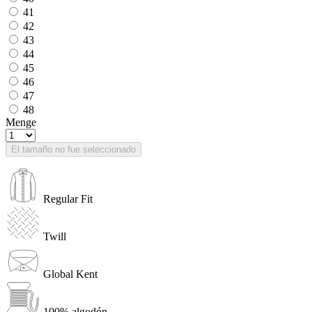
41
42
43
44
45
46
47
48
Menge
El tamaño no fue seleccionado
Regular Fit
Twill
Global Kent
100% algodón