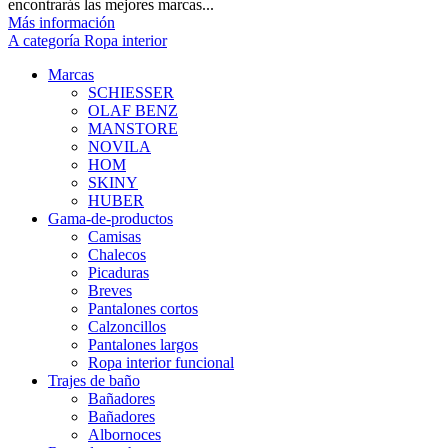
encontrarás las mejores marcas...
Más información
A categoría Ropa interior
Marcas
SCHIESSER
OLAF BENZ
MANSTORE
NOVILA
HOM
SKINY
HUBER
Gama-de-productos
Camisas
Chalecos
Picaduras
Breves
Pantalones cortos
Calzoncillos
Pantalones largos
Ropa interior funcional
Trajes de baño
Bañadores
Bañadores
Albornoces