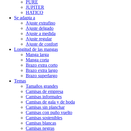
PURE
JUPITER
HATICO
Se adapta a
Ajuste extrafino
Ajuste delgado
Ajuste a medida
Ajuste regular
Ajuste de confort
Longitud de las mangas
Manga larga
Manga corta
Brazo extra corto
Brazo extra largo
Brazo superlargo
Temas
Tamaños grandes
Camisas de empresa
Camisas informales
Camisas de gala y de boda
Camisas sin planchar
Camisas con puño vuelto
Camisas sostenibles
Camisas blancas
Camisas negras