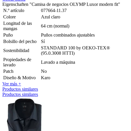
Eigenschaften "Camisa de negocios OLYMP Luxor modern fit"
N.º artículo
077664-11.37
Colore
Azul claro
Longitud de las
64 cm (normal)
mangas
Puño
Puños combinados ajustables
Bolsillo del pecho
Sí
STANDARD 100 by OEKO-TEX®
Sostenibilidad
(95.0.3008 HTTI)
Propiedades de
Lavado a máquina
lavado
Patch
No
Diseño & Motivo
Karo
Ver más +
Productos similares
Productos similares