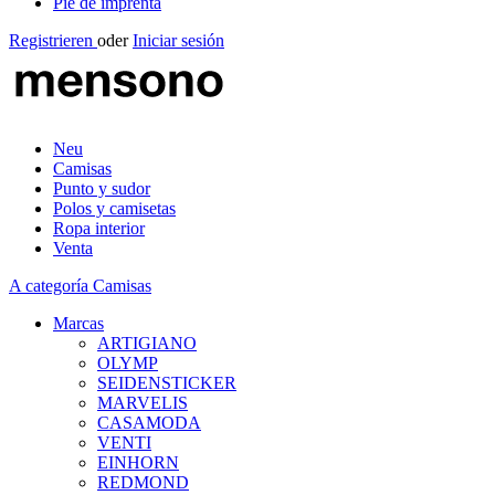
Pie de imprenta
Registrieren
oder
Iniciar sesión
Neu
Camisas
Punto y sudor
Polos y camisetas
Ropa interior
Venta
A categoría Camisas
Marcas
ARTIGIANO
OLYMP
SEIDENSTICKER
MARVELIS
CASAMODA
VENTI
EINHORN
REDMOND