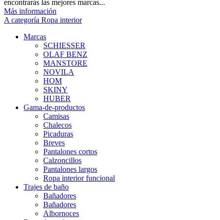
encontrarás las mejores marcas...
Más información
A categoría Ropa interior
Marcas
SCHIESSER
OLAF BENZ
MANSTORE
NOVILA
HOM
SKINY
HUBER
Gama-de-productos
Camisas
Chalecos
Picaduras
Breves
Pantalones cortos
Calzoncillos
Pantalones largos
Ropa interior funcional
Trajes de baño
Bañadores
Bañadores
Albornoces