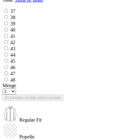
37
38
39
40
41
42
43
44
45
46
47
48
Menge
El tamaño no fue seleccionado
Regular Fit
Popelín