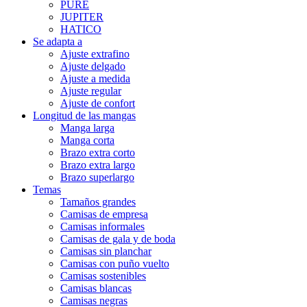
PURE
JUPITER
HATICO
Se adapta a
Ajuste extrafino
Ajuste delgado
Ajuste a medida
Ajuste regular
Ajuste de confort
Longitud de las mangas
Manga larga
Manga corta
Brazo extra corto
Brazo extra largo
Brazo superlargo
Temas
Tamaños grandes
Camisas de empresa
Camisas informales
Camisas de gala y de boda
Camisas sin planchar
Camisas con puño vuelto
Camisas sostenibles
Camisas blancas
Camisas negras