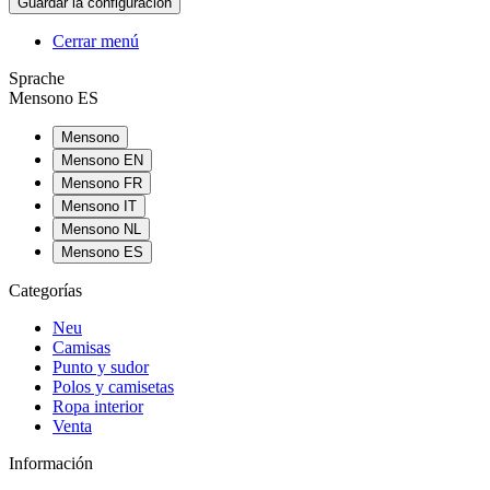
Cerrar menú
Sprache
Mensono ES
Mensono
Mensono EN
Mensono FR
Mensono IT
Mensono NL
Mensono ES
Categorías
Neu
Camisas
Punto y sudor
Polos y camisetas
Ropa interior
Venta
Información