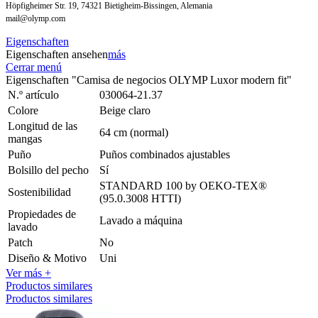
Höpfigheimer Str. 19, 74321 Bietigheim-Bissingen, Alemania
mail@olymp.com
Eigenschaften
Eigenschaften ansehen
más
Cerrar menú
Eigenschaften "Camisa de negocios OLYMP Luxor modern fit"
N.º artículo
030064-21.37
Colore
Beige claro
Longitud de las
64 cm (normal)
mangas
Puño
Puños combinados ajustables
Bolsillo del pecho
Sí
STANDARD 100 by OEKO-TEX®
Sostenibilidad
(95.0.3008 HTTI)
Propiedades de
Lavado a máquina
lavado
Patch
No
Diseño & Motivo
Uni
Ver más +
Productos similares
Productos similares