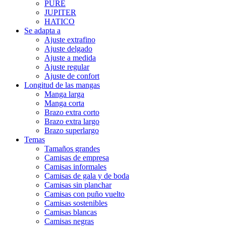
PURE
JUPITER
HATICO
Se adapta a
Ajuste extrafino
Ajuste delgado
Ajuste a medida
Ajuste regular
Ajuste de confort
Longitud de las mangas
Manga larga
Manga corta
Brazo extra corto
Brazo extra largo
Brazo superlargo
Temas
Tamaños grandes
Camisas de empresa
Camisas informales
Camisas de gala y de boda
Camisas sin planchar
Camisas con puño vuelto
Camisas sostenibles
Camisas blancas
Camisas negras