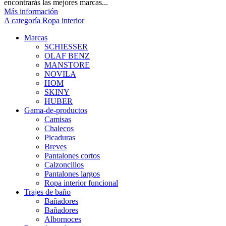
encontrarás las mejores marcas...
Más información
A categoría Ropa interior
Marcas
SCHIESSER
OLAF BENZ
MANSTORE
NOVILA
HOM
SKINY
HUBER
Gama-de-productos
Camisas
Chalecos
Picaduras
Breves
Pantalones cortos
Calzoncillos
Pantalones largos
Ropa interior funcional
Trajes de baño
Bañadores
Bañadores
Albornoces