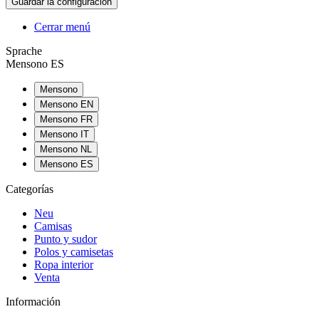
Cerrar menú
Sprache
Mensono ES
Mensono
Mensono EN
Mensono FR
Mensono IT
Mensono NL
Mensono ES
Categorías
Neu
Camisas
Punto y sudor
Polos y camisetas
Ropa interior
Venta
Información