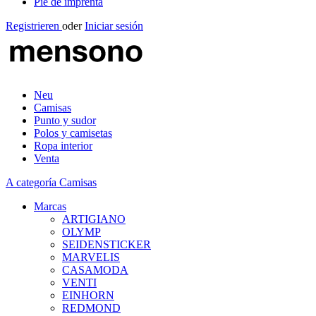
Pie de imprenta
Registrieren
oder
Iniciar sesión
Neu
Camisas
Punto y sudor
Polos y camisetas
Ropa interior
Venta
A categoría Camisas
Marcas
ARTIGIANO
OLYMP
SEIDENSTICKER
MARVELIS
CASAMODA
VENTI
EINHORN
REDMOND