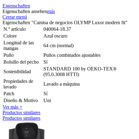
Eigenschaften
Eigenschaften ansehen
más
Cerrar menú
Eigenschaften "Camisa de negocios OLYMP Luxor modern fit"
N.º artículo
040064-18.37
Colore
Azul oscuro
Longitud de las
64 cm (normal)
mangas
Puño
Puños combinados ajustables
Bolsillo del pecho
Sí
STANDARD 100 by OEKO-TEX®
Sostenibilidad
(95.0.3008 HTTI)
Propiedades de
Lavado a máquina
lavado
Patch
Sí
Diseño & Motivo
Uni
Ver más +
Productos similares
Productos similares