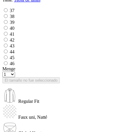
37
38
39
40
41
42
43
44
45
46
Menge
El tamaño no fue seleccionado
Regular Fit
Faux uni, Natté