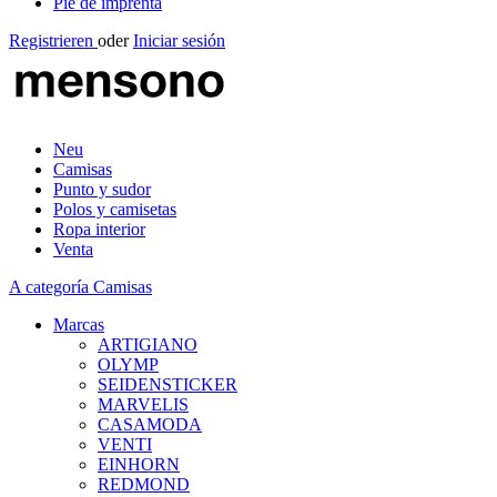
Pie de imprenta
Registrieren
oder
Iniciar sesión
Neu
Camisas
Punto y sudor
Polos y camisetas
Ropa interior
Venta
A categoría Camisas
Marcas
ARTIGIANO
OLYMP
SEIDENSTICKER
MARVELIS
CASAMODA
VENTI
EINHORN
REDMOND