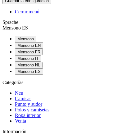
Cerrar menú
Sprache
Mensono ES
Mensono
Mensono EN
Mensono FR
Mensono IT
Mensono NL
Mensono ES
Categorías
Neu
Camisas
Punto y sudor
Polos y camisetas
Ropa interior
Venta
Información