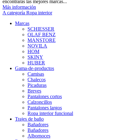
encontrarás las mejores marcas...
Más información
A categoría Ropa interior
Marcas
SCHIESSER
OLAF BENZ
MANSTORE
NOVILA
HOM
SKINY
HUBER
Gama-de-productos
Camisas
Chalecos
Picaduras
Breves
Pantalones cortos
Calzoncillos
Pantalones largos
Ropa interior funcional
Trajes de baño
Bañadores
Bañadores
Albornoces