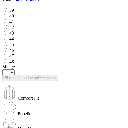
39
40
41
42
43
44
45
46
47
48
Menge
El tamaño no fue seleccionado
Comfort Fit
Popelín