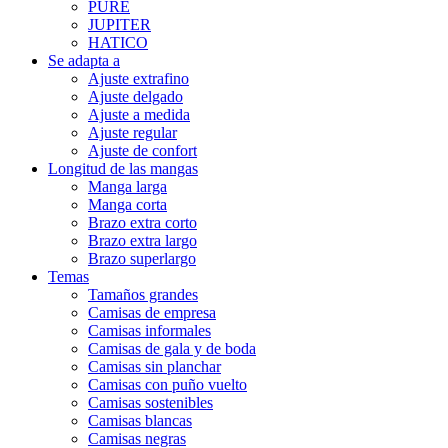
PURE
JUPITER
HATICO
Se adapta a
Ajuste extrafino
Ajuste delgado
Ajuste a medida
Ajuste regular
Ajuste de confort
Longitud de las mangas
Manga larga
Manga corta
Brazo extra corto
Brazo extra largo
Brazo superlargo
Temas
Tamaños grandes
Camisas de empresa
Camisas informales
Camisas de gala y de boda
Camisas sin planchar
Camisas con puño vuelto
Camisas sostenibles
Camisas blancas
Camisas negras