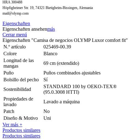
HRA 300488
Höpfigheimer Str. 19, 74321 Bietigheim-Bissingen, Alemania
mail@olymp.com
Eigenschaften
Eigenschaften ansehen
más
Cerrar menú
Eigenschaften "Camisa de negocios OLYMP Luxor comfort fit"
N.º artículo
025469-00.39
Colore
Blanco
Longitud de las
69 cm (extendido)
mangas
Puño
Puños combinados ajustables
Bolsillo del pecho
Sí
STANDARD 100 by OEKO-TEX®
Sostenibilidad
(95.0.3008 HTTI)
Propiedades de
Lavado a máquina
lavado
Patch
No
Diseño & Motivo
Uni
Ver más +
Productos similares
Productos similares