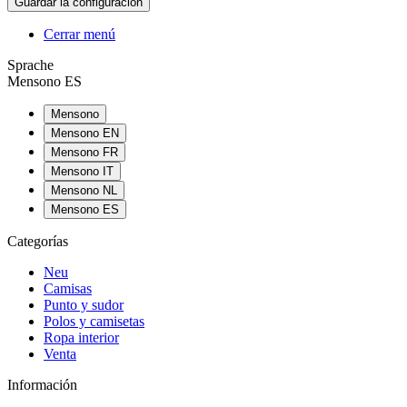
Cerrar menú
Sprache
Mensono ES
Mensono
Mensono EN
Mensono FR
Mensono IT
Mensono NL
Mensono ES
Categorías
Neu
Camisas
Punto y sudor
Polos y camisetas
Ropa interior
Venta
Información