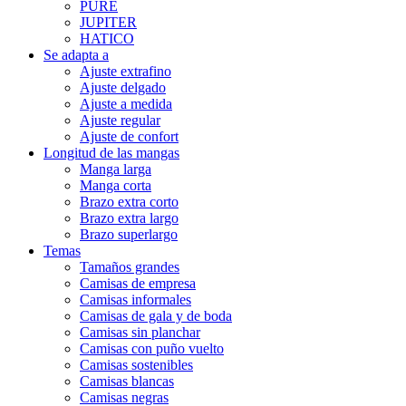
PURE
JUPITER
HATICO
Se adapta a
Ajuste extrafino
Ajuste delgado
Ajuste a medida
Ajuste regular
Ajuste de confort
Longitud de las mangas
Manga larga
Manga corta
Brazo extra corto
Brazo extra largo
Brazo superlargo
Temas
Tamaños grandes
Camisas de empresa
Camisas informales
Camisas de gala y de boda
Camisas sin planchar
Camisas con puño vuelto
Camisas sostenibles
Camisas blancas
Camisas negras