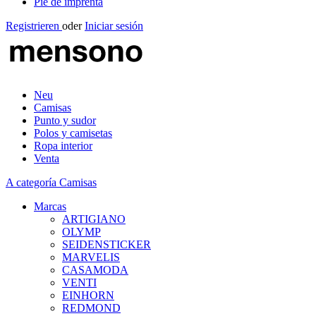
Pie de imprenta
Registrieren
oder
Iniciar sesión
Neu
Camisas
Punto y sudor
Polos y camisetas
Ropa interior
Venta
A categoría Camisas
Marcas
ARTIGIANO
OLYMP
SEIDENSTICKER
MARVELIS
CASAMODA
VENTI
EINHORN
REDMOND