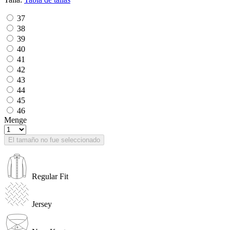
37
38
39
40
41
42
43
44
45
46
Menge
El tamaño no fue seleccionado
Regular Fit
Jersey