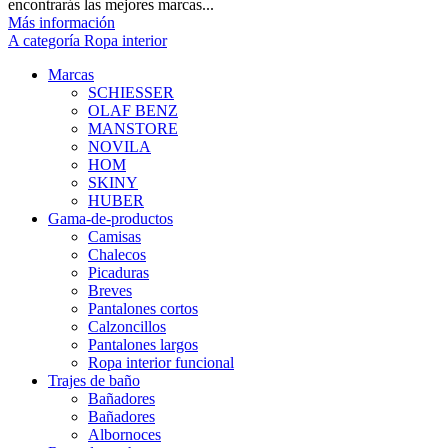
encontrarás las mejores marcas...
Más información
A categoría Ropa interior
Marcas
SCHIESSER
OLAF BENZ
MANSTORE
NOVILA
HOM
SKINY
HUBER
Gama-de-productos
Camisas
Chalecos
Picaduras
Breves
Pantalones cortos
Calzoncillos
Pantalones largos
Ropa interior funcional
Trajes de baño
Bañadores
Bañadores
Albornoces