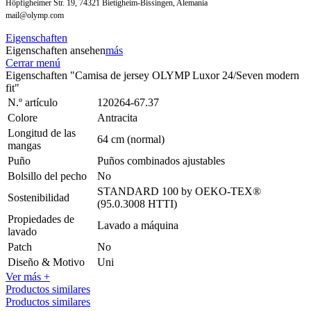
Höpfigheimer Str. 19, 74321 Bietigheim-Bissingen, Alemania
mail@olymp.com
Eigenschaften
Eigenschaften ansehen
más
Cerrar menú
Eigenschaften "Camisa de jersey OLYMP Luxor 24/Seven modern
fit"
N.º artículo
120264-67.37
Colore
Antracita
Longitud de las
64 cm (normal)
mangas
Puño
Puños combinados ajustables
Bolsillo del pecho
No
STANDARD 100 by OEKO-TEX®
Sostenibilidad
(95.0.3008 HTTI)
Propiedades de
Lavado a máquina
lavado
Patch
No
Diseño & Motivo
Uni
Ver más +
Productos similares
Productos similares