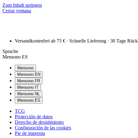
Zum Inhalt springen
Cerrar ventana
Versandkostenfrei ab 75 € · Schnelle Lieferung · 30 Tage Rüc
Sprache
Mensono ES
Mensono
Mensono EN
Mensono FR
Mensono IT
Mensono NL
Mensono ES
TCG
Protección de datos
Derecho de desistimiento
Configuración de las cookies
Pie de imprenta