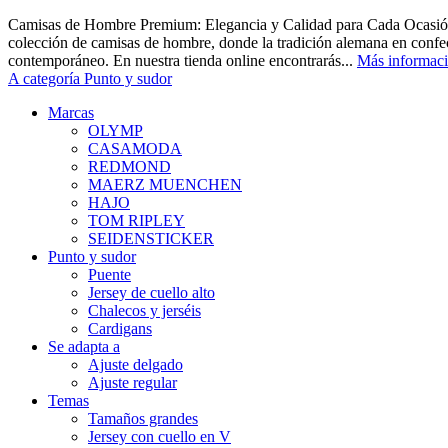
Camisas de Hombre Premium: Elegancia y Calidad para Cada Ocasión
colección de camisas de hombre, donde la tradición alemana en confec
contemporáneo. En nuestra tienda online encontrarás...
Más informac
A categoría Punto y sudor
Marcas
OLYMP
CASAMODA
REDMOND
MAERZ MUENCHEN
HAJO
TOM RIPLEY
SEIDENSTICKER
Punto y sudor
Puente
Jersey de cuello alto
Chalecos y jerséis
Cardigans
Se adapta a
Ajuste delgado
Ajuste regular
Temas
Tamaños grandes
Jersey con cuello en V