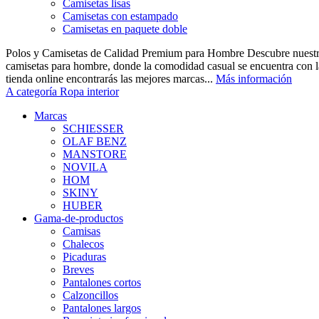
Camisetas lisas
Camisetas con estampado
Camisetas en paquete doble
Polos y Camisetas de Calidad Premium para Hombre Descubre nuestra
camisetas para hombre, donde la comodidad casual se encuentra con la
tienda online encontrarás las mejores marcas...
Más información
A categoría Ropa interior
Marcas
SCHIESSER
OLAF BENZ
MANSTORE
NOVILA
HOM
SKINY
HUBER
Gama-de-productos
Camisas
Chalecos
Picaduras
Breves
Pantalones cortos
Calzoncillos
Pantalones largos