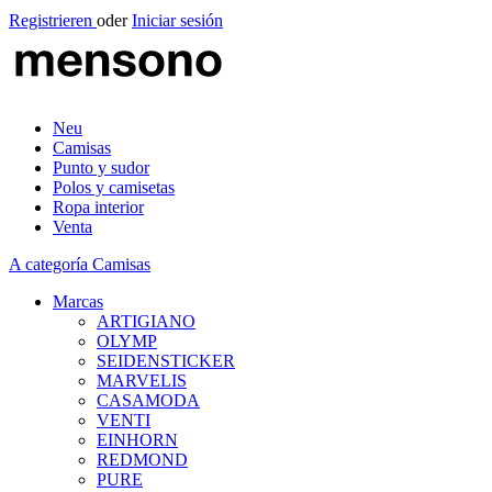
Registrieren
oder
Iniciar sesión
Neu
Camisas
Punto y sudor
Polos y camisetas
Ropa interior
Venta
A categoría Camisas
Marcas
ARTIGIANO
OLYMP
SEIDENSTICKER
MARVELIS
CASAMODA
VENTI
EINHORN
REDMOND
PURE