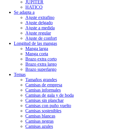
JUPITER
HATICO
Se adapta a
Ajuste extrafino
Ajuste delgado
Ajuste a medida
Ajuste regular
Ajuste de confort
Longitud de las mangas
Manga larga
Manga corta
Brazo extra corto
Brazo extra largo
Brazo superlargo
Temas
Tamaños grandes
Camisas de empresa
Camisas informales
Camisas de gala y de boda
Camisas sin planchar
Camisas con puño vuelto
Camisas sostenibles
Camisas blancas
Camisas negras
Camisas azules