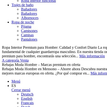
Ropa interior funcional
Trajes de baño
Bañadores
Bañadores
Albornoces
Ropa de noche
Pijama
Camisones
Camisas
Pantalones
Ropa Interior Premium para Hombre: Calidad y Confort Diario La ropa 
fundamental de cualquier guardarropa masculino. En nuestra tienda o
premium para hombre, encontrarás una selección...
Más información
A categoría Venta
Rebajas Moda Hombre – Marcas premium en oferta
Rebajas Moda Hombre en Mensono – Ahorre ahora Descubra nuest
mejores marcas europeas en oferta. ¿Por qué comprar en...
Más infor
Menú
ES
Cerrar menú
Deutsch
English
Français