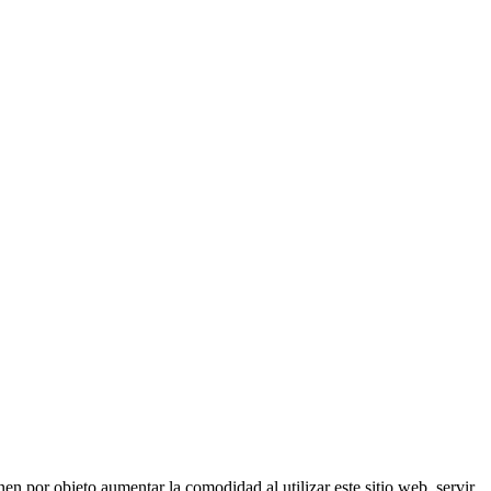
nen por objeto aumentar la comodidad al utilizar este sitio web, servir