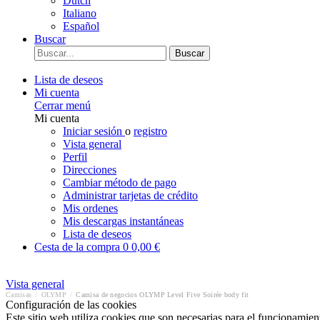
Dutch
Italiano
Español
Buscar
Buscar
Lista de deseos
Mi cuenta
Cerrar menú
Mi cuenta
Iniciar sesión
o
registro
Vista general
Perfil
Direcciones
Cambiar método de pago
Administrar tarjetas de crédito
Mis ordenes
Mis descargas instantáneas
Lista de deseos
Cesta de la compra
0
0,00 €
Vista general
Camisas
/
OLYMP
/
Camisa de negocios OLYMP Level Five Soirée body fit
Configuración de las cookies
Este sitio web utiliza cookies que son necesarias para el funcionamient