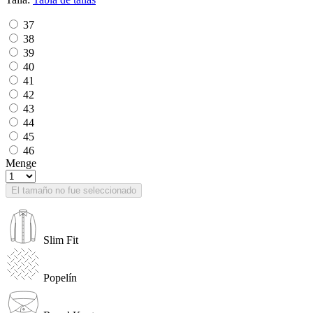
37
38
39
40
41
42
43
44
45
46
Menge
El tamaño no fue seleccionado
Slim Fit
Popelín