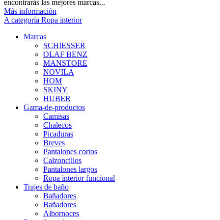
encontrarás las mejores marcas...
Más información
A categoría Ropa interior
Marcas
SCHIESSER
OLAF BENZ
MANSTORE
NOVILA
HOM
SKINY
HUBER
Gama-de-productos
Camisas
Chalecos
Picaduras
Breves
Pantalones cortos
Calzoncillos
Pantalones largos
Ropa interior funcional
Trajes de baño
Bañadores
Bañadores
Albornoces