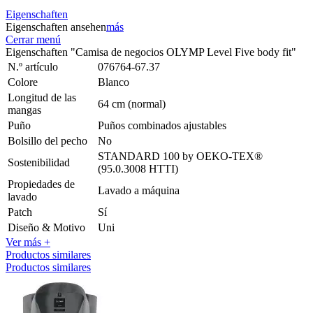
Eigenschaften
Eigenschaften ansehen
más
Cerrar menú
Eigenschaften "Camisa de negocios OLYMP Level Five body fit"
N.º artículo
076764-67.37
Colore
Blanco
Longitud de las
64 cm (normal)
mangas
Puño
Puños combinados ajustables
Bolsillo del pecho
No
STANDARD 100 by OEKO-TEX®
Sostenibilidad
(95.0.3008 HTTI)
Propiedades de
Lavado a máquina
lavado
Patch
Sí
Diseño & Motivo
Uni
Ver más +
Productos similares
Productos similares