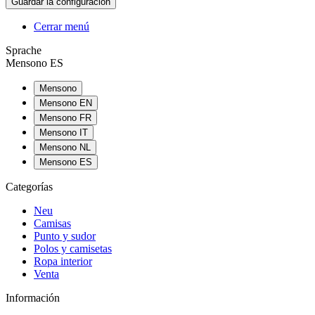
Cerrar menú
Sprache
Mensono ES
Mensono
Mensono EN
Mensono FR
Mensono IT
Mensono NL
Mensono ES
Categorías
Neu
Camisas
Punto y sudor
Polos y camisetas
Ropa interior
Venta
Información