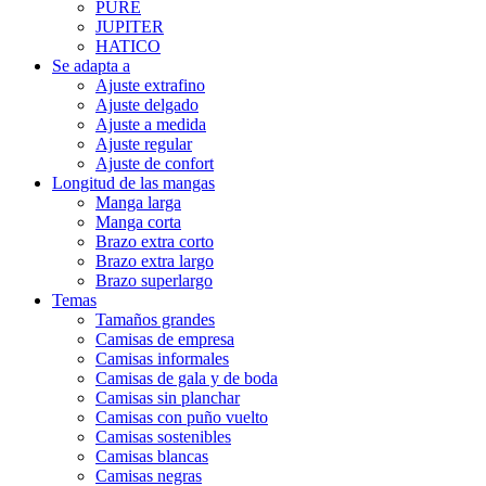
PURE
JUPITER
HATICO
Se adapta a
Ajuste extrafino
Ajuste delgado
Ajuste a medida
Ajuste regular
Ajuste de confort
Longitud de las mangas
Manga larga
Manga corta
Brazo extra corto
Brazo extra largo
Brazo superlargo
Temas
Tamaños grandes
Camisas de empresa
Camisas informales
Camisas de gala y de boda
Camisas sin planchar
Camisas con puño vuelto
Camisas sostenibles
Camisas blancas
Camisas negras