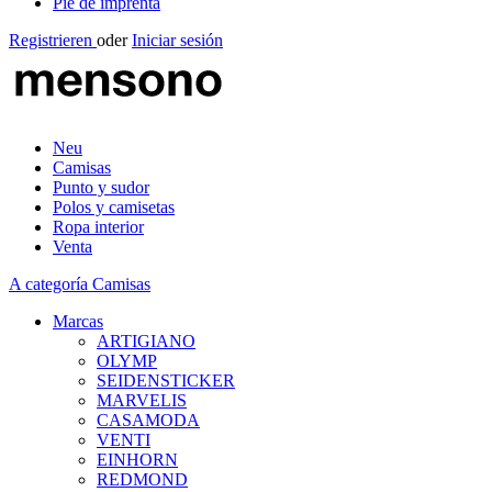
Pie de imprenta
Registrieren
oder
Iniciar sesión
Neu
Camisas
Punto y sudor
Polos y camisetas
Ropa interior
Venta
A categoría Camisas
Marcas
ARTIGIANO
OLYMP
SEIDENSTICKER
MARVELIS
CASAMODA
VENTI
EINHORN
REDMOND