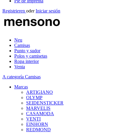
Pie de imprenta
Registrieren
oder
Iniciar sesión
Neu
Camisas
Punto y sudor
Polos y camisetas
Ropa interior
Venta
A categoría Camisas
Marcas
ARTIGIANO
OLYMP
SEIDENSTICKER
MARVELIS
CASAMODA
VENTI
EINHORN
REDMOND