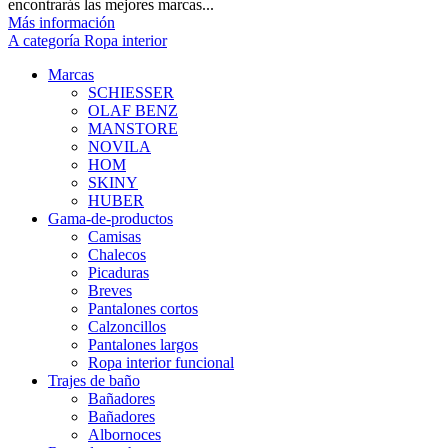
encontrarás las mejores marcas...
Más información
A categoría Ropa interior
Marcas
SCHIESSER
OLAF BENZ
MANSTORE
NOVILA
HOM
SKINY
HUBER
Gama-de-productos
Camisas
Chalecos
Picaduras
Breves
Pantalones cortos
Calzoncillos
Pantalones largos
Ropa interior funcional
Trajes de baño
Bañadores
Bañadores
Albornoces