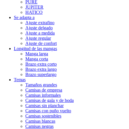
PURE
JUPITER
HATICO
Se adapta a
Ajuste extrafino
Ajuste delgado
Ajuste a medida
Ajuste regular
Ajuste de confort
Longitud de las mangas
Manga larga
Manga corta
Brazo extra corto
Brazo extra largo
Brazo superlargo
Temas
Tamaños grandes
Camisas de empresa
Camisas informales
Camisas de gala y de boda
Camisas sin planchar
Camisas con puño vuelto
Camisas sostenibles
Camisas blancas
Camisas negras