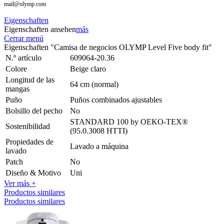
mail@olymp.com
Eigenschaften
Eigenschaften ansehen
más
Cerrar menú
Eigenschaften "Camisa de negocios OLYMP Level Five body fit"
N.º artículo
609064-20.36
Colore
Beige claro
Longitud de las
64 cm (normal)
mangas
Puño
Puños combinados ajustables
Bolsillo del pecho
No
STANDARD 100 by OEKO-TEX®
Sostenibilidad
(95.0.3008 HTTI)
Propiedades de
Lavado a máquina
lavado
Patch
No
Diseño & Motivo
Uni
Ver más +
Productos similares
Productos similares