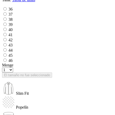
36
37
38
39
40
41
42
43
44
45
46
Menge
El tamaño no fue seleccionado
Slim Fit
Popelín