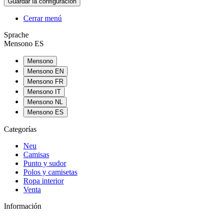
Cerrar menú
Sprache
Mensono ES
Mensono
Mensono EN
Mensono FR
Mensono IT
Mensono NL
Mensono ES
Categorías
Neu
Camisas
Punto y sudor
Polos y camisetas
Ropa interior
Venta
Información