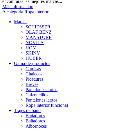
encontrarás las mejores marcas...
Más información
A categoría Ropa interior
Marcas
SCHIESSER
OLAF BENZ
MANSTORE
NOVILA
HOM
SKINY
HUBER
Gama-de-productos
Camisas
Chalecos
Picaduras
Breves
Pantalones cortos
Calzoncillos
Pantalones largos
Ropa interior funcional
Trajes de baño
Bañadores
Bañadores
Albornoces