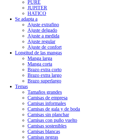
PURE
JUPITER
HATICO
Se adapta a
Ajuste extrafino
Ajuste delgado
Ajuste a medida
Ajuste regular
Ajuste de confort
Longitud de las mangas
Manga larga
Manga corta
Brazo extra corto
Brazo extra largo
Brazo superlargo
Temas
Tamaños grandes
Camisas de empresa
Camisas informales
Camisas de gala y de boda
Camisas sin planchar
Camisas con puño vuelto
Camisas sostenibles
Camisas blancas
Camisas negras