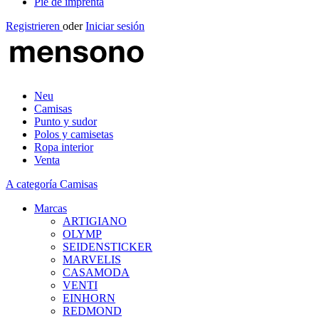
Pie de imprenta
Registrieren
oder
Iniciar sesión
Neu
Camisas
Punto y sudor
Polos y camisetas
Ropa interior
Venta
A categoría Camisas
Marcas
ARTIGIANO
OLYMP
SEIDENSTICKER
MARVELIS
CASAMODA
VENTI
EINHORN
REDMOND