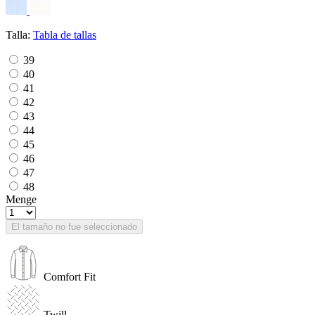
Talla:
Tabla de tallas
39
40
41
42
43
44
45
46
47
48
Menge
El tamaño no fue seleccionado
Comfort Fit
Twill