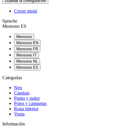
Cerrar menú
Sprache
Mensono ES
Mensono
Mensono EN
Mensono FR
Mensono IT
Mensono NL
Mensono ES
Categorías
Neu
Camisas
Punto y sudor
Polos y camisetas
Ropa interior
Venta
Información