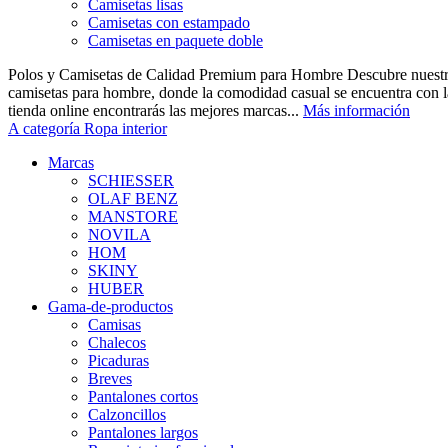
Camisetas lisas
Camisetas con estampado
Camisetas en paquete doble
Polos y Camisetas de Calidad Premium para Hombre Descubre nuestra
camisetas para hombre, donde la comodidad casual se encuentra con la
tienda online encontrarás las mejores marcas...
Más información
A categoría Ropa interior
Marcas
SCHIESSER
OLAF BENZ
MANSTORE
NOVILA
HOM
SKINY
HUBER
Gama-de-productos
Camisas
Chalecos
Picaduras
Breves
Pantalones cortos
Calzoncillos
Pantalones largos