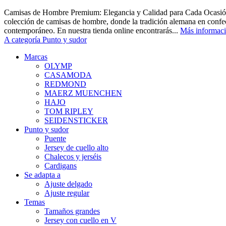
Camisas de Hombre Premium: Elegancia y Calidad para Cada Ocasión
colección de camisas de hombre, donde la tradición alemana en confec
contemporáneo. En nuestra tienda online encontrarás...
Más informac
A categoría Punto y sudor
Marcas
OLYMP
CASAMODA
REDMOND
MAERZ MUENCHEN
HAJO
TOM RIPLEY
SEIDENSTICKER
Punto y sudor
Puente
Jersey de cuello alto
Chalecos y jerséis
Cardigans
Se adapta a
Ajuste delgado
Ajuste regular
Temas
Tamaños grandes
Jersey con cuello en V