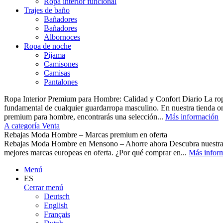
Ropa interior funcional
Trajes de baño
Bañadores
Bañadores
Albornoces
Ropa de noche
Pijama
Camisones
Camisas
Pantalones
Ropa Interior Premium para Hombre: Calidad y Confort Diario La ropa 
fundamental de cualquier guardarropa masculino. En nuestra tienda o
premium para hombre, encontrarás una selección...
Más información
A categoría Venta
Rebajas Moda Hombre – Marcas premium en oferta
Rebajas Moda Hombre en Mensono – Ahorre ahora Descubra nuest
mejores marcas europeas en oferta. ¿Por qué comprar en...
Más infor
Menú
ES
Cerrar menú
Deutsch
English
Français