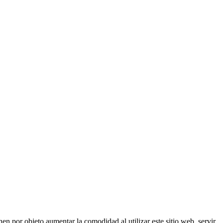
nen por objeto aumentar la comodidad al utilizar este sitio web, servir