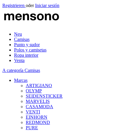
Registrieren
oder
Iniciar sesión
Neu
Camisas
Punto y sudor
Polos y camisetas
Ropa interior
Venta
A categoría Camisas
Marcas
ARTIGIANO
OLYMP
SEIDENSTICKER
MARVELIS
CASAMODA
VENTI
EINHORN
REDMOND
PURE