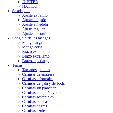
JUPITER
HATICO
Se adapta a
Ajuste extrafino
Ajuste delgado
Ajuste a medida
Ajuste regular
Ajuste de confort
Longitud de las mangas
Manga larga
Manga corta
Brazo extra corto
Brazo extra largo
Brazo superlargo
Temas
Tamaños grandes
Camisas de empresa
Camisas informales
Camisas de gala y de boda
Camisas sin planchar
Camisas con puño vuelto
Camisas sostenibles
Camisas blancas
Camisas negras
Camisas azules