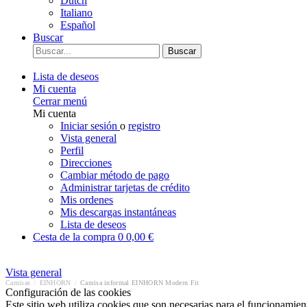
Dutch
Italiano
Español
Buscar
Buscar
Lista de deseos
Mi cuenta
Cerrar menú
Mi cuenta
Iniciar sesión
o
registro
Vista general
Perfil
Direcciones
Cambiar método de pago
Administrar tarjetas de crédito
Mis ordenes
Mis descargas instantáneas
Lista de deseos
Cesta de la compra
0
0,00 €
Vista general
Camisas
/
EINHORN
/
Camisa informal EINHORN Modern Fit
Configuración de las cookies
Este sitio web utiliza cookies que son necesarias para el funcionamient