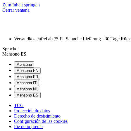
Zum Inhalt springen
Cerrar ventana
Versandkostenfrei ab 75 € · Schnelle Lieferung · 30 Tage Rüc
Sprache
Mensono ES
Mensono
Mensono EN
Mensono FR
Mensono IT
Mensono NL
Mensono ES
TCG
Protección de datos
Derecho de desistimiento
Configuración de las cookies
Pie de imprenta