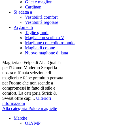
Gilet e maglioni
Cardigan
Si adatta a
Vestibilità comfort
Vestibilità regolare
Argomenti
Taglie grandi
Maglia con scollo a V
Maglione con collo rotondo
Maglia di cotone
Nuovo maglione di lana
Maglieria e Felpe di Alta Qualità
per l'Uomo Moderno Scopri la
nostra raffinata selezione di
maglieria e felpe premium pensata
per l'uomo che non scende a
compromessi in fatto di stile e
comfort. La categoria Strick &
Sweat offre capi...
Ulteriori
informazioni
Alla categoria Polo e magliette
Marche
OLYMP