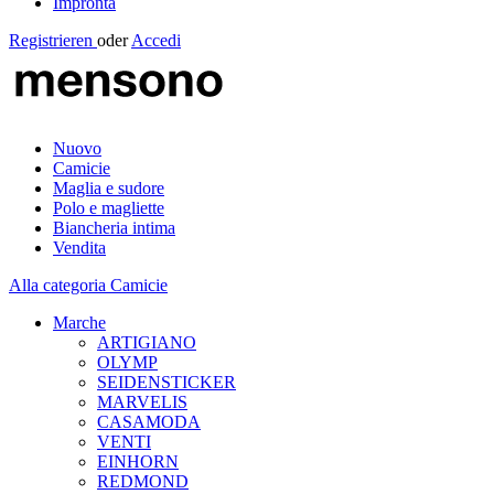
Impronta
Registrieren
oder
Accedi
Nuovo
Camicie
Maglia e sudore
Polo e magliette
Biancheria intima
Vendita
Alla categoria Camicie
Marche
ARTIGIANO
OLYMP
SEIDENSTICKER
MARVELIS
CASAMODA
VENTI
EINHORN
REDMOND