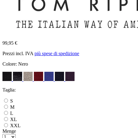
99,95 €
Prezzi incl. IVA
più spese di spedizione
Colore:
Nero
Taglia:
S
M
L
XL
XXL
Menge