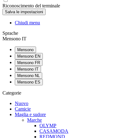
Riconoscimento del terminale
Chiudi menu
Sprache
Mensono IT
Mensono
Mensono EN
Mensono FR
Mensono IT
Mensono NL
Mensono ES
Categorie
Nuovo
Camicie
Maglia e sudore
Marche
OLYMP
CASAMODA
REDMOND