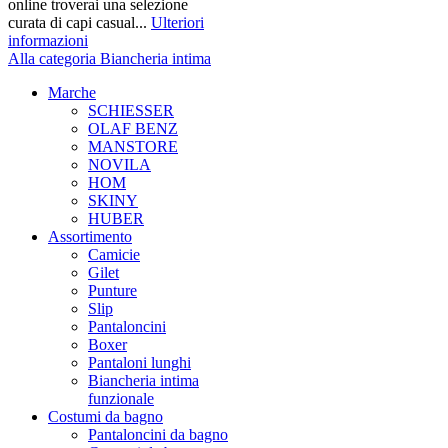
online troverai una selezione
curata di capi casual...
Ulteriori
informazioni
Alla categoria Biancheria intima
Marche
SCHIESSER
OLAF BENZ
MANSTORE
NOVILA
HOM
SKINY
HUBER
Assortimento
Camicie
Gilet
Punture
Slip
Pantaloncini
Boxer
Pantaloni lunghi
Biancheria intima
funzionale
Costumi da bagno
Pantaloncini da bagno