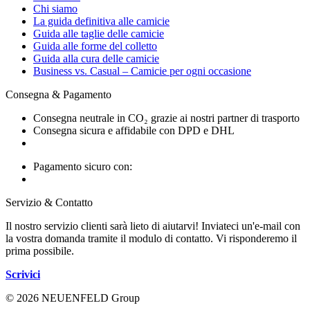
Chi siamo
La guida definitiva alle camicie
Guida alle taglie delle camicie
Guida alle forme del colletto
Guida alla cura delle camicie
Business vs. Casual – Camicie per ogni occasione
Consegna & Pagamento
Consegna neutrale in CO₂ grazie ai nostri partner di trasporto
Consegna sicura e affidabile con DPD e DHL
Pagamento sicuro con:
Servizio & Contatto
Il nostro servizio clienti sarà lieto di aiutarvi! Inviateci un'e-mail con
la vostra domanda tramite il modulo di contatto. Vi risponderemo il
prima possibile.
Scrivici
© 2026 NEUENFELD Group