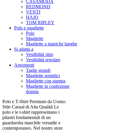
CASAMODA
REDMOND
VENTI
HAJO
TOM RIPLEY
Polo e magliette
Polo
Magliette
Magliette a maniche lunghe
Si adatta a
Vestibilità slim
Vestibilità regolare
Argomenti
Taglie grandi
Magliette semplici
Magliette con stampa
Magliette in confezione
doppia
Polo e T-Shirt Premium da Uomo:
Stile Casual di Alta Qualità Le
polo e le t-shirt rappresentano i
pilastri fondamentali di un
guardaroba maschile versatile e
contemporaneo. Nel nostro store