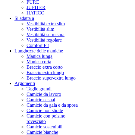
PURE
JUPITER
HATICO
Si adatta a
Vestibilità extra slim
Vestibilità slim
Vestibilità su misura
Vestibilità regolare
Comfort Fit
Lunghezze delle maniche
Manica lunga
Manica corta
Braccio extra corto
Braccio extra lungo
Braccio super-extra lungo
Argomenti
Taglie grandi
Camicie da lavoro
Camicie casual
Camicie da gala e da sposa
Camicie non stirate
Camicie con polsino
rovesciato
Camicie sostenibili
Camicie bianche