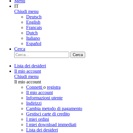
Menu
IT
Chiudi menu
Deutsch
English
Français
Dutch
Italiano
Español
Cerca
Cerca
Lista dei desideri
Il mio account
Chiudi menu
Il mio account
Connetti
o
registra
Il mio account
Informazioni utente
Indirizzi
Cambia metodo di pagamento
Gestisci carte di credito
I miei ordini
I miei download immediati
Lista dei desideri