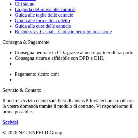
Chi siamo
La guida definitiva alle camicie
Guida alle taglie delle camicie
Guida alle forme del colletto
Guida alla cura delle camicie
Business vs. Casual – Camicie per ogni occasione
Consegna & Pagamento
Consegna neutrale in CO₂ grazie ai nostri partner di trasporto
Consegna sicura e affidabile con DPD e DHL
Pagamento sicuro con:
Servizio & Contatto
Il nostro servizio clienti sarà lieto di aiutarvi! Inviateci un'e-mail con
la vostra domanda tramite il modulo di contatto. Vi risponderemo il
prima possibile.
Scrivici
© 2026 NEUENFELD Group