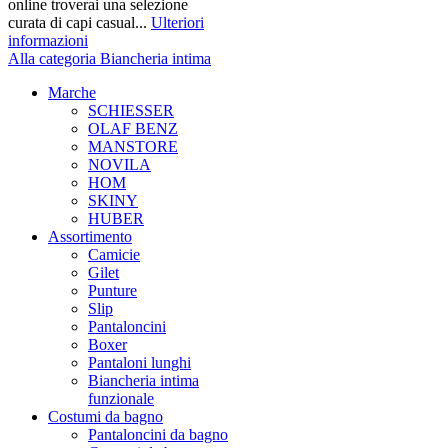
online troverai una selezione
curata di capi casual...
Ulteriori
informazioni
Alla categoria Biancheria intima
Marche
SCHIESSER
OLAF BENZ
MANSTORE
NOVILA
HOM
SKINY
HUBER
Assortimento
Camicie
Gilet
Punture
Slip
Pantaloncini
Boxer
Pantaloni lunghi
Biancheria intima
funzionale
Costumi da bagno
Pantaloncini da bagno