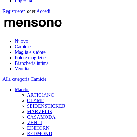
Impronta
Registrieren
oder
Accedi
Nuovo
Camicie
Maglia e sudore
Polo e magliette
Biancheria intima
Vendita
Alla categoria Camicie
Marche
ARTIGIANO
OLYMP
SEIDENSTICKER
MARVELIS
CASAMODA
VENTI
EINHORN
REDMOND