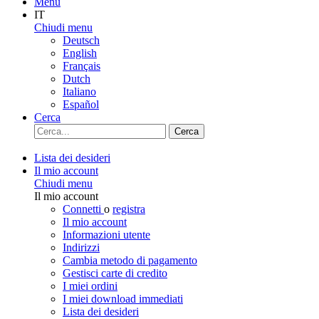
Menu
IT
Chiudi menu
Deutsch
English
Français
Dutch
Italiano
Español
Cerca
Cerca
Lista dei desideri
Il mio account
Chiudi menu
Il mio account
Connetti
o
registra
Il mio account
Informazioni utente
Indirizzi
Cambia metodo di pagamento
Gestisci carte di credito
I miei ordini
I miei download immediati
Lista dei desideri