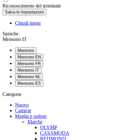
Riconoscimento del terminale
Chiudi menu
Sprache
Mensono IT
Mensono
Mensono EN
Mensono FR
Mensono IT
Mensono NL
Mensono ES
Categorie
Nuovo
Camicie
Maglia e sudore
Marche
OLYMP
CASAMODA
REDMOND