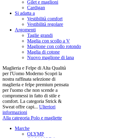
Gilet e maglioni
Cardigan
Si adatta a
Vestibilità comfort
Vestibilità regolare
Argomenti
Taglie grandi
Maglia con scollo a V
Maglione con collo rotondo
Maglia di cotone
Nuovo maglione di lana
Maglieria e Felpe di Alta Qualità
per l'Uomo Moderno Scopri la
nostra raffinata selezione di
maglieria e felpe premium pensata
per l'uomo che non scende a
compromessi in fatto di stile e
comfort. La categoria Strick &
Sweat offre capi...
Ulteriori
informazioni
Alla categoria Polo e magliette
Marche
OLYMP