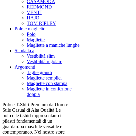
CASAMODA
REDMOND
VENTI
HAJO
TOM RIPLEY
Polo e magliette
Polo
Magliette
Magliette a maniche lunghe
Si adatta a
Vestibilità slim
Vestibilità regolare
Argomenti
Taglie grandi
Magliette semplici
Magliette con stampa
Magliette in confezione
doppia
Polo e T-Shirt Premium da Uomo:
Stile Casual di Alta Qualità Le
polo e le t-shirt rappresentano i
pilastri fondamentali di un
guardaroba maschile versatile e
contemporaneo. Nel nostro store