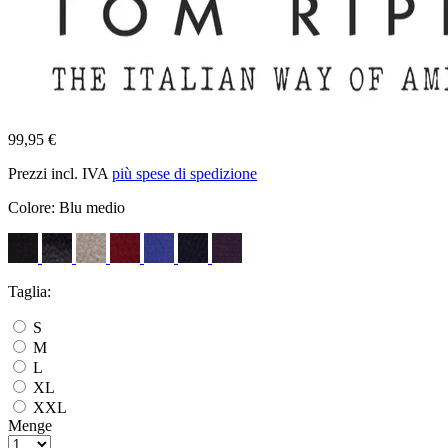
99,95 €
Prezzi incl. IVA
più spese di spedizione
Colore:
Blu medio
Taglia:
S
M
L
XL
XXL
Menge