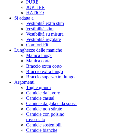
PURE
JUPITER
HATICO
Si adatta a
Vestibilità extra slim
Vestibilità slim
Vestibilità su misura
Vestibilità regolare
Comfort Fit
Lunghezze delle maniche
Manica lunga
Manica corta
Braccio extra corto
Braccio extra lungo
Braccio super-extra lungo
Argomenti
Taglie grandi
Camicie da lavoro
Camicie casual
Camicie da gala e da sposa
Camicie non stirate
Camicie con polsino
rovesciato
Camicie sostenibili
Camicie bianche