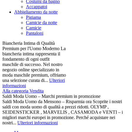
Costumi da bagno
Accappatoi
Abbigliamento da notte
Pigiama
Camicie da notte
Camicie
Pantaloni
Biancheria Intima di Qualità
Premium per l'Uomo Moderno La
biancheria intima rappresenta il
fondamento di ogni outfit
maschile di successo. Nel nostro
negozio online specializzato in
moda maschile premium, offriamo
una selezione curata di...
Ulteriori
informazioni
Alla categoria Vendita
Saldi Moda Uomo – Marchi premium in promozione
Saldi Moda Uomo da Mensono – Risparmia ora Scoprite i nostri
saldi con moda uomo di qualità a prezzi ridotti. OLYMP ,
SEIDENSTICKER , MARVELIS , CASAMODA e VENTI – i
migliori marchi europei in promozione. Perché acquistare nei
nostri...
Ulteriori informazioni