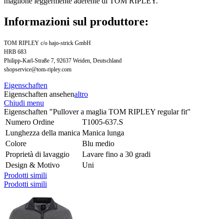
maglione leggermente aderente di TOM RIPLEY.
Informazioni sul produttore:
TOM RIPLEY c/o hajo-strick GmbH
HRB 683
Philipp-Karl-Straße 7, 92637 Weiden, Deutschland
shopservice@tom-ripley.com
Eigenschaften
Eigenschaften ansehen
altro
Chiudi menu
Eigenschaften "Pullover a maglia TOM RIPLEY regular fit"
Numero Ordine
T1005-637.S
Lunghezza della manica
Manica lunga
Colore
Blu medio
Proprietà di lavaggio
Lavare fino a 30 gradi
Design & Motivo
Uni
Prodotti simili
Prodotti simili