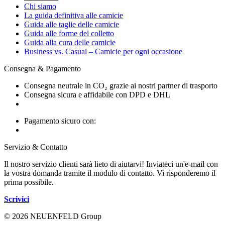
Chi siamo
La guida definitiva alle camicie
Guida alle taglie delle camicie
Guida alle forme del colletto
Guida alla cura delle camicie
Business vs. Casual – Camicie per ogni occasione
Consegna & Pagamento
Consegna neutrale in CO₂ grazie ai nostri partner di trasporto
Consegna sicura e affidabile con DPD e DHL
Pagamento sicuro con:
Servizio & Contatto
Il nostro servizio clienti sarà lieto di aiutarvi! Inviateci un'e-mail con
la vostra domanda tramite il modulo di contatto. Vi risponderemo il
prima possibile.
Scrivici
© 2026 NEUENFELD Group