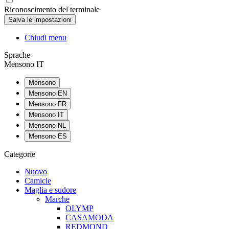
Riconoscimento del terminale
Chiudi menu
Sprache
Mensono IT
Mensono
Mensono EN
Mensono FR
Mensono IT
Mensono NL
Mensono ES
Categorie
Nuovo
Camicie
Maglia e sudore
Marche
OLYMP
CASAMODA
REDMOND