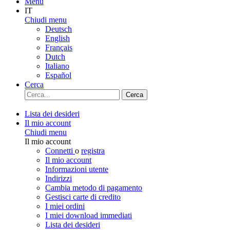
Menu
IT
Chiudi menu
Deutsch
English
Français
Dutch
Italiano
Español
Cerca
Cerca
Lista dei desideri
Il mio account
Chiudi menu
Il mio account
Connetti
o
registra
Il mio account
Informazioni utente
Indirizzi
Cambia metodo di pagamento
Gestisci carte di credito
I miei ordini
I miei download immediati
Lista dei desideri