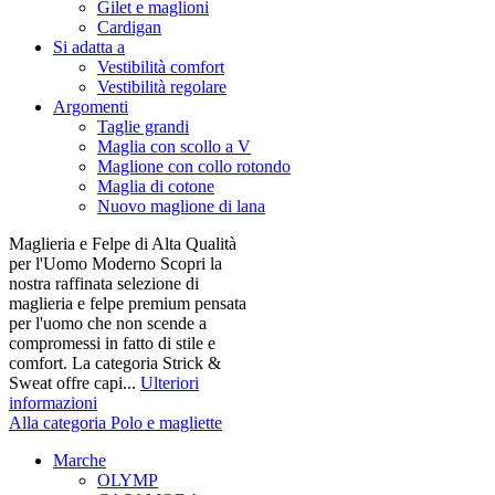
Gilet e maglioni
Cardigan
Si adatta a
Vestibilità comfort
Vestibilità regolare
Argomenti
Taglie grandi
Maglia con scollo a V
Maglione con collo rotondo
Maglia di cotone
Nuovo maglione di lana
Maglieria e Felpe di Alta Qualità
per l'Uomo Moderno Scopri la
nostra raffinata selezione di
maglieria e felpe premium pensata
per l'uomo che non scende a
compromessi in fatto di stile e
comfort. La categoria Strick &
Sweat offre capi...
Ulteriori
informazioni
Alla categoria Polo e magliette
Marche
OLYMP