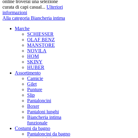
online troverai una selezione
curata di capi casual...
Ulteriori
informazioni
Alla categoria Biancheria intima
Marche
SCHIESSER
OLAF BENZ
MANSTORE
NOVILA
HOM
SKINY
HUBER
Assortimento
Camicie
Gilet
Punture
Slip
Pantaloncini
Boxer
Pantaloni lunghi
Biancheria intima
funzionale
Costumi da bagno
Pantaloncini da bagno