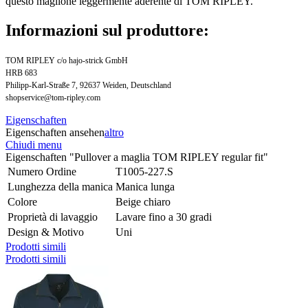
questo maglione leggermente aderente di TOM RIPLEY.
Informazioni sul produttore:
TOM RIPLEY c/o hajo-strick GmbH
HRB 683
Philipp-Karl-Straße 7, 92637 Weiden, Deutschland
shopservice@tom-ripley.com
Eigenschaften
Eigenschaften ansehen
altro
Chiudi menu
Eigenschaften "Pullover a maglia TOM RIPLEY regular fit"
Numero Ordine
T1005-227.S
Lunghezza della manica
Manica lunga
Colore
Beige chiaro
Proprietà di lavaggio
Lavare fino a 30 gradi
Design & Motivo
Uni
Prodotti simili
Prodotti simili