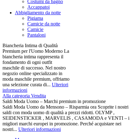
Costumi da bagno
Accappatoi
Abbigliamento da notte
Pigiama
Camicie da notte
Camicie
Pantaloni
Biancheria Intima di Qualità
Premium per l'Uomo Moderno La
biancheria intima rappresenta il
fondamento di ogni outfit
maschile di successo. Nel nostro
negozio online specializzato in
moda maschile premium, offriamo
una selezione curata di...
Ulteriori
informazioni
Alla categoria Vendita
Saldi Moda Uomo – Marchi premium in promozione
Saldi Moda Uomo da Mensono – Risparmia ora Scoprite i nostri
saldi con moda uomo di qualità a prezzi ridotti. OLYMP ,
SEIDENSTICKER , MARVELIS , CASAMODA e VENTI – i
migliori marchi europei in promozione. Perché acquistare nei
nostri...
Ulteriori informazioni