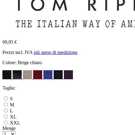
99,95 €
Prezzi incl. IVA
più spese di spedizione
Colore:
Beige chiaro
Taglia:
S
M
L
XL
XXL
Menge