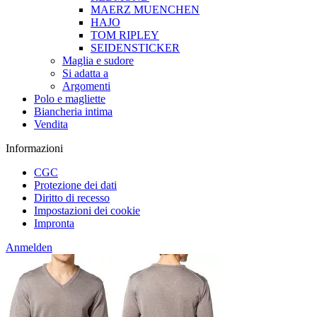
MAERZ MUENCHEN
HAJO
TOM RIPLEY
SEIDENSTICKER
Maglia e sudore
Si adatta a
Argomenti
Polo e magliette
Biancheria intima
Vendita
Informazioni
CGC
Protezione dei dati
Diritto di recesso
Impostazioni dei cookie
Impronta
Anmelden