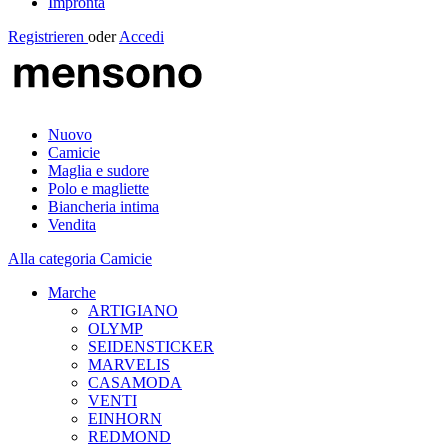
Impronta
Registrieren
oder
Accedi
Nuovo
Camicie
Maglia e sudore
Polo e magliette
Biancheria intima
Vendita
Alla categoria Camicie
Marche
ARTIGIANO
OLYMP
SEIDENSTICKER
MARVELIS
CASAMODA
VENTI
EINHORN
REDMOND