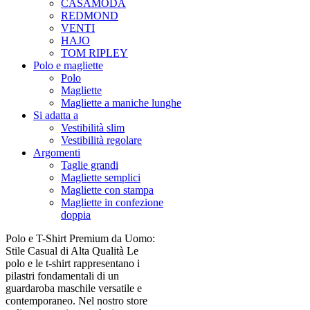
CASAMODA
REDMOND
VENTI
HAJO
TOM RIPLEY
Polo e magliette
Polo
Magliette
Magliette a maniche lunghe
Si adatta a
Vestibilità slim
Vestibilità regolare
Argomenti
Taglie grandi
Magliette semplici
Magliette con stampa
Magliette in confezione
doppia
Polo e T-Shirt Premium da Uomo:
Stile Casual di Alta Qualità Le
polo e le t-shirt rappresentano i
pilastri fondamentali di un
guardaroba maschile versatile e
contemporaneo. Nel nostro store