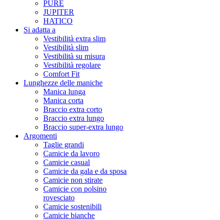
PURE
JUPITER
HATICO
Si adatta a
Vestibilità extra slim
Vestibilità slim
Vestibilità su misura
Vestibilità regolare
Comfort Fit
Lunghezze delle maniche
Manica lunga
Manica corta
Braccio extra corto
Braccio extra lungo
Braccio super-extra lungo
Argomenti
Taglie grandi
Camicie da lavoro
Camicie casual
Camicie da gala e da sposa
Camicie non stirate
Camicie con polsino
rovesciato
Camicie sostenibili
Camicie bianche