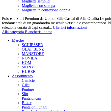
Magliette semplici
Magliette con stampa
Magliette in confezione doppia
Polo e T-Shirt Premium da Uomo: Stile Casual di Alta Qualità Le polo e 
fondamentali di un guardaroba maschile versatile e contemporaneo. Nel
selezione curata di capi casual...
Ulteriori informazioni
Alla categoria Biancheria intima
Marche
SCHIESSER
OLAF BENZ
MANSTORE
NOVILA
HOM
SKINY
HUBER
Assortimento
Camicie
Gilet
Punture
Slip
Pantaloncini
Boxer
Pantaloni lunghi