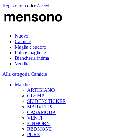
Registrieren
oder
Accedi
Nuovo
Camicie
Maglia e sudore
Polo e magliette
Biancheria intima
Vendita
Alla categoria Camicie
Marche
ARTIGIANO
OLYMP
SEIDENSTICKER
MARVELIS
CASAMODA
VENTI
EINHORN
REDMOND
PURE