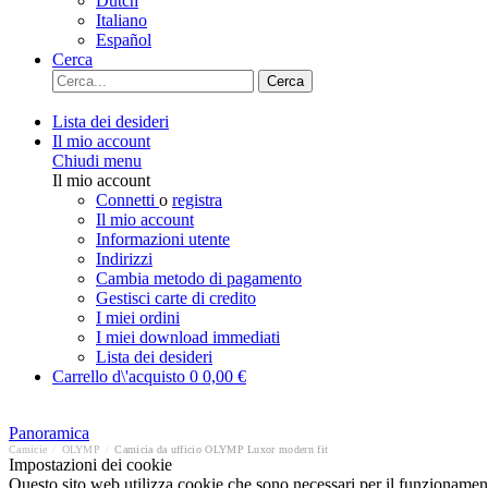
Dutch
Italiano
Español
Cerca
Cerca
Lista dei desideri
Il mio account
Chiudi menu
Il mio account
Connetti
o
registra
Il mio account
Informazioni utente
Indirizzi
Cambia metodo di pagamento
Gestisci carte di credito
I miei ordini
I miei download immediati
Lista dei desideri
Carrello d\'acquisto
0
0,00 €
Panoramica
Camicie
/
OLYMP
/
Camicia da ufficio OLYMP Luxor modern fit
Impostazioni dei cookie
Questo sito web utilizza cookie che sono necessari per il funzionament