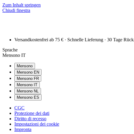
Zum Inhalt springen
Chiudi finestra
Versandkostenfrei ab 75 € · Schnelle Lieferung · 30 Tage Rüc
Sprache
Mensono IT
Mensono
Mensono EN
Mensono FR
Mensono IT
Mensono NL
Mensono ES
CGC
Protezione dei dati
Diritto di recesso
Impostazioni dei cookie
Impronta