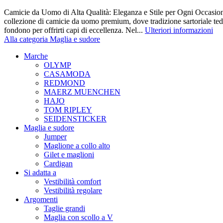
Camicie da Uomo di Alta Qualità: Eleganza e Stile per Ogni Occasione
collezione di camicie da uomo premium, dove tradizione sartoriale te
fondono per offrirti capi di eccellenza. Nel...
Ulteriori informazioni
Alla categoria Maglia e sudore
Marche
OLYMP
CASAMODA
REDMOND
MAERZ MUENCHEN
HAJO
TOM RIPLEY
SEIDENSTICKER
Maglia e sudore
Jumper
Maglione a collo alto
Gilet e maglioni
Cardigan
Si adatta a
Vestibilità comfort
Vestibilità regolare
Argomenti
Taglie grandi
Maglia con scollo a V