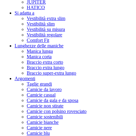
JUPITER
HATICO
Si adatta a
Vestibilità extra slim
Vestibilità slim
Vestibilità su misura
Vestibilità regolare
Comfort Fit
Lunghezze delle maniche
Manica lunga
Manica corta
Braccio extra corto
Braccio extra lungo
Braccio super-extra lungo
Argomenti
Taglie grandi
Camicie da lavoro
Camicie casual
Camicie da gala e da sposa
Camicie non stirate
Camicie con polsino rovesciato
Camicie sostenibili
Camicie bianche
Camicie nere
Camicie blu