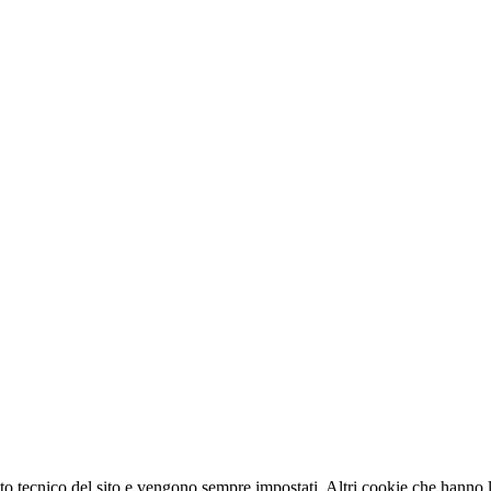
o tecnico del sito e vengono sempre impostati. Altri cookie che hanno lo