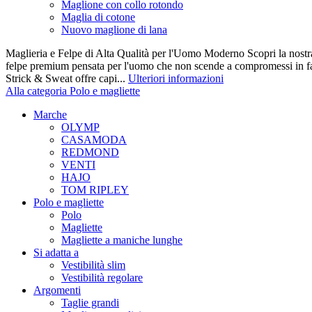
Maglione con collo rotondo
Maglia di cotone
Nuovo maglione di lana
Maglieria e Felpe di Alta Qualità per l'Uomo Moderno Scopri la nostra 
felpe premium pensata per l'uomo che non scende a compromessi in fatt
Strick & Sweat offre capi...
Ulteriori informazioni
Alla categoria Polo e magliette
Marche
OLYMP
CASAMODA
REDMOND
VENTI
HAJO
TOM RIPLEY
Polo e magliette
Polo
Magliette
Magliette a maniche lunghe
Si adatta a
Vestibilità slim
Vestibilità regolare
Argomenti
Taglie grandi