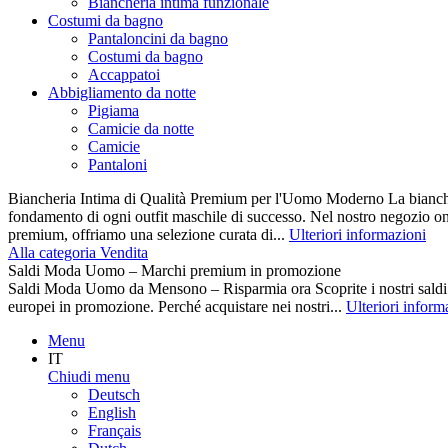
Biancheria intima funzionale
Costumi da bagno
Pantaloncini da bagno
Costumi da bagno
Accappatoi
Abbigliamento da notte
Pigiama
Camicie da notte
Camicie
Pantaloni
Biancheria Intima di Qualità Premium per l'Uomo Moderno La biancher
fondamento di ogni outfit maschile di successo. Nel nostro negozio on
premium, offriamo una selezione curata di...
Ulteriori informazioni
Alla categoria Vendita
Saldi Moda Uomo – Marchi premium in promozione
Saldi Moda Uomo da Mensono – Risparmia ora Scoprite i nostri s
europei in promozione. Perché acquistare nei nostri...
Ulteriori inform
Menu
IT
Chiudi menu
Deutsch
English
Français