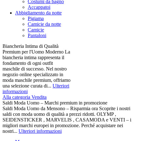
Costumi da bagno
Accappatoi
Abbigliamento da notte
Pigiama
Camicie da notte
Camicie
Pantaloni
Biancheria Intima di Qualità
Premium per l'Uomo Moderno La
biancheria intima rappresenta il
fondamento di ogni outfit
maschile di successo. Nel nostro
negozio online specializzato in
moda maschile premium, offriamo
una selezione curata di...
Ulteriori
informazioni
Alla categoria Vendita
Saldi Moda Uomo – Marchi premium in promozione
Saldi Moda Uomo da Mensono – Risparmia ora Scoprite i nostri
saldi con moda uomo di qualità a prezzi ridotti. OLYMP ,
SEIDENSTICKER , MARVELIS , CASAMODA e VENTI – i
migliori marchi europei in promozione. Perché acquistare nei
nostri...
Ulteriori informazioni