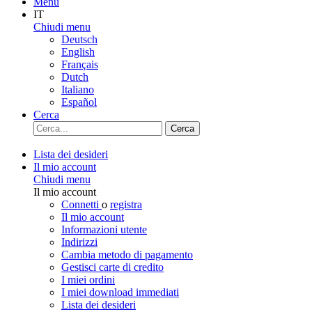
Menu
IT
Chiudi menu
Deutsch
English
Français
Dutch
Italiano
Español
Cerca
Cerca
Lista dei desideri
Il mio account
Chiudi menu
Il mio account
Connetti
o
registra
Il mio account
Informazioni utente
Indirizzi
Cambia metodo di pagamento
Gestisci carte di credito
I miei ordini
I miei download immediati
Lista dei desideri