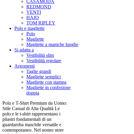
CASAMODA
REDMOND
VENTI
HAJO
TOM RIPLEY
Polo e magliette
Polo
Magliette
Magliette a maniche lunghe
Si adatta a
Vestibilità slim
Vestibilità regolare
Argomenti
Taglie grandi
Magliette semplici
Magliette con stampa
Magliette in confezione
doppia
Polo e T-Shirt Premium da Uomo:
Stile Casual di Alta Qualità Le
polo e le t-shirt rappresentano i
pilastri fondamentali di un
guardaroba maschile versatile e
contemporaneo. Nel nostro store