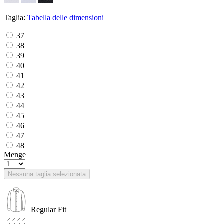
Taglia:
Tabella delle dimensioni
37
38
39
40
41
42
43
44
45
46
47
48
Menge
Nessuna taglia selezionata
Regular Fit