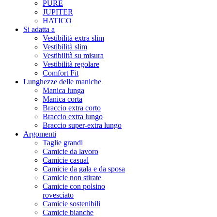
PURE
JUPITER
HATICO
Si adatta a
Vestibilità extra slim
Vestibilità slim
Vestibilità su misura
Vestibilità regolare
Comfort Fit
Lunghezze delle maniche
Manica lunga
Manica corta
Braccio extra corto
Braccio extra lungo
Braccio super-extra lungo
Argomenti
Taglie grandi
Camicie da lavoro
Camicie casual
Camicie da gala e da sposa
Camicie non stirate
Camicie con polsino
rovesciato
Camicie sostenibili
Camicie bianche