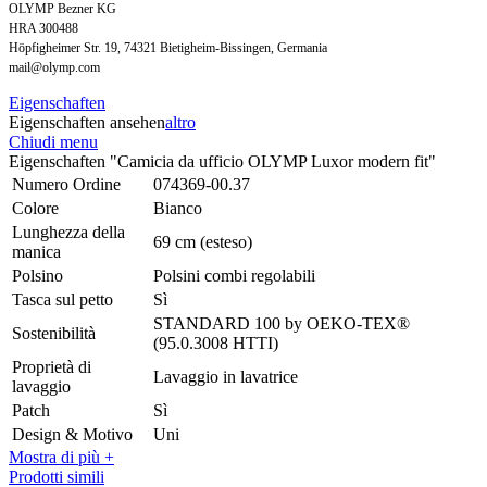
OLYMP Bezner KG
HRA 300488
Höpfigheimer Str. 19, 74321 Bietigheim-Bissingen, Germania
mail@olymp.com
Eigenschaften
Eigenschaften ansehen
altro
Chiudi menu
Eigenschaften "Camicia da ufficio OLYMP Luxor modern fit"
Numero Ordine
074369-00.37
Colore
Bianco
Lunghezza della
69 cm (esteso)
manica
Polsino
Polsini combi regolabili
Tasca sul petto
Sì
STANDARD 100 by OEKO-TEX®
Sostenibilità
(95.0.3008 HTTI)
Proprietà di
Lavaggio in lavatrice
lavaggio
Patch
Sì
Design & Motivo
Uni
Mostra di più +
Prodotti simili