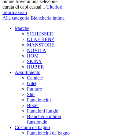
online troverai una selezione
curata di capi casual...
Ulteriori
informazioni
Alla categoria Biancheria intima
Marche
SCHIESSER
OLAF BENZ
MANSTORE
NOVILA
HOM
SKINY
HUBER
Assortimento
Camicie
Gilet
Punture
Slip
Pantaloncini
Boxer
Pantaloni lunghi
Biancheria intima
funzionale
Costumi da bagno
Pantaloncini da bagno