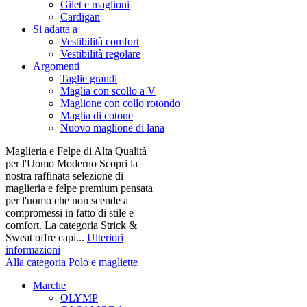
Gilet e maglioni
Cardigan
Si adatta a
Vestibilità comfort
Vestibilità regolare
Argomenti
Taglie grandi
Maglia con scollo a V
Maglione con collo rotondo
Maglia di cotone
Nuovo maglione di lana
Maglieria e Felpe di Alta Qualità
per l'Uomo Moderno Scopri la
nostra raffinata selezione di
maglieria e felpe premium pensata
per l'uomo che non scende a
compromessi in fatto di stile e
comfort. La categoria Strick &
Sweat offre capi...
Ulteriori
informazioni
Alla categoria Polo e magliette
Marche
OLYMP