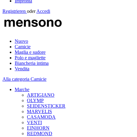
Impronta
Registrieren
oder
Accedi
Nuovo
Camicie
Maglia e sudore
Polo e magliette
Biancheria intima
Vendita
Alla categoria Camicie
Marche
ARTIGIANO
OLYMP
SEIDENSTICKER
MARVELIS
CASAMODA
VENTI
EINHORN
REDMOND