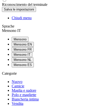
Riconoscimento del terminale
Chiudi menu
Sprache
Mensono IT
Mensono
Mensono EN
Mensono FR
Mensono IT
Mensono NL
Mensono ES
Categorie
Nuovo
Camicie
Maglia e sudore
Polo e magliette
Biancheria intima
Vendita