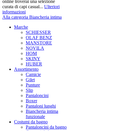
online troverai una selezione
curata di capi casual...
Ulteriori
informazioni
Alla categoria Biancheria intima
Marche
SCHIESSER
OLAF BENZ
MANSTORE
NOVILA
HOM
SKINY
HUBER
Assortimento
Camicie
Gilet
Punture
Slip
Pantaloncini
Boxer
Pantaloni lunghi
Biancheria intima
funzionale
Costumi da bagno
Pantaloncini da bagno