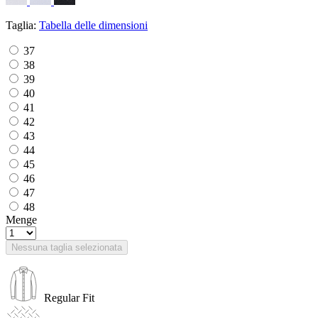
Taglia:
Tabella delle dimensioni
37
38
39
40
41
42
43
44
45
46
47
48
Menge
Nessuna taglia selezionata
Regular Fit