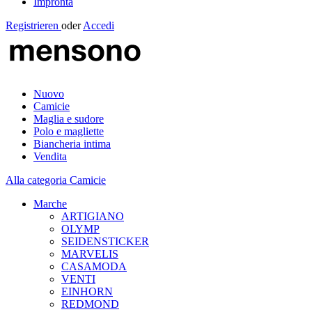
Impronta
Registrieren
oder
Accedi
Nuovo
Camicie
Maglia e sudore
Polo e magliette
Biancheria intima
Vendita
Alla categoria Camicie
Marche
ARTIGIANO
OLYMP
SEIDENSTICKER
MARVELIS
CASAMODA
VENTI
EINHORN
REDMOND