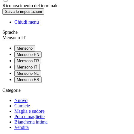
Riconoscimento del terminale
Chiudi menu
Sprache
Mensono IT
Mensono
Mensono EN
Mensono FR
Mensono IT
Mensono NL
Mensono ES
Categorie
Nuovo
Camicie
Maglia e sudore
Polo e magliette
Biancheria intima
Vendita