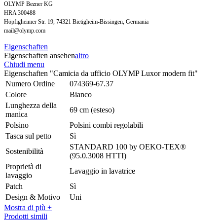
OLYMP Bezner KG
HRA 300488
Höpfigheimer Str. 19, 74321 Bietigheim-Bissingen, Germania
mail@olymp.com
Eigenschaften
Eigenschaften ansehen
altro
Chiudi menu
Eigenschaften "Camicia da ufficio OLYMP Luxor modern fit"
Numero Ordine
074369-67.37
Colore
Bianco
Lunghezza della
69 cm (esteso)
manica
Polsino
Polsini combi regolabili
Tasca sul petto
Sì
STANDARD 100 by OEKO-TEX®
Sostenibilità
(95.0.3008 HTTI)
Proprietà di
Lavaggio in lavatrice
lavaggio
Patch
Sì
Design & Motivo
Uni
Mostra di più +
Prodotti simili