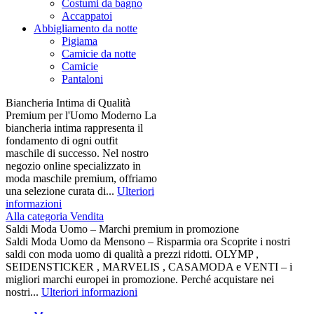
Costumi da bagno
Accappatoi
Abbigliamento da notte
Pigiama
Camicie da notte
Camicie
Pantaloni
Biancheria Intima di Qualità
Premium per l'Uomo Moderno La
biancheria intima rappresenta il
fondamento di ogni outfit
maschile di successo. Nel nostro
negozio online specializzato in
moda maschile premium, offriamo
una selezione curata di...
Ulteriori
informazioni
Alla categoria Vendita
Saldi Moda Uomo – Marchi premium in promozione
Saldi Moda Uomo da Mensono – Risparmia ora Scoprite i nostri
saldi con moda uomo di qualità a prezzi ridotti. OLYMP ,
SEIDENSTICKER , MARVELIS , CASAMODA e VENTI – i
migliori marchi europei in promozione. Perché acquistare nei
nostri...
Ulteriori informazioni