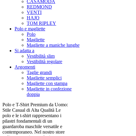
CASAMODA
REDMOND
VENTI
HAJO
TOM RIPLEY
Polo e magliette
Polo
Magliette
Magliette a maniche lunghe
Si adatta a
Vestibilità slim
Vestibilità regolare
Argomenti
Taglie grandi
Magliette semplici
Magliette con stampa
Magliette in confezione
doppia
Polo e T-Shirt Premium da Uomo:
Stile Casual di Alta Qualità Le
polo e le t-shirt rappresentano i
pilastri fondamentali di un
guardaroba maschile versatile e
contemporaneo. Nel nostro store