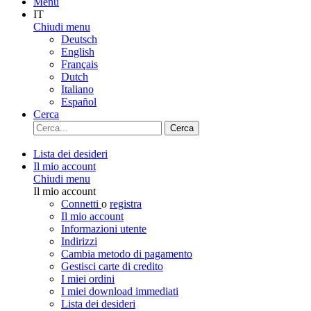
Menu
IT
Chiudi menu
Deutsch
English
Français
Dutch
Italiano
Español
Cerca
Cerca
Lista dei desideri
Il mio account
Chiudi menu
Il mio account
Connetti
o
registra
Il mio account
Informazioni utente
Indirizzi
Cambia metodo di pagamento
Gestisci carte di credito
I miei ordini
I miei download immediati
Lista dei desideri