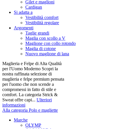
Gilet e maglioni
Cardigan
Si adatta a
Vestibilità comfort
Vestibilità regolare
Argomenti
Taglie grandi
Maglia con scollo a V
Maglione con collo rotondo
Maglia di cotone
Nuovo maglione di lana
Maglieria e Felpe di Alta Qualità
per l'Uomo Moderno Scopri la
nostra raffinata selezione di
maglieria e felpe premium pensata
per l'uomo che non scende a
compromessi in fatto di stile e
comfort. La categoria Strick &
Sweat offre capi...
Ulteriori
informazioni
Alla categoria Polo e magliette
Marche
OLYMP