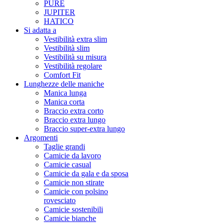
PURE
JUPITER
HATICO
Si adatta a
Vestibilità extra slim
Vestibilità slim
Vestibilità su misura
Vestibilità regolare
Comfort Fit
Lunghezze delle maniche
Manica lunga
Manica corta
Braccio extra corto
Braccio extra lungo
Braccio super-extra lungo
Argomenti
Taglie grandi
Camicie da lavoro
Camicie casual
Camicie da gala e da sposa
Camicie non stirate
Camicie con polsino
rovesciato
Camicie sostenibili
Camicie bianche