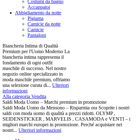
Costumi da bagno
Accappatoi
Abbigliamento da notte
Pigiama
Camicie da notte
Camicie
Pantaloni
Biancheria Intima di Qualità
Premium per l'Uomo Moderno La
biancheria intima rappresenta il
fondamento di ogni outfit
maschile di successo. Nel nostro
negozio online specializzato in
moda maschile premium, offriamo
una selezione curata di...
Ulteriori
informazioni
Alla categoria Vendita
Saldi Moda Uomo – Marchi premium in promozione
Saldi Moda Uomo da Mensono – Risparmia ora Scoprite i nostri
saldi con moda uomo di qualità a prezzi ridotti. OLYMP ,
SEIDENSTICKER , MARVELIS , CASAMODA e VENTI – i
migliori marchi europei in promozione. Perché acquistare nei
nostri...
Ulteriori informazioni