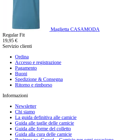
Maglietta CASAMODA
Regular Fit
19,95 €
Servizio clienti
Ordina
Accesso e registrazione
Pagamento
Buoni
Spedizione & Consegna
Ritorno e rimborso
Informazioni
Newsletter
Chi siamo
La guida definitiva alle camicie
Guida alle taglie delle camicie
Guida alle forme del colletto
Guida alla cura delle camicie
Business vs. Casual – Camicie per ogni occasione