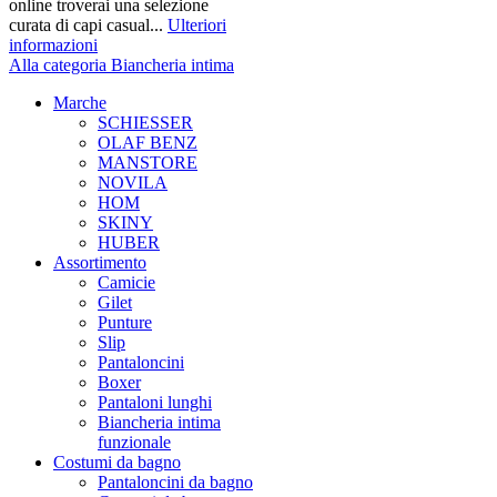
online troverai una selezione
curata di capi casual...
Ulteriori
informazioni
Alla categoria Biancheria intima
Marche
SCHIESSER
OLAF BENZ
MANSTORE
NOVILA
HOM
SKINY
HUBER
Assortimento
Camicie
Gilet
Punture
Slip
Pantaloncini
Boxer
Pantaloni lunghi
Biancheria intima
funzionale
Costumi da bagno
Pantaloncini da bagno