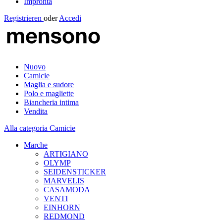
Impronta
Registrieren
oder
Accedi
Nuovo
Camicie
Maglia e sudore
Polo e magliette
Biancheria intima
Vendita
Alla categoria Camicie
Marche
ARTIGIANO
OLYMP
SEIDENSTICKER
MARVELIS
CASAMODA
VENTI
EINHORN
REDMOND