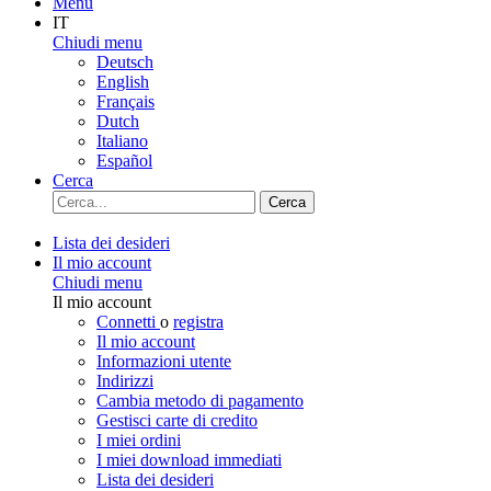
Menu
IT
Chiudi menu
Deutsch
English
Français
Dutch
Italiano
Español
Cerca
Cerca
Lista dei desideri
Il mio account
Chiudi menu
Il mio account
Connetti
o
registra
Il mio account
Informazioni utente
Indirizzi
Cambia metodo di pagamento
Gestisci carte di credito
I miei ordini
I miei download immediati
Lista dei desideri