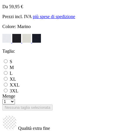
Da 59,95 €
Prezzi incl. IVA
più spese di spedizione
Colore:
Marino
Taglia:
S
M
L
XL
XXL
3XL
Menge
Nessuna taglia selezionata
Qualità extra fine