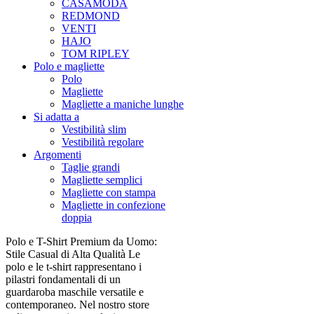
CASAMODA
REDMOND
VENTI
HAJO
TOM RIPLEY
Polo e magliette
Polo
Magliette
Magliette a maniche lunghe
Si adatta a
Vestibilità slim
Vestibilità regolare
Argomenti
Taglie grandi
Magliette semplici
Magliette con stampa
Magliette in confezione
doppia
Polo e T-Shirt Premium da Uomo:
Stile Casual di Alta Qualità Le
polo e le t-shirt rappresentano i
pilastri fondamentali di un
guardaroba maschile versatile e
contemporaneo. Nel nostro store