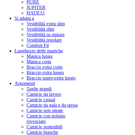
PURE
JUPITER
HATICO
Si adatta a
Vestibilità extra slim
Vestibilità slim
Vestibilità su misura
Vestibilità regolare
Comfort Fit
Lunghezze delle maniche
Manica lunga
Manica corta
Braccio extra corto
Braccio extra lungo
Braccio super-extra lungo
Argomenti
Taglie grandi
Camicie da lavoro
Camicie casual
Camicie da gala e da sposa
Camicie non stirate
Camicie con polsino
rovesciato
Camicie sostenibili
Camicie bianche