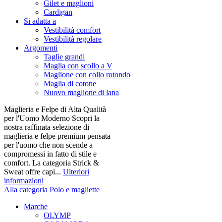
Gilet e maglioni
Cardigan
Si adatta a
Vestibilità comfort
Vestibilità regolare
Argomenti
Taglie grandi
Maglia con scollo a V
Maglione con collo rotondo
Maglia di cotone
Nuovo maglione di lana
Maglieria e Felpe di Alta Qualità
per l'Uomo Moderno Scopri la
nostra raffinata selezione di
maglieria e felpe premium pensata
per l'uomo che non scende a
compromessi in fatto di stile e
comfort. La categoria Strick &
Sweat offre capi...
Ulteriori
informazioni
Alla categoria Polo e magliette
Marche
OLYMP