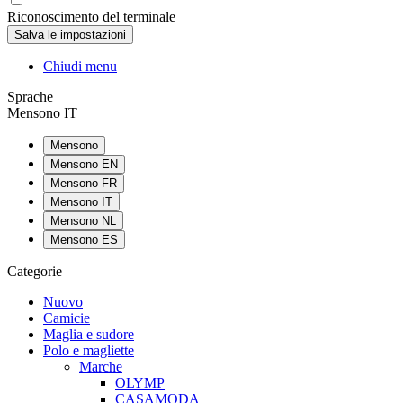
Riconoscimento del terminale
Chiudi menu
Sprache
Mensono IT
Mensono
Mensono EN
Mensono FR
Mensono IT
Mensono NL
Mensono ES
Categorie
Nuovo
Camicie
Maglia e sudore
Polo e magliette
Marche
OLYMP
CASAMODA