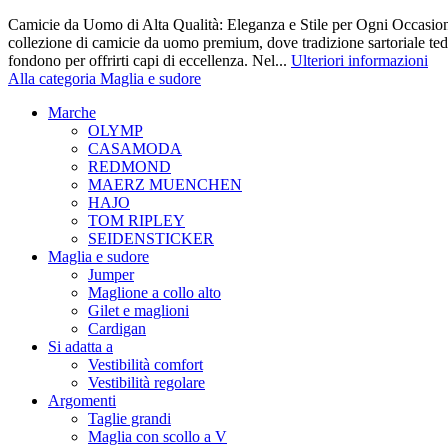
Camicie da Uomo di Alta Qualità: Eleganza e Stile per Ogni Occasione
collezione di camicie da uomo premium, dove tradizione sartoriale te
fondono per offrirti capi di eccellenza. Nel...
Ulteriori informazioni
Alla categoria Maglia e sudore
Marche
OLYMP
CASAMODA
REDMOND
MAERZ MUENCHEN
HAJO
TOM RIPLEY
SEIDENSTICKER
Maglia e sudore
Jumper
Maglione a collo alto
Gilet e maglioni
Cardigan
Si adatta a
Vestibilità comfort
Vestibilità regolare
Argomenti
Taglie grandi
Maglia con scollo a V