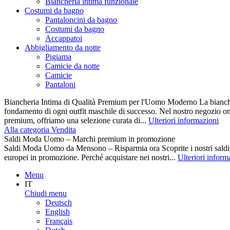
Biancheria intima funzionale
Costumi da bagno
Pantaloncini da bagno
Costumi da bagno
Accappatoi
Abbigliamento da notte
Pigiama
Camicie da notte
Camicie
Pantaloni
Biancheria Intima di Qualità Premium per l'Uomo Moderno La biancher
fondamento di ogni outfit maschile di successo. Nel nostro negozio on
premium, offriamo una selezione curata di...
Ulteriori informazioni
Alla categoria Vendita
Saldi Moda Uomo – Marchi premium in promozione
Saldi Moda Uomo da Mensono – Risparmia ora Scoprite i nostri s
europei in promozione. Perché acquistare nei nostri...
Ulteriori inform
Menu
IT
Chiudi menu
Deutsch
English
Français