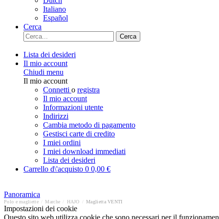
Dutch
Italiano
Español
Cerca
Cerca
Lista dei desideri
Il mio account
Chiudi menu
Il mio account
Connetti
o
registra
Il mio account
Informazioni utente
Indirizzi
Cambia metodo di pagamento
Gestisci carte di credito
I miei ordini
I miei download immediati
Lista dei desideri
Carrello d\'acquisto
0
0,00 €
Panoramica
Polo e magliette
/
Marche
/
HAJO
/
Maglietta VENTI
Impostazioni dei cookie
Questo sito web utilizza cookie che sono necessari per il funzionament