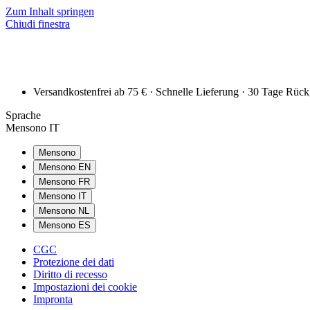
Zum Inhalt springen
Chiudi finestra
Versandkostenfrei ab 75 € · Schnelle Lieferung · 30 Tage Rüc
Sprache
Mensono IT
Mensono
Mensono EN
Mensono FR
Mensono IT
Mensono NL
Mensono ES
CGC
Protezione dei dati
Diritto di recesso
Impostazioni dei cookie
Impronta