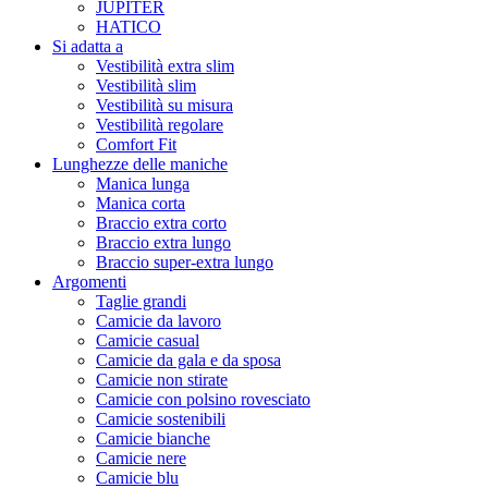
JUPITER
HATICO
Si adatta a
Vestibilità extra slim
Vestibilità slim
Vestibilità su misura
Vestibilità regolare
Comfort Fit
Lunghezze delle maniche
Manica lunga
Manica corta
Braccio extra corto
Braccio extra lungo
Braccio super-extra lungo
Argomenti
Taglie grandi
Camicie da lavoro
Camicie casual
Camicie da gala e da sposa
Camicie non stirate
Camicie con polsino rovesciato
Camicie sostenibili
Camicie bianche
Camicie nere
Camicie blu