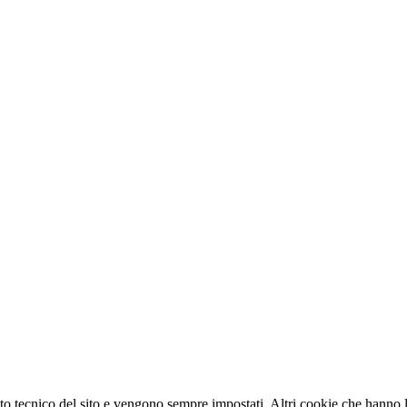
o tecnico del sito e vengono sempre impostati. Altri cookie che hanno lo