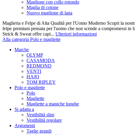
Maglione con collo rotondo
Maglia di cotone
Nuovo maglione di lana
Maglieria e Felpe di Alta Qualità per l'Uomo Moderno Scopri la nostra 
felpe premium pensata per l'uomo che non scende a compromessi in fatt
Strick & Sweat offre capi...
Ulteriori informazioni
Alla categoria Polo e magliette
Marche
OLYMP
CASAMODA
REDMOND
VENTI
HAJO
TOM RIPLEY
Polo e magliette
Polo
Magliette
Magliette a maniche lunghe
Si adatta a
Vestibilità slim
Vestibilità regolare
Argomenti
Taglie grandi