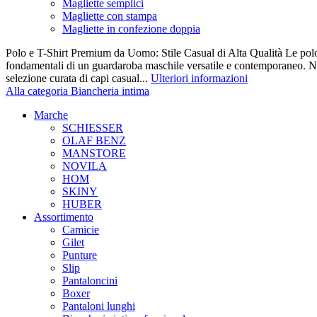
Magliette semplici
Magliette con stampa
Magliette in confezione doppia
Polo e T-Shirt Premium da Uomo: Stile Casual di Alta Qualità Le polo e 
fondamentali di un guardaroba maschile versatile e contemporaneo. Nel
selezione curata di capi casual...
Ulteriori informazioni
Alla categoria Biancheria intima
Marche
SCHIESSER
OLAF BENZ
MANSTORE
NOVILA
HOM
SKINY
HUBER
Assortimento
Camicie
Gilet
Punture
Slip
Pantaloncini
Boxer
Pantaloni lunghi