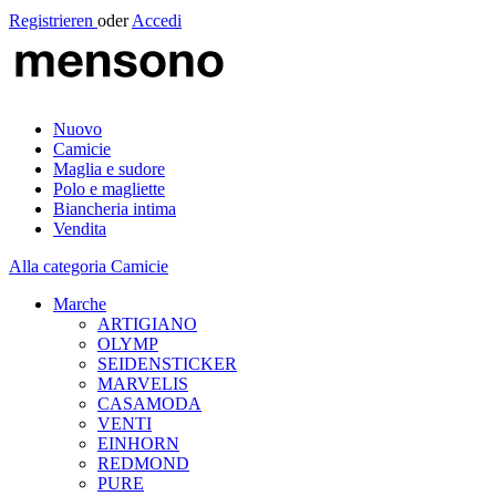
Registrieren
oder
Accedi
Nuovo
Camicie
Maglia e sudore
Polo e magliette
Biancheria intima
Vendita
Alla categoria Camicie
Marche
ARTIGIANO
OLYMP
SEIDENSTICKER
MARVELIS
CASAMODA
VENTI
EINHORN
REDMOND
PURE