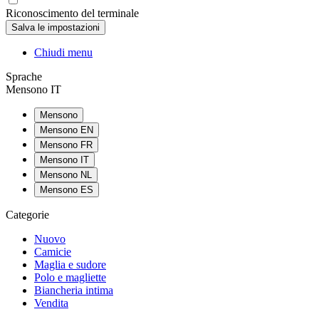
Riconoscimento del terminale
Chiudi menu
Sprache
Mensono IT
Mensono
Mensono EN
Mensono FR
Mensono IT
Mensono NL
Mensono ES
Categorie
Nuovo
Camicie
Maglia e sudore
Polo e magliette
Biancheria intima
Vendita