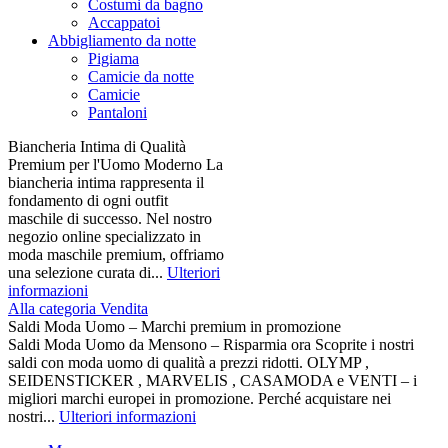
Costumi da bagno
Accappatoi
Abbigliamento da notte
Pigiama
Camicie da notte
Camicie
Pantaloni
Biancheria Intima di Qualità
Premium per l'Uomo Moderno La
biancheria intima rappresenta il
fondamento di ogni outfit
maschile di successo. Nel nostro
negozio online specializzato in
moda maschile premium, offriamo
una selezione curata di...
Ulteriori
informazioni
Alla categoria Vendita
Saldi Moda Uomo – Marchi premium in promozione
Saldi Moda Uomo da Mensono – Risparmia ora Scoprite i nostri
saldi con moda uomo di qualità a prezzi ridotti. OLYMP ,
SEIDENSTICKER , MARVELIS , CASAMODA e VENTI – i
migliori marchi europei in promozione. Perché acquistare nei
nostri...
Ulteriori informazioni