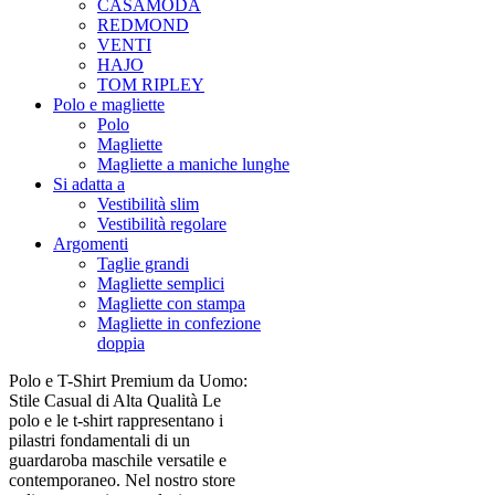
CASAMODA
REDMOND
VENTI
HAJO
TOM RIPLEY
Polo e magliette
Polo
Magliette
Magliette a maniche lunghe
Si adatta a
Vestibilità slim
Vestibilità regolare
Argomenti
Taglie grandi
Magliette semplici
Magliette con stampa
Magliette in confezione
doppia
Polo e T-Shirt Premium da Uomo:
Stile Casual di Alta Qualità Le
polo e le t-shirt rappresentano i
pilastri fondamentali di un
guardaroba maschile versatile e
contemporaneo. Nel nostro store