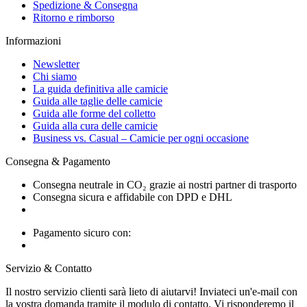
Spedizione & Consegna
Ritorno e rimborso
Informazioni
Newsletter
Chi siamo
La guida definitiva alle camicie
Guida alle taglie delle camicie
Guida alle forme del colletto
Guida alla cura delle camicie
Business vs. Casual – Camicie per ogni occasione
Consegna & Pagamento
Consegna neutrale in CO₂ grazie ai nostri partner di trasporto
Consegna sicura e affidabile con DPD e DHL
Pagamento sicuro con:
Servizio & Contatto
Il nostro servizio clienti sarà lieto di aiutarvi! Inviateci un'e-mail con
la vostra domanda tramite il modulo di contatto. Vi risponderemo il