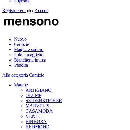
Impronta
Registrieren
oder
Accedi
Nuovo
Camicie
Maglia e sudore
Polo e magliette
Biancheria intima
Vendita
Alla categoria Camicie
Marche
ARTIGIANO
OLYMP
SEIDENSTICKER
MARVELIS
CASAMODA
VENTI
EINHORN
REDMOND