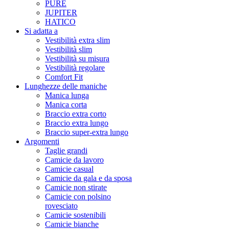
PURE
JUPITER
HATICO
Si adatta a
Vestibilità extra slim
Vestibilità slim
Vestibilità su misura
Vestibilità regolare
Comfort Fit
Lunghezze delle maniche
Manica lunga
Manica corta
Braccio extra corto
Braccio extra lungo
Braccio super-extra lungo
Argomenti
Taglie grandi
Camicie da lavoro
Camicie casual
Camicie da gala e da sposa
Camicie non stirate
Camicie con polsino
rovesciato
Camicie sostenibili
Camicie bianche