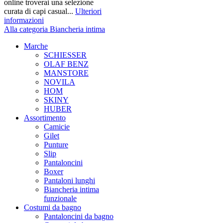
online troverai una selezione
curata di capi casual...
Ulteriori
informazioni
Alla categoria Biancheria intima
Marche
SCHIESSER
OLAF BENZ
MANSTORE
NOVILA
HOM
SKINY
HUBER
Assortimento
Camicie
Gilet
Punture
Slip
Pantaloncini
Boxer
Pantaloni lunghi
Biancheria intima
funzionale
Costumi da bagno
Pantaloncini da bagno