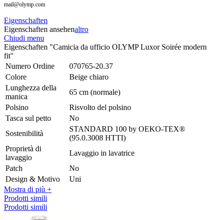
mail@olymp.com
Eigenschaften
Eigenschaften ansehen
altro
Chiudi menu
Eigenschaften "Camicia da ufficio OLYMP Luxor Soirée modern
fit"
Numero Ordine
070765-20.37
Colore
Beige chiaro
Lunghezza della
65 cm (normale)
manica
Polsino
Risvolto del polsino
Tasca sul petto
No
STANDARD 100 by OEKO-TEX®
Sostenibilità
(95.0.3008 HTTI)
Proprietà di
Lavaggio in lavatrice
lavaggio
Patch
No
Design & Motivo
Uni
Mostra di più +
Prodotti simili
Prodotti simili