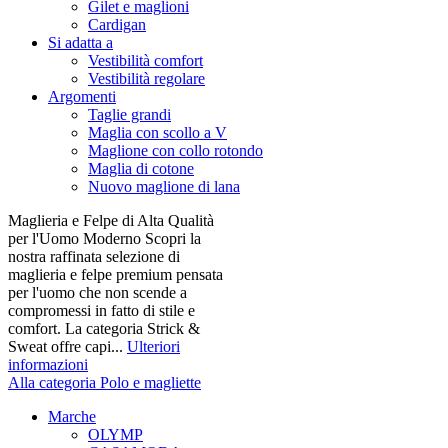
Gilet e maglioni
Cardigan
Si adatta a
Vestibilità comfort
Vestibilità regolare
Argomenti
Taglie grandi
Maglia con scollo a V
Maglione con collo rotondo
Maglia di cotone
Nuovo maglione di lana
Maglieria e Felpe di Alta Qualità
per l'Uomo Moderno Scopri la
nostra raffinata selezione di
maglieria e felpe premium pensata
per l'uomo che non scende a
compromessi in fatto di stile e
comfort. La categoria Strick &
Sweat offre capi...
Ulteriori
informazioni
Alla categoria Polo e magliette
Marche
OLYMP