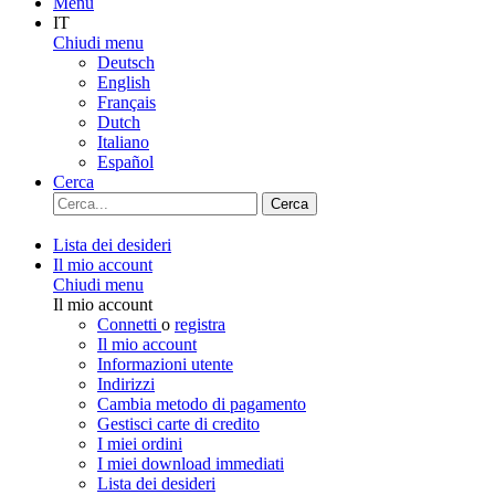
Menu
IT
Chiudi menu
Deutsch
English
Français
Dutch
Italiano
Español
Cerca
Cerca
Lista dei desideri
Il mio account
Chiudi menu
Il mio account
Connetti
o
registra
Il mio account
Informazioni utente
Indirizzi
Cambia metodo di pagamento
Gestisci carte di credito
I miei ordini
I miei download immediati
Lista dei desideri