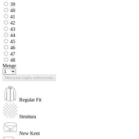
39
40
41
42
43
44
45
46
47
48
Menge
Nessuna taglia selezionata
Regular Fit
Struttura
New Kent