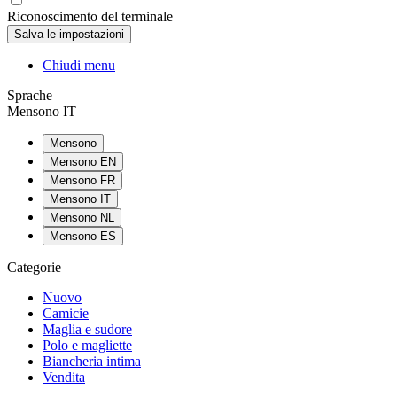
Riconoscimento del terminale
Chiudi menu
Sprache
Mensono IT
Mensono
Mensono EN
Mensono FR
Mensono IT
Mensono NL
Mensono ES
Categorie
Nuovo
Camicie
Maglia e sudore
Polo e magliette
Biancheria intima
Vendita