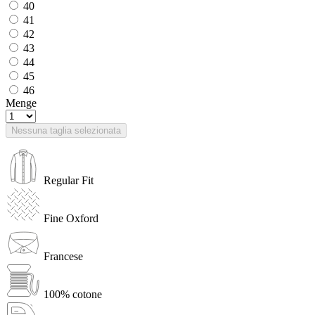
40
41
42
43
44
45
46
Menge
Nessuna taglia selezionata
Regular Fit
Fine Oxford
Francese
100% cotone