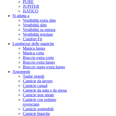
PURE
JUPITER
HATICO
Si adatta a
Vestibilità extra slim
Vestibilità slim
Vestibilità su misura
Vestibilità regolare
Comfort Fit
Lunghezze delle maniche
Manica lunga
Manica corta
Braccio extra corto
Braccio extra lungo
Braccio super-extra lungo
Argomenti
Taglie grandi
Camicie da lavoro
Camicie casual
Camicie da gala e da sposa
Camicie non stirate
Camicie con polsino
rovesciato
Camicie sostenibili
Camicie bianche