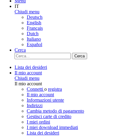
Menu
IT
Chiudi menu
Deutsch
English
Français
Dutch
Italiano
Español
Cerca
Cerca
Lista dei desideri
Il mio account
Chiudi menu
Il mio account
Connetti
o
registra
Il mio account
Informazioni utente
Indirizzi
Cambia metodo di pagamento
Gestisci carte di credito
I miei ordini
I miei download immediati
Lista dei desideri