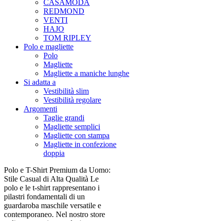
CASAMODA
REDMOND
VENTI
HAJO
TOM RIPLEY
Polo e magliette
Polo
Magliette
Magliette a maniche lunghe
Si adatta a
Vestibilità slim
Vestibilità regolare
Argomenti
Taglie grandi
Magliette semplici
Magliette con stampa
Magliette in confezione
doppia
Polo e T-Shirt Premium da Uomo:
Stile Casual di Alta Qualità Le
polo e le t-shirt rappresentano i
pilastri fondamentali di un
guardaroba maschile versatile e
contemporaneo. Nel nostro store