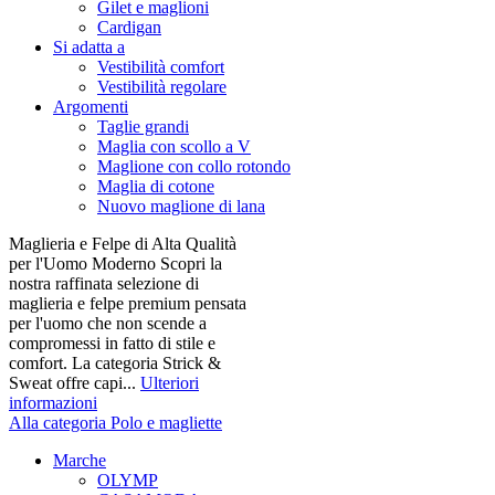
Gilet e maglioni
Cardigan
Si adatta a
Vestibilità comfort
Vestibilità regolare
Argomenti
Taglie grandi
Maglia con scollo a V
Maglione con collo rotondo
Maglia di cotone
Nuovo maglione di lana
Maglieria e Felpe di Alta Qualità
per l'Uomo Moderno Scopri la
nostra raffinata selezione di
maglieria e felpe premium pensata
per l'uomo che non scende a
compromessi in fatto di stile e
comfort. La categoria Strick &
Sweat offre capi...
Ulteriori
informazioni
Alla categoria Polo e magliette
Marche
OLYMP