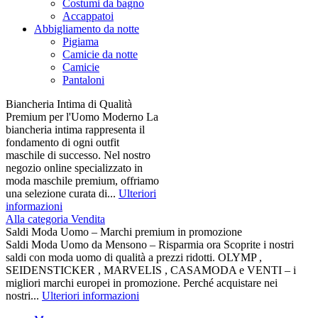
Costumi da bagno
Accappatoi
Abbigliamento da notte
Pigiama
Camicie da notte
Camicie
Pantaloni
Biancheria Intima di Qualità
Premium per l'Uomo Moderno La
biancheria intima rappresenta il
fondamento di ogni outfit
maschile di successo. Nel nostro
negozio online specializzato in
moda maschile premium, offriamo
una selezione curata di...
Ulteriori
informazioni
Alla categoria Vendita
Saldi Moda Uomo – Marchi premium in promozione
Saldi Moda Uomo da Mensono – Risparmia ora Scoprite i nostri
saldi con moda uomo di qualità a prezzi ridotti. OLYMP ,
SEIDENSTICKER , MARVELIS , CASAMODA e VENTI – i
migliori marchi europei in promozione. Perché acquistare nei
nostri...
Ulteriori informazioni