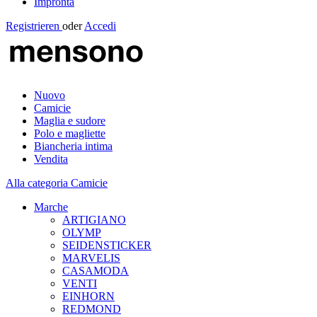
Impronta
Registrieren
oder
Accedi
Nuovo
Camicie
Maglia e sudore
Polo e magliette
Biancheria intima
Vendita
Alla categoria Camicie
Marche
ARTIGIANO
OLYMP
SEIDENSTICKER
MARVELIS
CASAMODA
VENTI
EINHORN
REDMOND