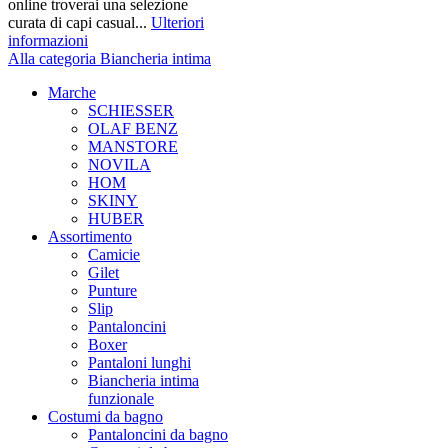
online troverai una selezione
curata di capi casual...
Ulteriori
informazioni
Alla categoria Biancheria intima
Marche
SCHIESSER
OLAF BENZ
MANSTORE
NOVILA
HOM
SKINY
HUBER
Assortimento
Camicie
Gilet
Punture
Slip
Pantaloncini
Boxer
Pantaloni lunghi
Biancheria intima
funzionale
Costumi da bagno
Pantaloncini da bagno