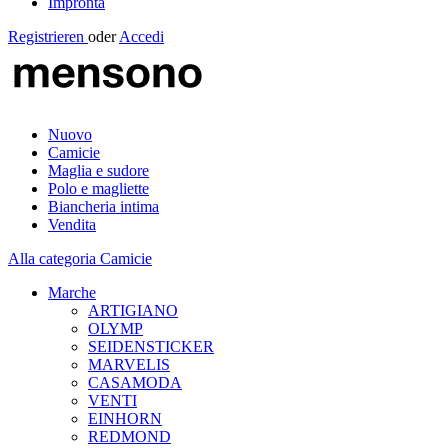
Impronta
Registrieren
oder
Accedi
Nuovo
Camicie
Maglia e sudore
Polo e magliette
Biancheria intima
Vendita
Alla categoria Camicie
Marche
ARTIGIANO
OLYMP
SEIDENSTICKER
MARVELIS
CASAMODA
VENTI
EINHORN
REDMOND