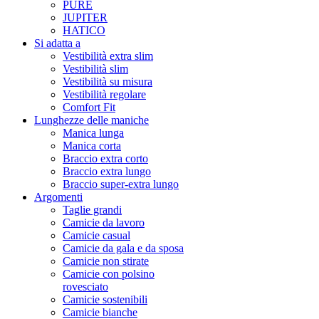
PURE
JUPITER
HATICO
Si adatta a
Vestibilità extra slim
Vestibilità slim
Vestibilità su misura
Vestibilità regolare
Comfort Fit
Lunghezze delle maniche
Manica lunga
Manica corta
Braccio extra corto
Braccio extra lungo
Braccio super-extra lungo
Argomenti
Taglie grandi
Camicie da lavoro
Camicie casual
Camicie da gala e da sposa
Camicie non stirate
Camicie con polsino
rovesciato
Camicie sostenibili
Camicie bianche