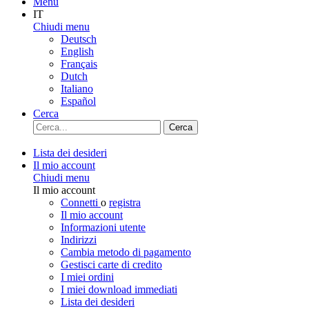
Menu
IT
Chiudi menu
Deutsch
English
Français
Dutch
Italiano
Español
Cerca
Cerca
Lista dei desideri
Il mio account
Chiudi menu
Il mio account
Connetti
o
registra
Il mio account
Informazioni utente
Indirizzi
Cambia metodo di pagamento
Gestisci carte di credito
I miei ordini
I miei download immediati
Lista dei desideri