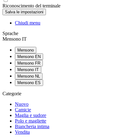
Riconoscimento del terminale
Chiudi menu
Sprache
Mensono IT
Mensono
Mensono EN
Mensono FR
Mensono IT
Mensono NL
Mensono ES
Categorie
Nuovo
Camicie
Maglia e sudore
Polo e magliette
Biancheria intima
Vendita