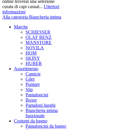
online troverai una selezione
curata di capi casual...
Ulteriori
informazioni
Alla categoria Biancheria intima
Marche
SCHIESSER
OLAF BENZ
MANSTORE
NOVILA
HOM
SKINY
HUBER
Assortimento
Camicie
Gilet
Punture
Slip
Pantaloncini
Boxer
Pantaloni lunghi
Biancheria intima
funzionale
Costumi da bagno
Pantaloncini da bagno