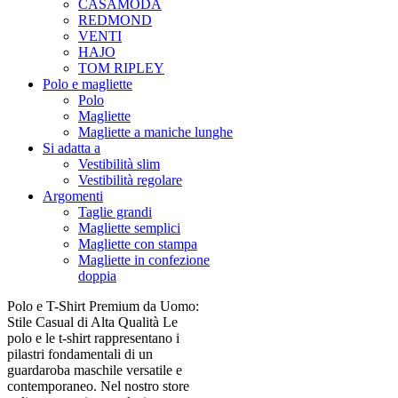
CASAMODA
REDMOND
VENTI
HAJO
TOM RIPLEY
Polo e magliette
Polo
Magliette
Magliette a maniche lunghe
Si adatta a
Vestibilità slim
Vestibilità regolare
Argomenti
Taglie grandi
Magliette semplici
Magliette con stampa
Magliette in confezione
doppia
Polo e T-Shirt Premium da Uomo:
Stile Casual di Alta Qualità Le
polo e le t-shirt rappresentano i
pilastri fondamentali di un
guardaroba maschile versatile e
contemporaneo. Nel nostro store