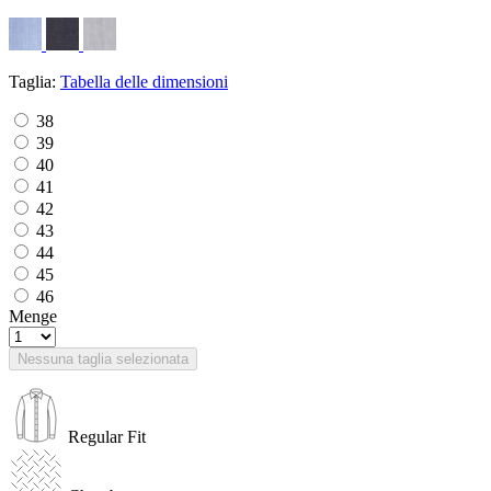
Taglia:
Tabella delle dimensioni
38
39
40
41
42
43
44
45
46
Menge
Nessuna taglia selezionata
Regular Fit