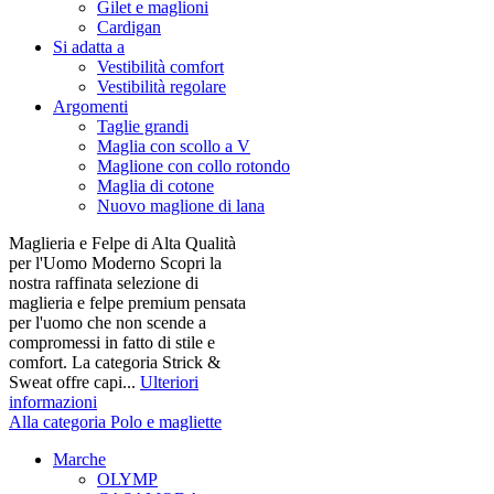
Gilet e maglioni
Cardigan
Si adatta a
Vestibilità comfort
Vestibilità regolare
Argomenti
Taglie grandi
Maglia con scollo a V
Maglione con collo rotondo
Maglia di cotone
Nuovo maglione di lana
Maglieria e Felpe di Alta Qualità
per l'Uomo Moderno Scopri la
nostra raffinata selezione di
maglieria e felpe premium pensata
per l'uomo che non scende a
compromessi in fatto di stile e
comfort. La categoria Strick &
Sweat offre capi...
Ulteriori
informazioni
Alla categoria Polo e magliette
Marche
OLYMP