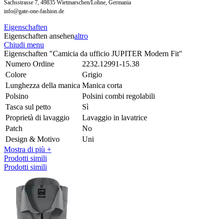
Sachsstrasse 7, 49835 Wietmarschen/Lohne, Germania
info@gate-one-fashion.de
Eigenschaften
Eigenschaften ansehen
altro
Chiudi menu
Eigenschaften "Camicia da ufficio JUPITER Modern Fit"
Numero Ordine
2232.12991-15.38
Colore
Grigio
Lunghezza della manica
Manica corta
Polsino
Polsini combi regolabili
Tasca sul petto
Sì
Proprietà di lavaggio
Lavaggio in lavatrice
Patch
No
Design & Motivo
Uni
Mostra di più +
Prodotti simili
Prodotti simili