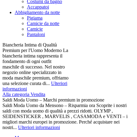
Costumi da bagno
Accappatoi
Abbigliamento da notte
Pigiama
Camicie da notte
Camicie
Pantaloni
Biancheria Intima di Qualità
Premium per l'Uomo Moderno La
biancheria intima rappresenta il
fondamento di ogni outfit
maschile di successo. Nel nostro
negozio online specializzato in
moda maschile premium, offriamo
una selezione curata di...
Ulteriori
informazioni
Alla categoria Vendita
Saldi Moda Uomo – Marchi premium in promozione
Saldi Moda Uomo da Mensono – Risparmia ora Scoprite i nostri
saldi con moda uomo di qualità a prezzi ridotti. OLYMP ,
SEIDENSTICKER , MARVELIS , CASAMODA e VENTI – i
migliori marchi europei in promozione. Perché acquistare nei
nostri...
Ulteriori informazioni