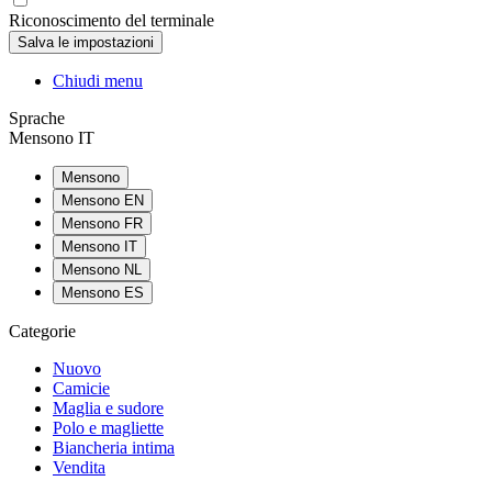
Riconoscimento del terminale
Chiudi menu
Sprache
Mensono IT
Mensono
Mensono EN
Mensono FR
Mensono IT
Mensono NL
Mensono ES
Categorie
Nuovo
Camicie
Maglia e sudore
Polo e magliette
Biancheria intima
Vendita