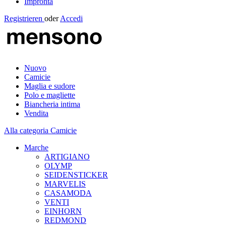
Impronta
Registrieren
oder
Accedi
Nuovo
Camicie
Maglia e sudore
Polo e magliette
Biancheria intima
Vendita
Alla categoria Camicie
Marche
ARTIGIANO
OLYMP
SEIDENSTICKER
MARVELIS
CASAMODA
VENTI
EINHORN
REDMOND