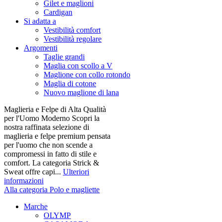
Gilet e maglioni
Cardigan
Si adatta a
Vestibilità comfort
Vestibilità regolare
Argomenti
Taglie grandi
Maglia con scollo a V
Maglione con collo rotondo
Maglia di cotone
Nuovo maglione di lana
Maglieria e Felpe di Alta Qualità
per l'Uomo Moderno Scopri la
nostra raffinata selezione di
maglieria e felpe premium pensata
per l'uomo che non scende a
compromessi in fatto di stile e
comfort. La categoria Strick &
Sweat offre capi...
Ulteriori
informazioni
Alla categoria Polo e magliette
Marche
OLYMP