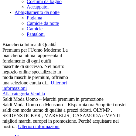
Costumi da bagno
Accappatoi
Abbigliamento da notte
Pigiama
Camicie da notte
Camicie
Pantaloni
Biancheria Intima di Qualità
Premium per l'Uomo Moderno La
biancheria intima rappresenta il
fondamento di ogni outfit
maschile di successo. Nel nostro
negozio online specializzato in
moda maschile premium, offriamo
una selezione curata di...
Ulteriori
informazioni
Alla categoria Vendita
Saldi Moda Uomo – Marchi premium in promozione
Saldi Moda Uomo da Mensono – Risparmia ora Scoprite i nostri
saldi con moda uomo di qualità a prezzi ridotti. OLYMP ,
SEIDENSTICKER , MARVELIS , CASAMODA e VENTI – i
migliori marchi europei in promozione. Perché acquistare nei
nostri...
Ulteriori informazioni