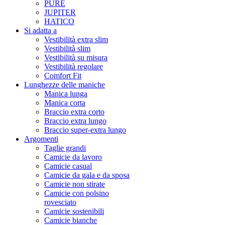
PURE
JUPITER
HATICO
Si adatta a
Vestibilità extra slim
Vestibilità slim
Vestibilità su misura
Vestibilità regolare
Comfort Fit
Lunghezze delle maniche
Manica lunga
Manica corta
Braccio extra corto
Braccio extra lungo
Braccio super-extra lungo
Argomenti
Taglie grandi
Camicie da lavoro
Camicie casual
Camicie da gala e da sposa
Camicie non stirate
Camicie con polsino
rovesciato
Camicie sostenibili
Camicie bianche