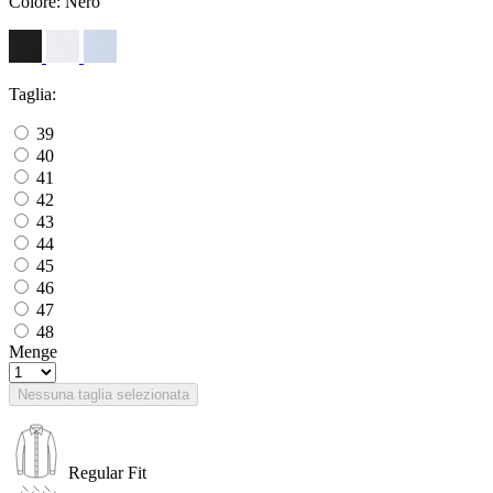
Colore:
Nero
Taglia:
39
40
41
42
43
44
45
46
47
48
Menge
Nessuna taglia selezionata
Regular Fit