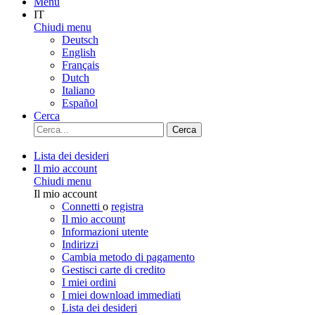
Menu
IT
Chiudi menu
Deutsch
English
Français
Dutch
Italiano
Español
Cerca
Cerca
Lista dei desideri
Il mio account
Chiudi menu
Il mio account
Connetti
o
registra
Il mio account
Informazioni utente
Indirizzi
Cambia metodo di pagamento
Gestisci carte di credito
I miei ordini
I miei download immediati
Lista dei desideri