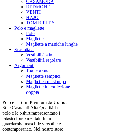
CASAMODA
REDMOND
VENTI
HAJO
TOM RIPLEY
Polo e magliette
Polo
Magliette
Magliette a maniche lunghe
Si adatta a
Vestibilità slim
Vestibilità regolare
Argomenti
Taglie grandi
Magliette semplici
Magliette con stampa
Magliette in confezione
doppia
Polo e T-Shirt Premium da Uomo:
Stile Casual di Alta Qualità Le
polo e le t-shirt rappresentano i
pilastri fondamentali di un
guardaroba maschile versatile e
contemporaneo. Nel nostro store