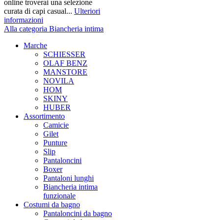
online troverai una selezione
curata di capi casual...
Ulteriori
informazioni
Alla categoria Biancheria intima
Marche
SCHIESSER
OLAF BENZ
MANSTORE
NOVILA
HOM
SKINY
HUBER
Assortimento
Camicie
Gilet
Punture
Slip
Pantaloncini
Boxer
Pantaloni lunghi
Biancheria intima
funzionale
Costumi da bagno
Pantaloncini da bagno